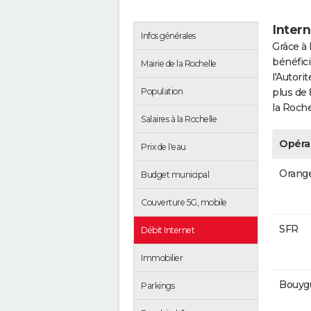
Intern
Infos générales
Grâce à 
bénéfici
Mairie de la Rochelle
l'Autor
Population
plus de 
la Roche
Salaires à la Rochelle
Opéra
Prix de l'eau
Orang
Budget municipal
Couverture 5G, mobile
SFR
Débit Internet
Immobilier
Bouyg
Parkings