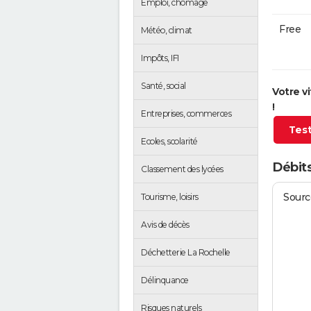
Emploi, chômage
Free
Météo, climat
Impôts, IFI
Santé, social
Votre v
!
Entreprises, commerces
Test
Ecoles, scolarité
Débits
Classement des lycées
Source
Tourisme, loisirs
Avis de décès
Déchetterie La Rochelle
Délinquance
Risques naturels