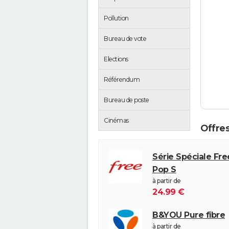
Pollution
Bureau de vote
Elections
Référendum
Bureau de poste
Cinémas
Offres
Série Spéciale Fr
Pop S
à partir de
24.99 €
B&YOU Pure fibre
à partir de