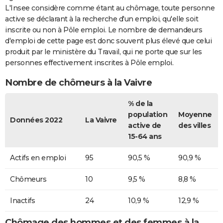
L'Insee considère comme étant au chômage, toute personne
active se déclarant à la recherche d'un emploi, qu'elle soit
inscrite ou non à Pôle emploi. Le nombre de demandeurs
d'emploi de cette page est donc souvent plus élevé que celui
produit par le ministère du Travail, qui ne porte que sur les
personnes effectivement inscrites à Pôle emploi.
Nombre de chômeurs à la Vaivre
% de la
population
Moyenne
Données 2022
La Vaivre
active de
des villes
15-64 ans
Actifs en emploi
95
90,5 %
90,9 %
Chômeurs
10
9,5 %
8,8 %
Inactifs
24
10,9 %
12,9 %
Chômage des hommes et des femmes à la