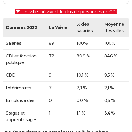
Les villes où vivent le plus de personnes en CDI
% des
Moyenne
Données 2022
La Vaivre
salariés
des villes
Salariés
89
100%
100%
CDI et fonction
72
80,9 %
84,6 %
publique
CDD
9
10,1 %
9,5 %
Intérimaires
7
7,9 %
2,1 %
Emplois aidés
0
0,0 %
0,5 %
Stages et
1
1,1 %
3,4 %
apprentissages