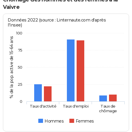
Vaivre
Données 2022 (source : Linternaute.com d'après
l'Insee)
100
% de la pop. active de 15-64 ans
75
50
25
0
Taux d'activité
Taux d'emploi
Taux de
chômage
Hommes
Femmes