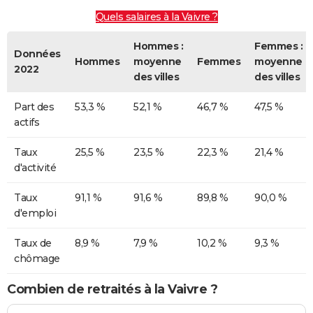
Quels salaires à la Vaivre ?
Hommes :
Femmes :
Données
Hommes
moyenne
Femmes
moyenne
2022
des villes
des villes
Part des
53,3 %
52,1 %
46,7 %
47,5 %
actifs
Taux
25,5 %
23,5 %
22,3 %
21,4 %
d'activité
Taux
91,1 %
91,6 %
89,8 %
90,0 %
d'emploi
Taux de
8,9 %
7,9 %
10,2 %
9,3 %
chômage
Combien de retraités à la Vaivre ?