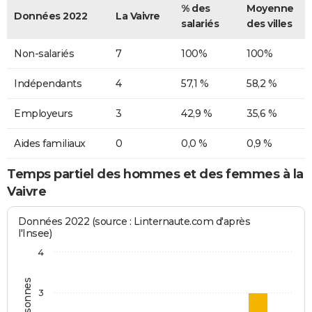
% des
Moyenne
Données 2022
La Vaivre
salariés
des villes
Non-salariés
7
100%
100%
Indépendants
4
57,1 %
58,2 %
Employeurs
3
42,9 %
35,6 %
Aides familiaux
0
0,0 %
0,9 %
Temps partiel des hommes et des femmes à la
Vaivre
Données 2022 (source : Linternaute.com d'après
l'Insee)
4
3