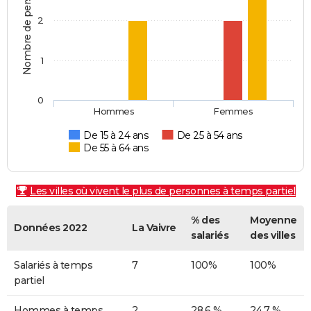
Nombre de personnes
2
1
0
Hommes
Femmes
De 15 à 24 ans
De 25 à 54 ans
De 55 à 64 ans
Les villes où vivent le plus de personnes à temps partiel
% des
Moyenne
Données 2022
La Vaivre
salariés
des villes
Salariés à temps
7
100%
100%
partiel
Hommes à temps
2
28,6 %
24,7 %