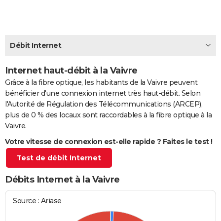
City break
Voyage de noces
Climat
Destinations
Voyage nature
Forum
+
PHOTO
GUIDES D'ACHAT
Débit Internet
BONS PLANS
Internet haut-débit à la Vaivre
CARTE DE VOEUX
Grâce à la fibre optique, les habitants de la Vaivre peuvent
Carte Bonne année
Carte Pâques
Carte de Noël
Carte Saint-Valentin
Carte d'anniversaire
DICTIONNAIRE
bénéficier d'une connexion internet très haut-débit. Selon
l'Autorité de Régulation des Télécommunications (ARCEP),
Biographies
Expressions
Dictionnaire
Citations
Proverbes
PROGRAMME TV
plus de 0 % des locaux sont raccordables à la fibre optique à la
Vaivre.
COPAINS D'AVANT
Votre vitesse de connexion est-elle rapide ? Faites le test !
Se connecter
Collèges
Universités
Service militaire
S'inscrire
Lycées
Primaires
Entreprises
Avis de recherche
AVIS DE DÉCÈS
Test de débit Internet
FORUM
Débits Internet à la Vaivre
Lifestyle
Sport
Television
Cinema
Bricolage
Culture
Auto
Voyage
Source : Ariase