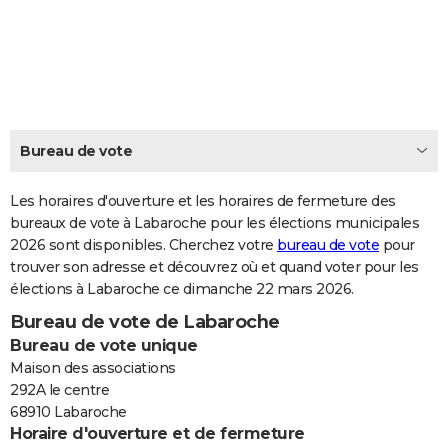
City break
Voyage de noces
Climat
Destinations
Voyage nature
Forum
+
PHOTO
GUIDES D'ACHAT
BONS PLANS
CARTE DE VOEUX
Bureau de vote
Carte Bonne année
Carte Pâques
Carte de Noël
Carte Saint-Valentin
Carte d'anniversaire
DICTIONNAIRE
Les horaires d'ouverture et les horaires de fermeture des
Biographies
Expressions
bureaux de vote à Labaroche pour les élections municipales
Dictionnaire
Citations
Proverbes
PROGRAMME TV
2026 sont disponibles. Cherchez votre
bureau de vote
pour
trouver son adresse et découvrez où et quand voter pour les
COPAINS D'AVANT
élections à Labaroche ce dimanche 22 mars 2026.
Se connecter
Collèges
Universités
Service militaire
S'inscrire
Lycées
Primaires
Entreprises
Avis de recherche
AVIS DE DÉCÈS
Bureau de vote de Labaroche
Bureau de vote unique
FORUM
Maison des associations
Lifestyle
Sport
Television
Cinema
Bricolage
Culture
Auto
Voyage
292A le centre
68910 Labaroche
Horaire d'ouverture et de fermeture