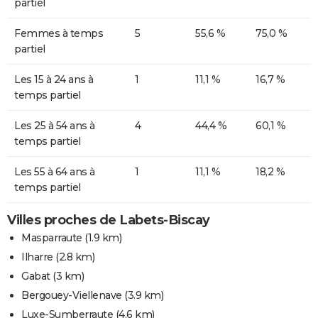
partiel
Femmes à temps
5
55,6 %
75,0 %
partiel
Les 15 à 24 ans à
1
11,1 %
16,7 %
temps partiel
Les 25 à 54 ans à
4
44,4 %
60,1 %
temps partiel
Les 55 à 64 ans à
1
11,1 %
18,2 %
temps partiel
Villes proches de Labets-Biscay
Masparraute
(1.9 km)
Ilharre
(2.8 km)
Gabat
(3 km)
Bergouey-Viellenave
(3.9 km)
Luxe-Sumberraute
(4.6 km)