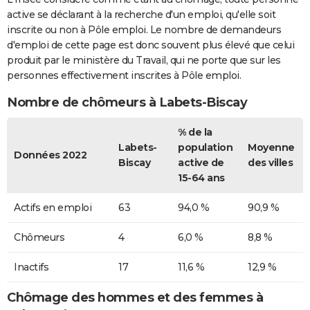
active se déclarant à la recherche d'un emploi, qu'elle soit
inscrite ou non à Pôle emploi. Le nombre de demandeurs
d'emploi de cette page est donc souvent plus élevé que celui
produit par le ministère du Travail, qui ne porte que sur les
personnes effectivement inscrites à Pôle emploi.
Nombre de chômeurs à Labets-Biscay
% de la
Labets-
population
Moyenne
Données 2022
Biscay
active de
des villes
15-64 ans
Actifs en emploi
63
94,0 %
90,9 %
Chômeurs
4
6,0 %
8,8 %
Inactifs
17
11,6 %
12,9 %
Chômage des hommes et des femmes à