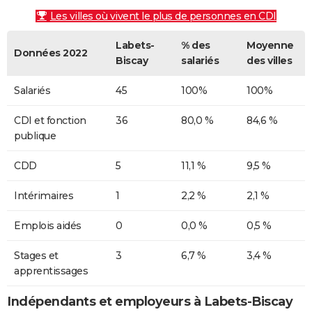
Les villes où vivent le plus de personnes en CDI
Labets-
% des
Moyenne
Données 2022
Biscay
salariés
des villes
Salariés
45
100%
100%
CDI et fonction
36
80,0 %
84,6 %
publique
CDD
5
11,1 %
9,5 %
Intérimaires
1
2,2 %
2,1 %
Emplois aidés
0
0,0 %
0,5 %
Stages et
3
6,7 %
3,4 %
apprentissages
Indépendants et employeurs à Labets-Biscay