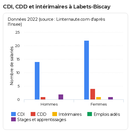
CDI, CDD et intérimaires à Labets-Biscay
Données 2022 (source : Linternaute.com d'après
l'Insee)
25
20
Nombre de salariés
15
10
5
0
Hommes
Femmes
CDI
CDD
Intérimaires
Emplois aidés
Stages et apprentissages