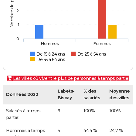
Nombre de personnes
2
1
0
Hommes
Femmes
De 15 à 24 ans
De 25 à 54 ans
De 55 à 64 ans
Les villes où vivent le plus de personnes à temps partiel
Labets-
% des
Moyenne
Données 2022
Biscay
salariés
des villes
Salariés à temps
9
100%
100%
partiel
Hommes à temps
4
44,4 %
24,7 %