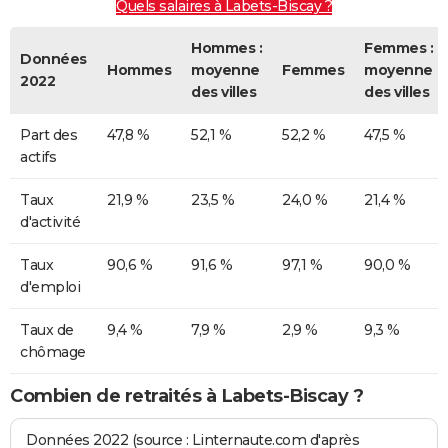
Quels salaires à Labets-Biscay ?
Hommes :
Femmes :
Données
Hommes
moyenne
Femmes
moyenne
2022
des villes
des villes
Part des
47,8 %
52,1 %
52,2 %
47,5 %
actifs
Taux
21,9 %
23,5 %
24,0 %
21,4 %
d'activité
Taux
90,6 %
91,6 %
97,1 %
90,0 %
d'emploi
Taux de
9,4 %
7,9 %
2,9 %
9,3 %
chômage
Combien de retraités à Labets-Biscay ?
Données 2022 (source : Linternaute.com d'après