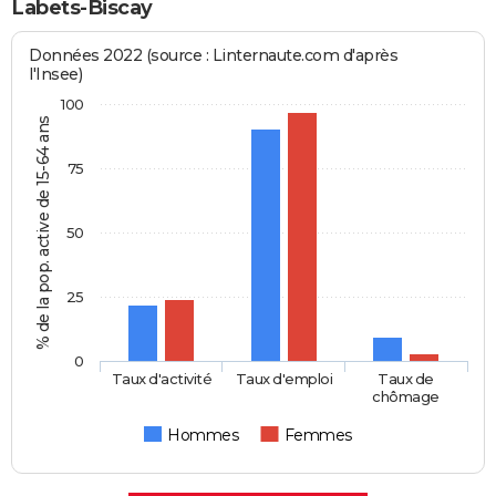
Labets-Biscay
Données 2022 (source : Linternaute.com d'après
l'Insee)
100
% de la pop. active de 15-64 ans
75
50
25
0
Taux d'activité
Taux d'emploi
Taux de
chômage
Hommes
Femmes