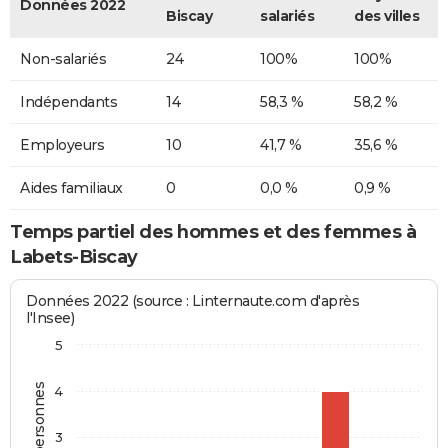
Données 2022
Biscay
salariés
des villes
Non-salariés
24
100%
100%
Indépendants
14
58,3 %
58,2 %
Employeurs
10
41,7 %
35,6 %
Aides familiaux
0
0,0 %
0,9 %
Temps partiel des hommes et des femmes à
Labets-Biscay
Données 2022 (source : Linternaute.com d'après
l'Insee)
5
4
3