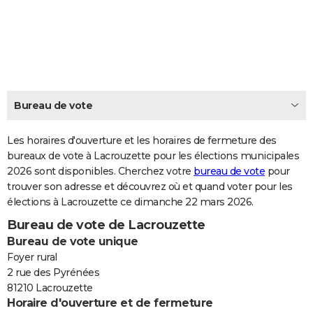
City break
Voyage de noces
Climat
Destinations
Voyage nature
Forum
+
PHOTO
GUIDES D'ACHAT
BONS PLANS
CARTE DE VOEUX
Bureau de vote
Carte Bonne année
Carte Pâques
Carte de Noël
Carte Saint-Valentin
Carte d'anniversaire
DICTIONNAIRE
Les horaires d'ouverture et les horaires de fermeture des
Biographies
Expressions
bureaux de vote à Lacrouzette pour les élections municipales
Dictionnaire
Citations
Proverbes
PROGRAMME TV
2026 sont disponibles. Cherchez votre
bureau de vote
pour
trouver son adresse et découvrez où et quand voter pour les
COPAINS D'AVANT
élections à Lacrouzette ce dimanche 22 mars 2026.
Se connecter
Collèges
Universités
Service militaire
S'inscrire
Lycées
Primaires
Entreprises
Avis de recherche
AVIS DE DÉCÈS
Bureau de vote de Lacrouzette
Bureau de vote unique
FORUM
Foyer rural
Lifestyle
Sport
Television
Cinema
Bricolage
Culture
Auto
Voyage
2 rue des Pyrénées
81210 Lacrouzette
Horaire d'ouverture et de fermeture