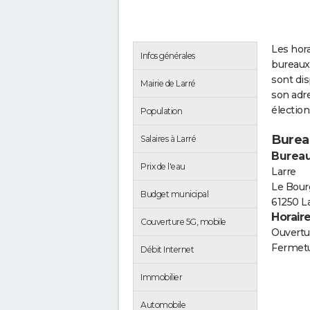
Les hora
Infos générales
bureaux 
sont di
Mairie de Larré
son adre
électio
Population
Burea
Salaires à Larré
Bureau
Prix de l'eau
Larre
Le Bour
Budget municipal
61250 L
Horair
Couverture 5G, mobile
Ouvertur
Fermetu
Débit Internet
Immobilier
Automobile