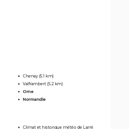
Chenay
(5.1 km)
Valframbert
(5.2 km)
Orne
Normandie
Climat et historique météo de Larré