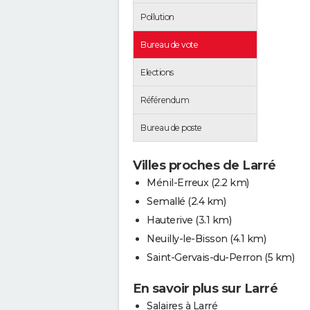
Pollution
Bureau de vote
Elections
Référendum
Bureau de poste
Villes proches de Larré
Ménil-Erreux
(2.2 km)
Semallé
(2.4 km)
Hauterive
(3.1 km)
Neuilly-le-Bisson
(4.1 km)
Saint-Gervais-du-Perron
(5 km)
En savoir plus sur Larré
Salaires à Larré