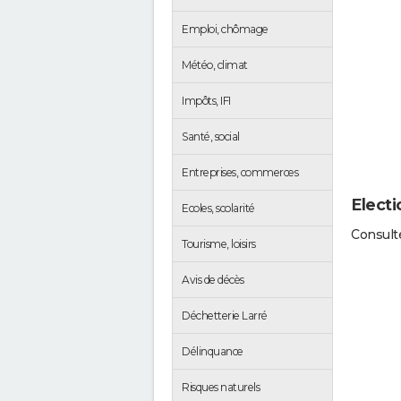
Emploi, chômage
Météo, climat
Impôts, IFI
Santé, social
Entreprises, commerces
Electi
Ecoles, scolarité
Consulte
Tourisme, loisirs
Avis de décès
Déchetterie Larré
Délinquance
Risques naturels