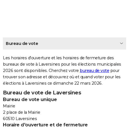
City break
Voyage de noces
Climat
Destinations
Voyage nature
Forum
+
PHOTO
GUIDES D'ACHAT
BONS PLANS
CARTE DE VOEUX
Bureau de vote
Carte Bonne année
Carte Pâques
Carte de Noël
Carte Saint-Valentin
Carte d'anniversaire
DICTIONNAIRE
Les horaires d'ouverture et les horaires de fermeture des
Biographies
Expressions
bureaux de vote à Laversines pour les élections municipales
Dictionnaire
Citations
Proverbes
PROGRAMME TV
2026 sont disponibles. Cherchez votre
bureau de vote
pour
trouver son adresse et découvrez où et quand voter pour les
COPAINS D'AVANT
élections à Laversines ce dimanche 22 mars 2026.
Se connecter
Collèges
Universités
Service militaire
S'inscrire
Lycées
Primaires
Entreprises
Avis de recherche
AVIS DE DÉCÈS
Bureau de vote de Laversines
Bureau de vote unique
FORUM
Mairie
Lifestyle
Sport
Television
Cinema
Bricolage
Culture
Auto
Voyage
2 place de la Mairie
60510 Laversines
Horaire d'ouverture et de fermeture