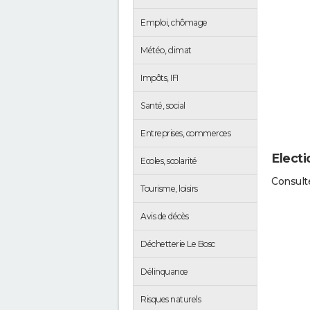
Emploi, chômage
Météo, climat
Impôts, IFI
Santé, social
Entreprises, commerces
Electi
Ecoles, scolarité
Consulte
Tourisme, loisirs
Avis de décès
Déchetterie Le Bosc
Délinquance
Risques naturels