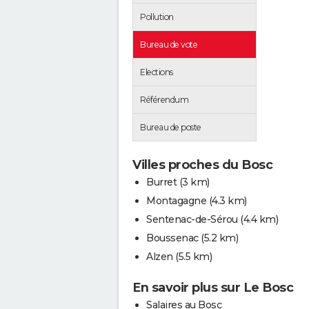
Pollution
Bureau de vote
Elections
Référendum
Bureau de poste
Villes proches du Bosc
Burret
(3 km)
Montagagne
(4.3 km)
Sentenac-de-Sérou
(4.4 km)
Boussenac
(5.2 km)
Alzen
(5.5 km)
En savoir plus sur Le Bosc
Salaires au Bosc