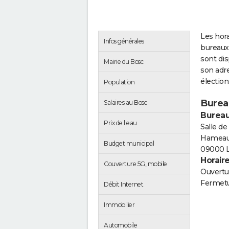
Les hora
Infos générales
bureaux
sont di
Mairie du Bosc
son adre
électio
Population
Burea
Salaires au Bosc
Bureau
Prix de l'eau
Salle de
Hameau 
Budget municipal
09000 
Horair
Couverture 5G, mobile
Ouvertur
Fermetu
Débit Internet
Immobilier
Automobile