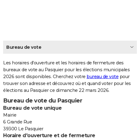
City break
Voyage de noces
Climat
Destinations
Voyage nature
Forum
+
PHOTO
GUIDES D'ACHAT
BONS PLANS
CARTE DE VOEUX
Bureau de vote
Carte Bonne année
Carte Pâques
Carte de Noël
Carte Saint-Valentin
Carte d'anniversaire
DICTIONNAIRE
Les horaires d'ouverture et les horaires de fermeture des
Biographies
Expressions
bureaux de vote au Pasquier pour les élections municipales
Dictionnaire
Citations
Proverbes
PROGRAMME TV
2026 sont disponibles. Cherchez votre
bureau de vote
pour
trouver son adresse et découvrez où et quand voter pour les
COPAINS D'AVANT
élections au Pasquier ce dimanche 22 mars 2026.
Se connecter
Collèges
Universités
Service militaire
S'inscrire
Lycées
Primaires
Entreprises
Avis de recherche
AVIS DE DÉCÈS
Bureau de vote du Pasquier
Bureau de vote unique
FORUM
Mairie
Lifestyle
Sport
Television
Cinema
Bricolage
Culture
Auto
Voyage
6 Grande Rue
39300 Le Pasquier
Horaire d'ouverture et de fermeture