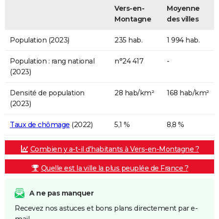
Vers-en-
Moyenne
Montagne
des villes
Population (2023)
235 hab.
1 994 hab.
Population : rang national
n°24 417
-
(2023)
Densité de population
28 hab/km²
168 hab/km²
(2023)
Taux de chômage
(2022)
5,1 %
8,8 %
Combien y a-t-il d'habitants à Vers-en-Montagne ?
Quelle est la ville la plus peuplée de France ?
A ne pas manquer
Recevez nos astuces et bons plans directement par e-
mail.