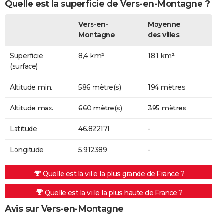
Quelle est la superficie de Vers-en-Montagne ?
Vers-en-
Moyenne
Montagne
des villes
Superficie
8,4 km²
18,1 km²
(surface)
Altitude min.
586 mètre(s)
194 mètres
Altitude max.
660 mètre(s)
395 mètres
Latitude
46.822171
-
Longitude
5.912389
-
Quelle est la ville la plus grande de France ?
Quelle est la ville la plus haute de France ?
Avis sur Vers-en-Montagne