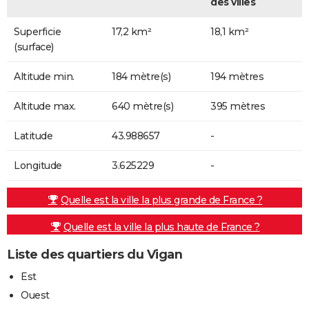
des villes
Superficie
17,2 km²
18,1 km²
(surface)
Altitude min.
184 mètre(s)
194 mètres
Altitude max.
640 mètre(s)
395 mètres
Latitude
43.988657
-
Longitude
3.625229
-
Quelle est la ville la plus grande de France ?
Quelle est la ville la plus haute de France ?
Liste des quartiers du Vigan
Est
Ouest