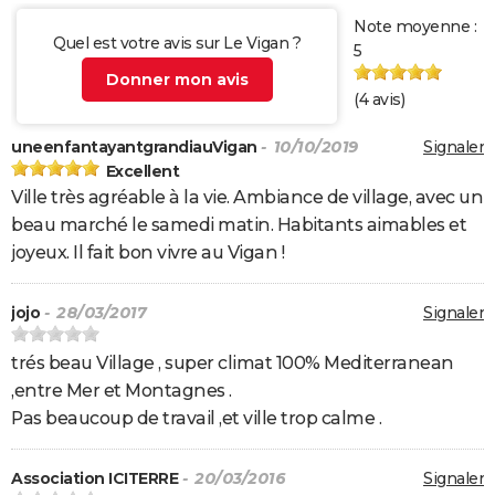
Note moyenne :
Quel est votre avis sur Le Vigan ?
5
Donner mon avis
(
4
avis)
uneenfantayantgrandiauVigan
- 10/10/2019
Signaler
Excellent
Ville très agréable à la vie. Ambiance de village, avec un
beau marché le samedi matin. Habitants aimables et
joyeux. Il fait bon vivre au Vigan !
jojo
- 28/03/2017
Signaler
trés beau Village , super climat 100% Mediterranean
,entre Mer et Montagnes .
Pas beaucoup de travail ,et ville trop calme .
Association ICITERRE
- 20/03/2016
Signaler