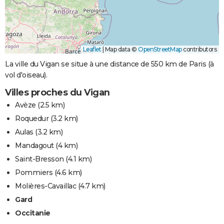
Leaflet
|
Map data ©
OpenStreetMap
contributors
La ville du Vigan se situe à une distance de 550 km de Paris (à
vol d'oiseau).
Villes proches du Vigan
Avèze
(2.5 km)
Roquedur
(3.2 km)
Aulas
(3.2 km)
Mandagout
(4 km)
Saint-Bresson
(4.1 km)
Pommiers
(4.6 km)
Molières-Cavaillac
(4.7 km)
Gard
Occitanie