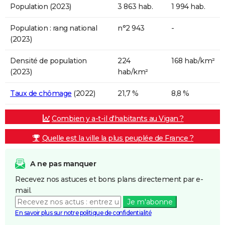
Population (2023)
3 863 hab.
1 994 hab.
Population : rang national
n°2 943
-
(2023)
Densité de population
224
168 hab/km²
(2023)
hab/km²
Taux de chômage
(2022)
21,7 %
8,8 %
Combien y a-t-il d'habitants au Vigan ?
Quelle est la ville la plus peuplée de France ?
A ne pas manquer
Recevez nos astuces et bons plans directement par e-
mail.
Je m'abonne
En savoir plus sur notre politique de confidentialité