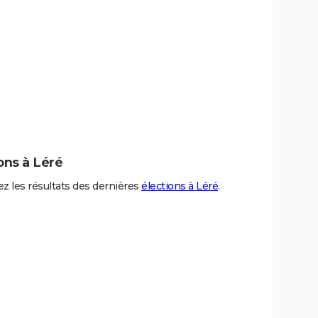
ons à Léré
z les résultats des dernières
élections à Léré
.