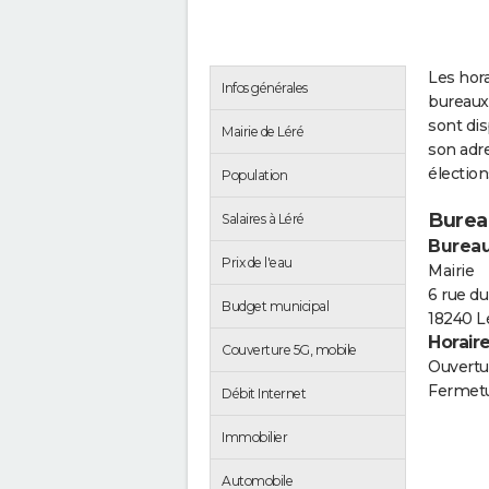
Les hora
Infos générales
bureaux 
sont di
Mairie de Léré
son adre
électio
Population
Burea
Salaires à Léré
Bureau
Prix de l'eau
Mairie
6 rue du
Budget municipal
18240 L
Horair
Couverture 5G, mobile
Ouvertur
Fermetu
Débit Internet
Immobilier
Automobile