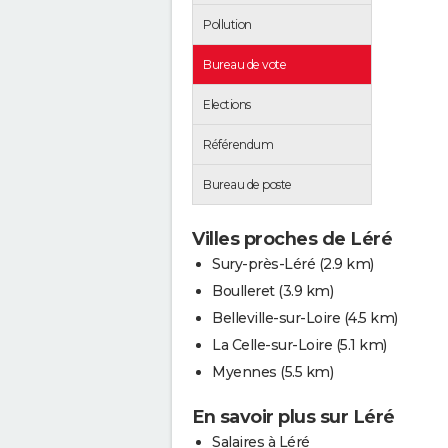
Pollution
Bureau de vote
Elections
Référendum
Bureau de poste
Villes proches de Léré
Sury-près-Léré
(2.9 km)
Boulleret
(3.9 km)
Belleville-sur-Loire
(4.5 km)
La Celle-sur-Loire
(5.1 km)
Myennes
(5.5 km)
En savoir plus sur Léré
Salaires à Léré