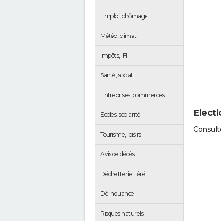
Emploi, chômage
Météo, climat
Impôts, IFI
Santé, social
Entreprises, commerces
Electi
Ecoles, scolarité
Consulte
Tourisme, loisirs
Avis de décès
Déchetterie Léré
Délinquance
Risques naturels