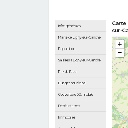
Carte
Infos générales
sur-C
Mairie de Ligny-sur-Canche
+
Population
−
Salaires à Ligny-sur-Canche
Prix de l'eau
Budget municipal
Couverture 5G, mobile
Débit Internet
Immobilier