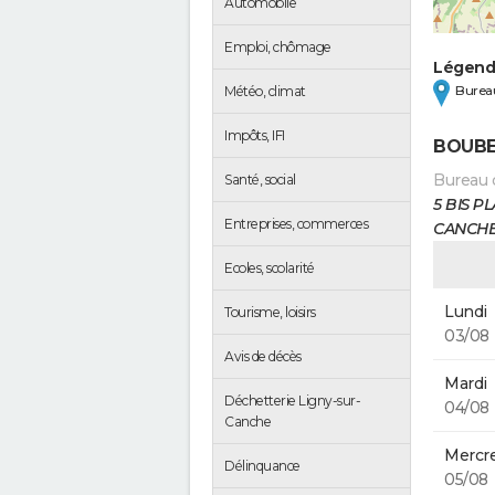
Automobile
Emploi, chômage
Légen
Bureau
Météo, climat
Impôts, IFI
BOUBE
Bureau 
Santé, social
5 BIS P
Entreprises, commerces
CANCH
Ecoles, scolarité
Lundi
Tourisme, loisirs
03/08
Avis de décès
Mardi
Déchetterie Ligny-sur-
04/08
Canche
Mercre
Délinquance
05/08