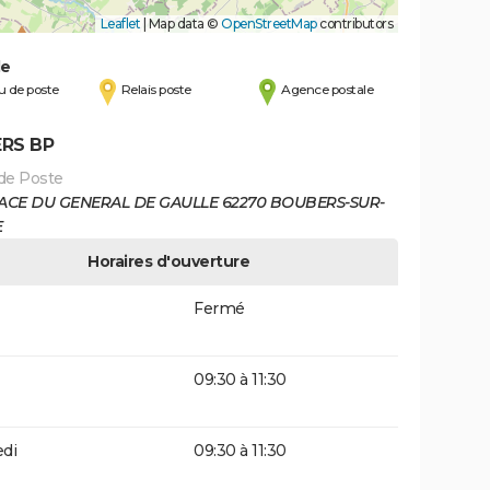
Leaflet
|
Map data ©
OpenStreetMap
contributors
de
 de poste
Relais poste
Agence postale
RS BP
de Poste
LACE DU GENERAL DE GAULLE 62270 BOUBERS-SUR-
E
Horaires d'ouverture
Fermé
09:30 à 11:30
di
09:30 à 11:30