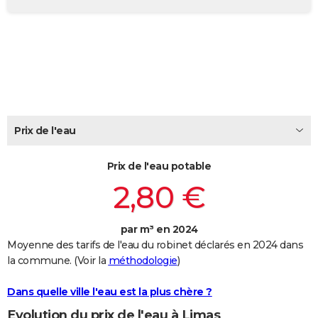
City break
Voyage de noces
Climat
Destinations
Voyage nature
Forum
+
PHOTO
GUIDES D'ACHAT
BONS PLANS
CARTE DE VOEUX
Carte Bonne année
Carte Pâques
Carte de Noël
Carte Saint-Valentin
Carte d'anniversaire
Prix de l'eau
DICTIONNAIRE
Biographies
Expressions
Dictionnaire
Citations
Proverbes
PROGRAMME TV
Prix de l'eau potable
2,80 €
COPAINS D'AVANT
Se connecter
Collèges
Universités
Service militaire
S'inscrire
Lycées
Primaires
Entreprises
Avis de recherche
AVIS DE DÉCÈS
par m³ en 2024
Moyenne des tarifs de l'eau du robinet déclarés en 2024 dans
FORUM
la commune. (Voir la
méthodologie
)
Lifestyle
Sport
Television
Cinema
Bricolage
Culture
Auto
Voyage
Dans quelle ville l'eau est la plus chère ?
Evolution du prix de l'eau à Limas