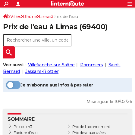
ACTUALITÉS
Connexion
S'inscrire
Villes
Rhône
Limas
Prix de l'eau
Rechercher
Société
Education
Villes
Politique
Faits Divers
Monde
+
SPORT
Prix de l'eau à
Limas
(69400)
Football
Cyclisme
Forum
Coupe du monde 2026
Tennis
Rugby
CULTURE
TNT
Cinéma
Musique
Programme TV
Streaming
Sorties cinéma
+
FINANCE
Impôts
Immobilier
Banque
Crédit
Retraite
Epargne
Risques naturels par ville
Assurance
AUTO
Voir aussi :
Villefranche-sur-Saône
Pommiers
Saint-
Réserver un essai
Berlines
Forum auto
Essais
Citadines
SUV
+
HIGH-TECH
Bernard
Jassans-Riottier
Meilleur smartphone
Ordinateurs
Guide high-tech
Mobiles
Internet
Jeux vidéo
+
BRICOLAGE
Je m'abonne aux infos à pas rater
Aménagement intérieur
Cuisine
Jardinage
+
Forum
Extérieur
Salle de bains
Rangement
WEEK-END
Mise à jour le 10/02/26
Escapades
Expositions
Week-end nature
Guides de France
Patrimoine
Musées
+
LIFESTYLE
Bien-être
Mode
+
Art de vivre
Loisirs
Modes de vie
SANTE
SOMMAIRE
Prix du m3
Prix de l'abonnement
Guide de la santé
Médicaments
+
Alimentation
Maladies
Sommeil
VOYAGE
Facture d'eau
Prix des eaux usées