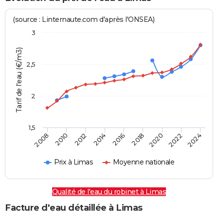
(source : Linternaute.com d'après l'ONSEA)
3
Tarif de l'eau (€/m3)
2,5
2
1,5
2016
2014
2024
2012
2022
2010
2020
2008
2018
Prix à Limas
Moyenne nationale
Qualité de l'eau du robinet à Limas
Facture d'eau détaillée à Limas