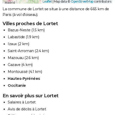
Leaflet
|
Map data ©
OpenStreetMap
contributors
La commune de Lortet se situe à une distance de 665 km de
Paris (à vol d'oiseau).
Villes proches de Lortet
Bazus-Neste
(1.5 km)
Labastide
(1.9 km)
Izaux
(2 km)
Saint-Arroman
(2.4 km)
Mazouau
(2.6 km)
Gazave
(4 km)
Montoussé
(4.1 km)
Hautes-Pyrénées
Occitanie
En savoir plus sur Lortet
Salaires à Lortet
Avis de décès à Lortet