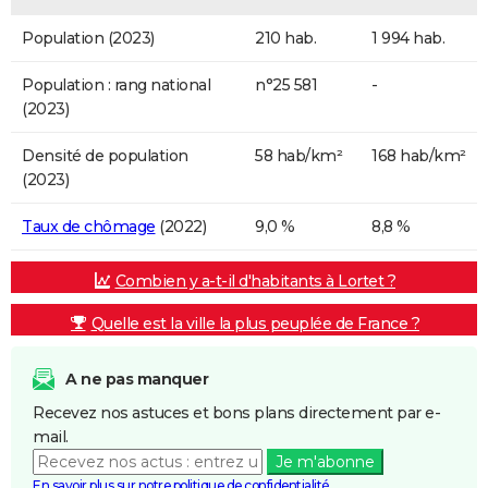
Population (2023)
210 hab.
1 994 hab.
Population : rang national
n°25 581
-
(2023)
Densité de population
58 hab/km²
168 hab/km²
(2023)
Taux de chômage
(2022)
9,0 %
8,8 %
Combien y a-t-il d'habitants à Lortet ?
Quelle est la ville la plus peuplée de France ?
A ne pas manquer
Recevez nos astuces et bons plans directement par e-
mail.
Je m'abonne
En savoir plus sur notre politique de confidentialité