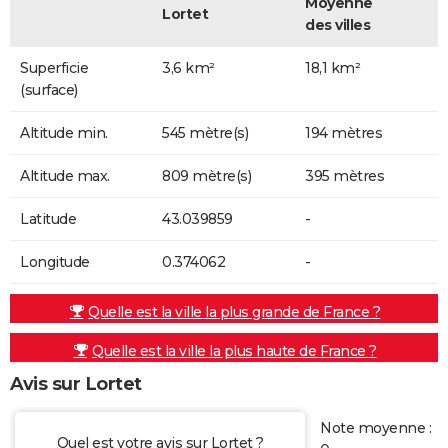
Moyenne
Lortet
des villes
Superficie
3,6 km²
18,1 km²
(surface)
Altitude min.
545 mètre(s)
194 mètres
Altitude max.
809 mètre(s)
395 mètres
Latitude
43.039859
-
Longitude
0.374062
-
Quelle est la ville la plus grande de France ?
Quelle est la ville la plus haute de France ?
Avis sur Lortet
Note moyenne :
Quel est votre avis sur Lortet ?