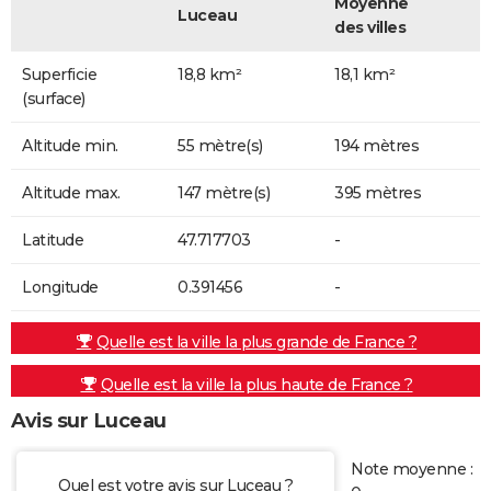
Moyenne
Luceau
des villes
Superficie
18,8 km²
18,1 km²
(surface)
Altitude min.
55 mètre(s)
194 mètres
Altitude max.
147 mètre(s)
395 mètres
Latitude
47.717703
-
Longitude
0.391456
-
Quelle est la ville la plus grande de France ?
Quelle est la ville la plus haute de France ?
Avis sur Luceau
Note moyenne :
Quel est votre avis sur Luceau ?