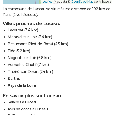
Leaflet
|
Map data ©
OpenStreetMap
contributors
La commune de Luceau se situe à une distance de 192 km de
Paris (à vol d'oiseau).
Villes proches de Luceau
Lavernat
(3.4 km)
Montval-sur-Loir
(3.4 km)
Beaumont-Pied-de-Bœuf
(4.5 km)
Flée
(5.2 km)
Nogent-sur-Loir
(6.8 km)
Verneil-le-Chétif
(7 km)
Thoiré-sur-Dinan
(7.4 km)
Sarthe
Pays de la Loire
En savoir plus sur Luceau
Salaires à Luceau
Avis de décès à Luceau