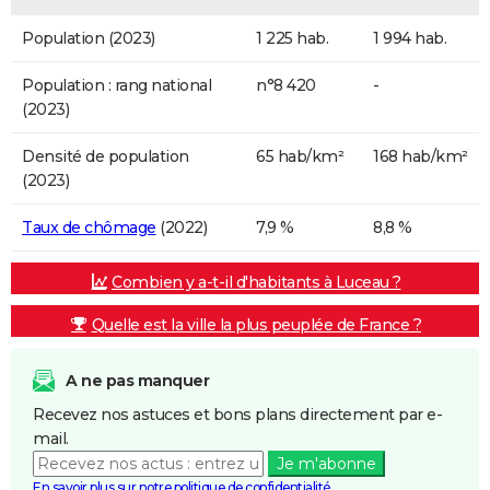
Population (2023)
1 225 hab.
1 994 hab.
Population : rang national
n°8 420
-
(2023)
Densité de population
65 hab/km²
168 hab/km²
(2023)
Taux de chômage
(2022)
7,9 %
8,8 %
Combien y a-t-il d'habitants à Luceau ?
Quelle est la ville la plus peuplée de France ?
A ne pas manquer
Recevez nos astuces et bons plans directement par e-
mail.
Je m'abonne
En savoir plus sur notre politique de confidentialité