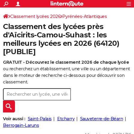
ACTUALITÉS
Connexion
S'inscrire
Classement lycées 2026
Pyrénées-Atlantiques
Rechercher
Société
Education
Villes
Politique
Faits Divers
Monde
+
SPORT
Classement des lycées près
Football
Cyclisme
Forum
Coupe du monde 2026
Tennis
Rugby
CULTURE
d'Aïcirits-Camou-Suhast : les
meilleurs lycées en 2026 (64120)
TNT
Cinéma
Musique
Programme TV
Streaming
Sorties cinéma
+
FINANCE
[PUBLIE]
Impôts
Immobilier
Banque
Crédit
Retraite
Epargne
Risques naturels par ville
Assurance
AUTO
GRATUIT - Découvrez le classement 2026 de chaque lycée
Réserver un essai
Berlines
Forum auto
Essais
Citadines
SUV
+
HIGH-TECH
ou recherchez un établissement, une ville ou un département
dans le moteur de recherche ci-dessous pour découvrir son
Meilleur smartphone
Ordinateurs
Guide high-tech
Mobiles
Internet
Jeux vidéo
+
BRICOLAGE
classement.
Aménagement intérieur
Cuisine
Jardinage
+
Forum
Extérieur
Salle de bains
Rangement
WEEK-END
Escapades
Expositions
Week-end nature
Guides de France
Patrimoine
Musées
+
LIFESTYLE
Bien-être
Mode
+
Art de vivre
Loisirs
Modes de vie
SANTE
Voir aussi :
Saint-Palais
Etcharry
Sauveterre-de-Béarn
Berrogain-Laruns
Guide de la santé
Médicaments
+
Alimentation
Maladies
Sommeil
VOYAGE