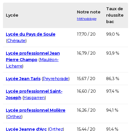
Taux de
Notre note
Lycée
réussite
Méthodologie
bac
Lycée du Pays de Soule
17,70 / 20
99,0 %
(
Chéraute
)
Lycée professionnel Jean
16,79 / 20
93,9 %
Pierre Champo
(
Mauléon-
Licharre
)
Lycée Jean Taris
(
Peyrehorade
)
15,67 / 20
86,3 %
Lycée professionnel Saint-
16,60 / 20
97,4 %
Joseph
(
Hasparren
)
Lycée professionnel Molière
16,26 / 20
94,1 %
(
Orthez
)
Lycée Jeanne d'Arc
(
Orthez
)
15,44 / 20
91,4 %