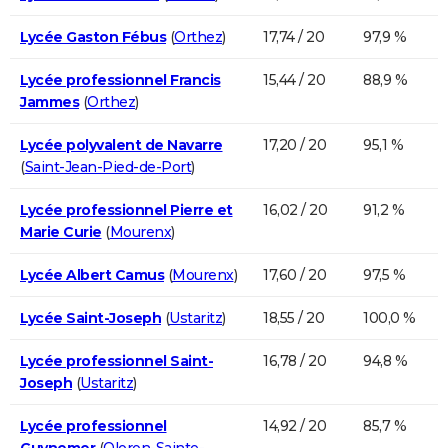
Lycée Gaston Fébus
(
Orthez
)
17,74 / 20
97,9 %
Lycée professionnel Francis
15,44 / 20
88,9 %
Jammes
(
Orthez
)
Lycée polyvalent de Navarre
17,20 / 20
95,1 %
(
Saint-Jean-Pied-de-Port
)
Lycée professionnel Pierre et
16,02 / 20
91,2 %
Marie Curie
(
Mourenx
)
Lycée Albert Camus
(
Mourenx
)
17,60 / 20
97,5 %
Lycée Saint-Joseph
(
Ustaritz
)
18,55 / 20
100,0 %
Lycée professionnel Saint-
16,78 / 20
94,8 %
Joseph
(
Ustaritz
)
Lycée professionnel
14,92 / 20
85,7 %
Guynemer
(
Oloron-Sainte-