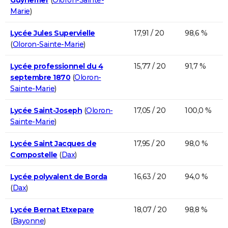
Marie
)
Lycée Jules Supervielle
17,91 / 20
98,6 %
(
Oloron-Sainte-Marie
)
Lycée professionnel du 4
15,77 / 20
91,7 %
septembre 1870
(
Oloron-
Sainte-Marie
)
Lycée Saint-Joseph
(
Oloron-
17,05 / 20
100,0 %
Sainte-Marie
)
Lycée Saint Jacques de
17,95 / 20
98,0 %
Compostelle
(
Dax
)
Lycée polyvalent de Borda
16,63 / 20
94,0 %
(
Dax
)
Lycée Bernat Etxepare
18,07 / 20
98,8 %
(
Bayonne
)