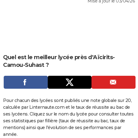
Mise à jour le 03/04/26
City break
Voyage de noces
Climat
Destinations
Voyage nature
Forum
+
PHOTO
GUIDES D'ACHAT
BONS PLANS
CARTE DE VOEUX
Carte Bonne année
Carte Pâques
Carte de Noël
Carte Saint-Valentin
Carte d'anniversaire
Quel est le meilleur lycée près d'Aïcirits-
DICTIONNAIRE
Camou-Suhast ?
Biographies
Expressions
Dictionnaire
Citations
Proverbes
PROGRAMME TV
COPAINS D'AVANT
Se connecter
Collèges
Universités
Service militaire
S'inscrire
Lycées
Primaires
Entreprises
Avis de recherche
AVIS DE DÉCÈS
Pour chacun des lycées sont publiés une note globale sur 20,
calculée par Linternaute.com et le taux de réussite au bac de
FORUM
ses lycéens. Cliquez sur le nom du lycée pour consulter toutes
Lifestyle
Sport
Television
Cinema
Bricolage
Culture
Auto
Voyage
ses statistiques par fillière (taux de réussite au bac, taux de
mentions) ainsi que l'évolution de ses performances par
année.