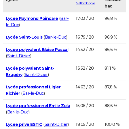
Méthodologie
bac
Lycée Raymond Poincaré
(
Bar-
17,03 / 20
96,8 %
le-Duc
)
Lycée Saint-Louis
(
Bar-le-Duc
)
16,79 / 20
96,9 %
Lycée polyvalent Blaise Pascal
14,52 / 20
86,6 %
(
Saint-Dizier
)
Lycée polyvalent Saint-
13,52 / 20
81,1 %
Exupéry
(
Saint-Dizier
)
Lycée professionnel Ligier
14,63 / 20
87,8 %
Richier
(
Bar-le-Duc
)
Lycée professionnel Emile Zola
15,06 / 20
88,6 %
(
Bar-le-Duc
)
Lycée privé ESTIC
(
Saint-Dizier
)
18,05 / 20
100,0 %