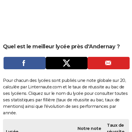
City break
Voyage de noces
Climat
Destinations
Voyage nature
Forum
+
PHOTO
GUIDES D'ACHAT
BONS PLANS
CARTE DE VOEUX
Quel est le meilleur lycée près d'Andernay ?
Carte Bonne année
Carte Pâques
Carte de Noël
Carte Saint-Valentin
Carte d'anniversaire
DICTIONNAIRE
Biographies
Expressions
Dictionnaire
Citations
Proverbes
PROGRAMME TV
COPAINS D'AVANT
Pour chacun des lycées sont publiés une note globale sur 20,
calculée par Linternaute.com et le taux de réussite au bac de
Se connecter
Collèges
Universités
Service militaire
S'inscrire
Lycées
Primaires
Entreprises
Avis de recherche
AVIS DE DÉCÈS
ses lycéens. Cliquez sur le nom du lycée pour consulter toutes
ses statistiques par fillière (taux de réussite au bac, taux de
FORUM
mentions) ainsi que l'évolution de ses performances par
année.
Lifestyle
Sport
Television
Cinema
Bricolage
Culture
Auto
Voyage
Taux de
Notre note
Lycée
réussite