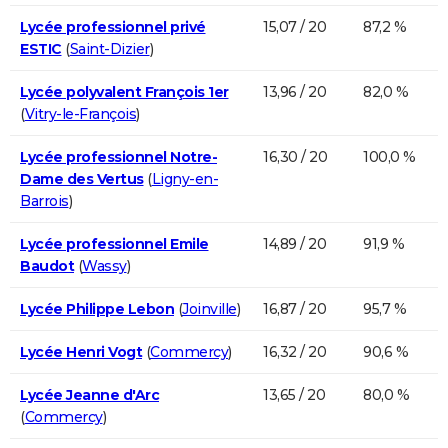
Lycée professionnel privé
15,07 / 20
87,2 %
ESTIC
(
Saint-Dizier
)
Lycée polyvalent François 1er
13,96 / 20
82,0 %
(
Vitry-le-François
)
Lycée professionnel Notre-
16,30 / 20
100,0 %
Dame des Vertus
(
Ligny-en-
Barrois
)
Lycée professionnel Emile
14,89 / 20
91,9 %
Baudot
(
Wassy
)
Lycée Philippe Lebon
(
Joinville
)
16,87 / 20
95,7 %
Lycée Henri Vogt
(
Commercy
)
16,32 / 20
90,6 %
Lycée Jeanne d'Arc
13,65 / 20
80,0 %
(
Commercy
)