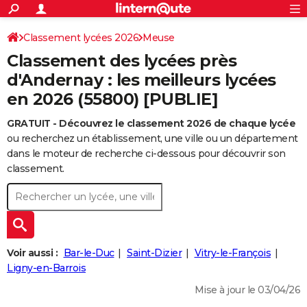
ACTUALITÉS
Connexion
S'inscrire
Classement lycées 2026
Meuse
Rechercher
Société
Education
Villes
Politique
Faits Divers
Monde
+
SPORT
Classement des lycées près
Football
Cyclisme
Forum
Coupe du monde 2026
Tennis
Rugby
CULTURE
d'Andernay : les meilleurs lycées
en 2026 (55800) [PUBLIE]
TNT
Cinéma
Musique
Programme TV
Streaming
Sorties cinéma
+
FINANCE
GRATUIT - Découvrez le classement 2026 de chaque lycée
Impôts
Immobilier
Banque
Crédit
Retraite
Epargne
Risques naturels par ville
Assurance
AUTO
ou recherchez un établissement, une ville ou un département
Réserver un essai
Berlines
Forum auto
Essais
Citadines
SUV
+
dans le moteur de recherche ci-dessous pour découvrir son
HIGH-TECH
classement.
Meilleur smartphone
Ordinateurs
Guide high-tech
Mobiles
Internet
Jeux vidéo
+
BRICOLAGE
Aménagement intérieur
Cuisine
Jardinage
+
Forum
Extérieur
Salle de bains
Rangement
WEEK-END
Escapades
Expositions
Week-end nature
Guides de France
Patrimoine
Musées
+
LIFESTYLE
Voir aussi :
Bar-le-Duc
Saint-Dizier
Vitry-le-François
Bien-être
Mode
+
Art de vivre
Loisirs
Modes de vie
Ligny-en-Barrois
SANTE
Mise à jour le 03/04/26
Guide de la santé
Médicaments
+
Alimentation
Maladies
Sommeil
VOYAGE