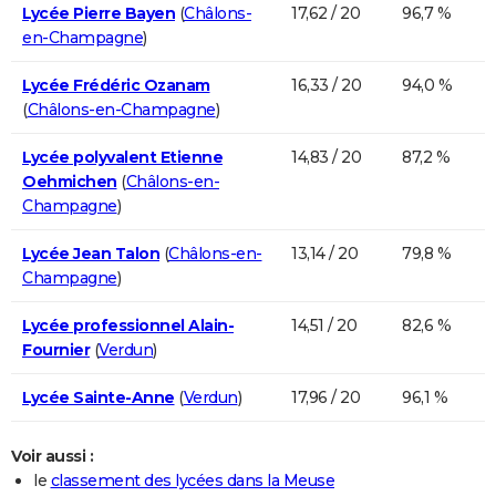
Lycée Pierre Bayen
(
Châlons-
17,62 / 20
96,7 %
en-Champagne
)
Lycée Frédéric Ozanam
16,33 / 20
94,0 %
(
Châlons-en-Champagne
)
Lycée polyvalent Etienne
14,83 / 20
87,2 %
Oehmichen
(
Châlons-en-
Champagne
)
Lycée Jean Talon
(
Châlons-en-
13,14 / 20
79,8 %
Champagne
)
Lycée professionnel Alain-
14,51 / 20
82,6 %
Fournier
(
Verdun
)
Lycée Sainte-Anne
(
Verdun
)
17,96 / 20
96,1 %
Voir aussi :
le
classement des lycées dans la Meuse