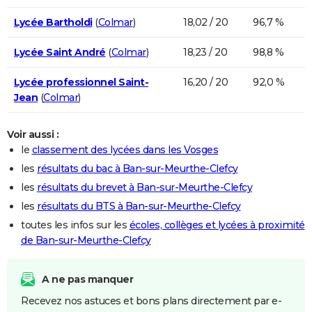
Lycée Bartholdi
(
Colmar
)
18,02 / 20
96,7 %
Lycée Saint André
(
Colmar
)
18,23 / 20
98,8 %
Lycée professionnel Saint-
16,20 / 20
92,0 %
Jean
(
Colmar
)
Voir aussi :
le
classement des lycées dans les Vosges
les
résultats du bac à Ban-sur-Meurthe-Clefcy
les
résultats du brevet à Ban-sur-Meurthe-Clefcy
les
résultats du BTS à Ban-sur-Meurthe-Clefcy
toutes les infos sur les
écoles, collèges et lycées à proximité
de Ban-sur-Meurthe-Clefcy
A ne pas manquer
Recevez nos astuces et bons plans directement par e-