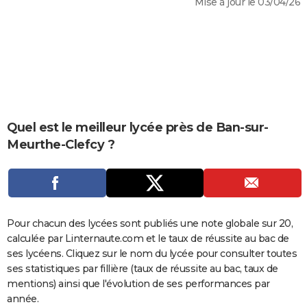
Mise à jour le 03/04/26
City break
Voyage de noces
Climat
Destinations
Voyage nature
Forum
+
PHOTO
GUIDES D'ACHAT
BONS PLANS
CARTE DE VOEUX
Carte Bonne année
Carte Pâques
Carte de Noël
Carte Saint-Valentin
Carte d'anniversaire
Quel est le meilleur lycée près de Ban-sur-
DICTIONNAIRE
Meurthe-Clefcy ?
Biographies
Expressions
Dictionnaire
Citations
Proverbes
PROGRAMME TV
COPAINS D'AVANT
Se connecter
Collèges
Universités
Service militaire
S'inscrire
Lycées
Primaires
Entreprises
Avis de recherche
AVIS DE DÉCÈS
Pour chacun des lycées sont publiés une note globale sur 20,
calculée par Linternaute.com et le taux de réussite au bac de
FORUM
ses lycéens. Cliquez sur le nom du lycée pour consulter toutes
Lifestyle
Sport
Television
Cinema
Bricolage
Culture
Auto
Voyage
ses statistiques par fillière (taux de réussite au bac, taux de
mentions) ainsi que l'évolution de ses performances par
année.