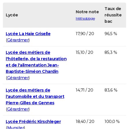
Taux de
Notre note
Lycée
réussite
Méthodologie
bac
Lycée La Haie Griselle
17,90 / 20
96,5 %
(
Gérardmer
)
Lycée des métiers de
15,10 / 20
85,3 %
l'hôtellerie, de la restauration
et de l'alimentation Jean-
Baptiste-Siméon Chardin
(
Gérardmer
)
Lycée des métiers de
14,71 / 20
83,6 %
l'automobile et du transport
Pierre-Gilles de Gennes
(
Gérardmer
)
Lycée Frédéric Kirschleger
18,40 / 20
100,0 %
(
Munster
)