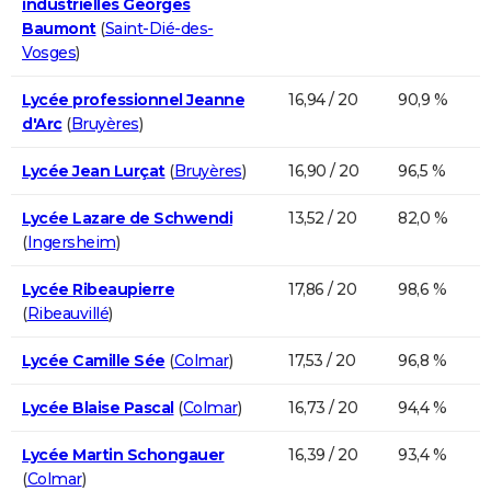
industrielles Georges
Baumont
(
Saint-Dié-des-
Vosges
)
Lycée professionnel Jeanne
16,94 / 20
90,9 %
d'Arc
(
Bruyères
)
Lycée Jean Lurçat
(
Bruyères
)
16,90 / 20
96,5 %
Lycée Lazare de Schwendi
13,52 / 20
82,0 %
(
Ingersheim
)
Lycée Ribeaupierre
17,86 / 20
98,6 %
(
Ribeauvillé
)
Lycée Camille Sée
(
Colmar
)
17,53 / 20
96,8 %
Lycée Blaise Pascal
(
Colmar
)
16,73 / 20
94,4 %
Lycée Martin Schongauer
16,39 / 20
93,4 %
(
Colmar
)