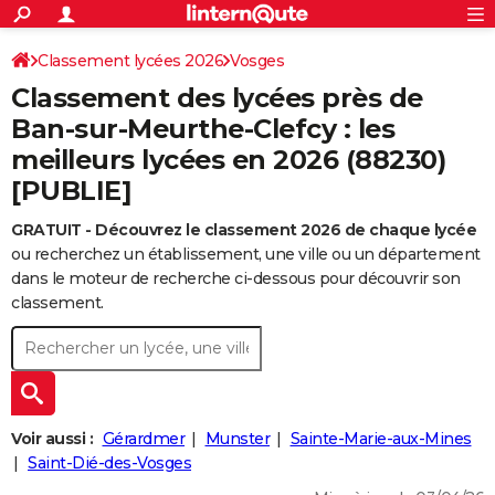
ACTUALITÉS
Connexion
S'inscrire
Classement lycées 2026
Vosges
Rechercher
Société
Education
Villes
Politique
Faits Divers
Monde
+
SPORT
Classement des lycées près de
Football
Cyclisme
Forum
Coupe du monde 2026
Tennis
Rugby
CULTURE
Ban-sur-Meurthe-Clefcy : les
meilleurs lycées en 2026 (88230)
TNT
Cinéma
Musique
Programme TV
Streaming
Sorties cinéma
+
FINANCE
[PUBLIE]
Impôts
Immobilier
Banque
Crédit
Retraite
Epargne
Risques naturels par ville
Assurance
AUTO
GRATUIT - Découvrez le classement 2026 de chaque lycée
Réserver un essai
Berlines
Forum auto
Essais
Citadines
SUV
+
HIGH-TECH
ou recherchez un établissement, une ville ou un département
dans le moteur de recherche ci-dessous pour découvrir son
Meilleur smartphone
Ordinateurs
Guide high-tech
Mobiles
Internet
Jeux vidéo
+
BRICOLAGE
classement.
Aménagement intérieur
Cuisine
Jardinage
+
Forum
Extérieur
Salle de bains
Rangement
WEEK-END
Escapades
Expositions
Week-end nature
Guides de France
Patrimoine
Musées
+
LIFESTYLE
Bien-être
Mode
+
Art de vivre
Loisirs
Modes de vie
SANTE
Voir aussi :
Gérardmer
Munster
Sainte-Marie-aux-Mines
Saint-Dié-des-Vosges
Guide de la santé
Médicaments
+
Alimentation
Maladies
Sommeil
VOYAGE