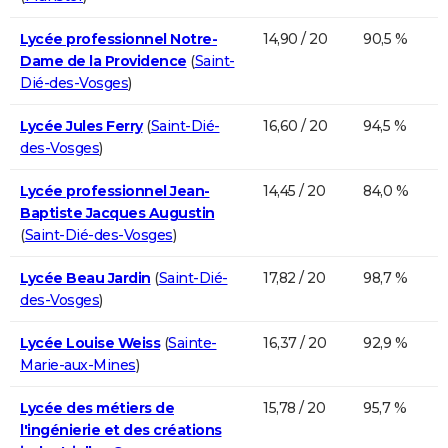
Lycée professionnel Notre-
14,90 / 20
90,5 %
Dame de la Providence
(
Saint-
Dié-des-Vosges
)
Lycée Jules Ferry
(
Saint-Dié-
16,60 / 20
94,5 %
des-Vosges
)
Lycée professionnel Jean-
14,45 / 20
84,0 %
Baptiste Jacques Augustin
(
Saint-Dié-des-Vosges
)
Lycée Beau Jardin
(
Saint-Dié-
17,82 / 20
98,7 %
des-Vosges
)
Lycée Louise Weiss
(
Sainte-
16,37 / 20
92,9 %
Marie-aux-Mines
)
Lycée des métiers de
15,78 / 20
95,7 %
l'ingénierie et des créations