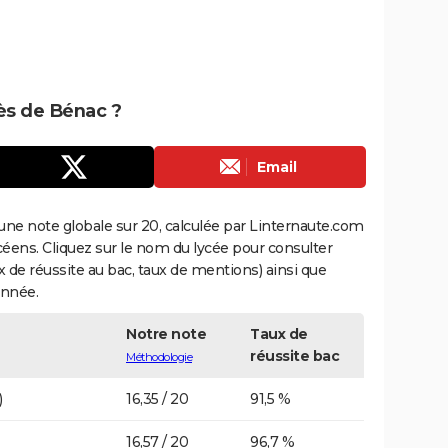
rès de Bénac ?
Email
une note globale sur 20, calculée par Linternaute.com
ycéens. Cliquez sur le nom du lycée pour consulter
aux de réussite au bac, taux de mentions) ainsi que
année.
Notre note
Taux de
réussite bac
Méthodologie
)
16,35 / 20
91,5 %
16,57 / 20
96,7 %