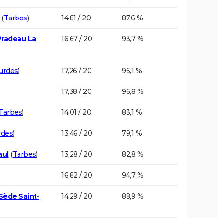
(
Tarbes
)
14,81 / 20
87,6 %
Pradeau La
16,67 / 20
93,7 %
urdes
)
17,26 / 20
96,1 %
17,38 / 20
96,8 %
Tarbes
)
14,01 / 20
83,1 %
rdes
)
13,46 / 20
79,1 %
aul
(
Tarbes
)
13,28 / 20
82,8 %
16,82 / 20
94,7 %
Sède Saint-
14,29 / 20
88,9 %