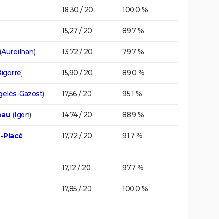
18,30 / 20
100,0 %
15,27 / 20
89,7 %
(
Aureilhan
)
13,72 / 20
79,7 %
igorre
)
15,90 / 20
89,0 %
gelès-Gazost
)
17,56 / 20
95,1 %
eau
(
Igon
)
14,74 / 20
88,9 %
e-Placé
17,72 / 20
91,7 %
17,12 / 20
97,7 %
17,85 / 20
100,0 %