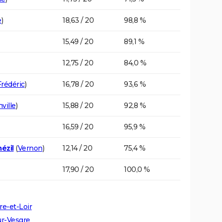
e
)
18,63 / 20
98,8 %
15,49 / 20
89,1 %
12,75 / 20
84,0 %
Frédéric
)
16,78 / 20
93,6 %
ville
)
15,88 / 20
92,8 %
16,59 / 20
95,9 %
ézil
(
Vernon
)
12,14 / 20
75,4 %
17,90 / 20
100,0 %
re-et-Loir
ur-Vesgre