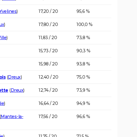
Yvelines
)
17,20 / 20
95,6 %
ux
)
17,80 / 20
100,0 %
ille
)
11,83 / 20
73,8 %
15,73 / 20
90,3 %
15,98 / 20
93,8 %
ois
(
Dreux
)
12,40 / 20
75,0 %
ette
(
Dreux
)
12,74 / 20
73,9 %
ie
)
16,64 / 20
94,9 %
(
Mantes-la-
17,56 / 20
96,6 %
ie
)
11,75 / 20
71,5 %