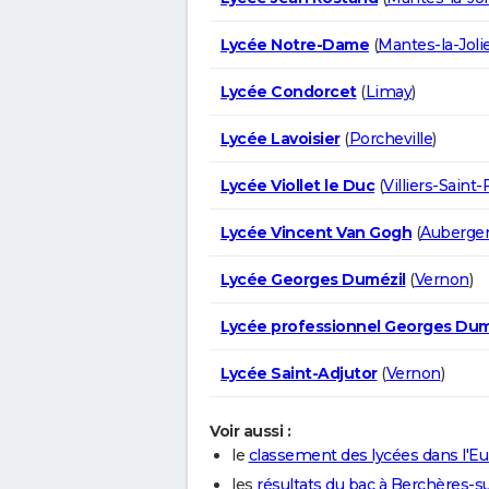
Lycée Notre-Dame
(
Mantes-la-Joli
Lycée Condorcet
(
Limay
)
Lycée Lavoisier
(
Porcheville
)
Lycée Viollet le Duc
(
Villiers-Saint-
Lycée Vincent Van Gogh
(
Aubergen
Lycée Georges Dumézil
(
Vernon
)
Lycée professionnel Georges Dum
Lycée Saint-Adjutor
(
Vernon
)
Voir aussi :
le
classement des lycées dans l'Eu
les
résultats du bac à Berchères-s