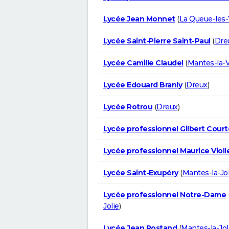
Lycée Jean Monnet
(
La Queue-les-
Lycée Saint-Pierre Saint-Paul
(
Dre
Lycée Camille Claudel
(
Mantes-la-V
Lycée Edouard Branly
(
Dreux
)
Lycée Rotrou
(
Dreux
)
Lycée professionnel Gilbert Court
Lycée professionnel Maurice Violl
Lycée Saint-Exupéry
(
Mantes-la-Jol
Lycée professionnel Notre-Dame
Jolie
)
Lycée Jean Rostand
(
Mantes-la-Jol