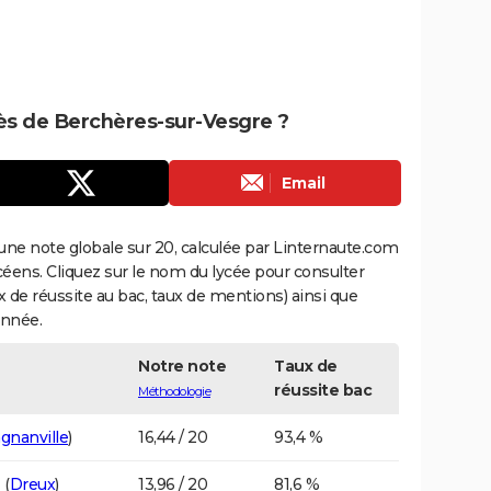
rès de Berchères-sur-Vesgre ?
Email
une note globale sur 20, calculée par Linternaute.com
ycéens. Cliquez sur le nom du lycée pour consulter
aux de réussite au bac, taux de mentions) ainsi que
année.
Notre note
Taux de
réussite bac
Méthodologie
gnanville
)
16,44 / 20
93,4 %
n
(
Dreux
)
13,96 / 20
81,6 %