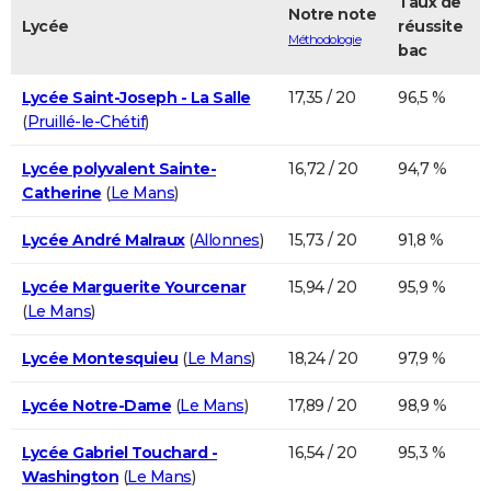
Taux de
Notre note
Lycée
réussite
Méthodologie
bac
Lycée Saint-Joseph - La Salle
17,35 / 20
96,5 %
(
Pruillé-le-Chétif
)
Lycée polyvalent Sainte-
16,72 / 20
94,7 %
Catherine
(
Le Mans
)
Lycée André Malraux
(
Allonnes
)
15,73 / 20
91,8 %
Lycée Marguerite Yourcenar
15,94 / 20
95,9 %
(
Le Mans
)
Lycée Montesquieu
(
Le Mans
)
18,24 / 20
97,9 %
Lycée Notre-Dame
(
Le Mans
)
17,89 / 20
98,9 %
Lycée Gabriel Touchard -
16,54 / 20
95,3 %
Washington
(
Le Mans
)