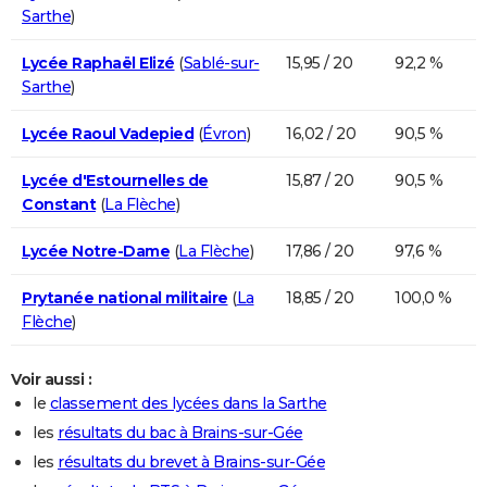
Sarthe
)
Lycée Raphaël Elizé
(
Sablé-sur-
15,95 / 20
92,2 %
Sarthe
)
Lycée Raoul Vadepied
(
Évron
)
16,02 / 20
90,5 %
Lycée d'Estournelles de
15,87 / 20
90,5 %
Constant
(
La Flèche
)
Lycée Notre-Dame
(
La Flèche
)
17,86 / 20
97,6 %
Prytanée national militaire
(
La
18,85 / 20
100,0 %
Flèche
)
Voir aussi :
le
classement des lycées dans la Sarthe
les
résultats du bac à Brains-sur-Gée
les
résultats du brevet à Brains-sur-Gée