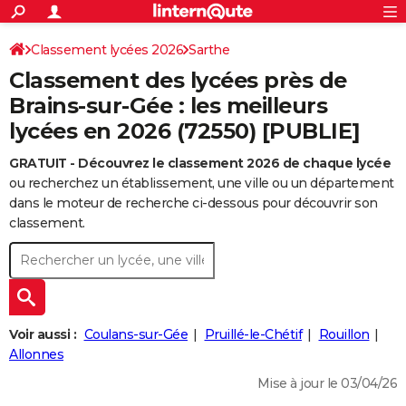
ACTUALITÉS
Connexion
S'inscrire
Classement lycées 2026
Sarthe
Rechercher
Société
Education
Villes
Politique
Faits Divers
Monde
+
SPORT
Classement des lycées près de
Football
Cyclisme
Forum
Coupe du monde 2026
Tennis
Rugby
CULTURE
Brains-sur-Gée : les meilleurs
lycées en 2026 (72550) [PUBLIE]
TNT
Cinéma
Musique
Programme TV
Streaming
Sorties cinéma
+
FINANCE
GRATUIT - Découvrez le classement 2026 de chaque lycée
Impôts
Immobilier
Banque
Crédit
Retraite
Epargne
Risques naturels par ville
Assurance
AUTO
ou recherchez un établissement, une ville ou un département
Réserver un essai
Berlines
Forum auto
Essais
Citadines
SUV
+
dans le moteur de recherche ci-dessous pour découvrir son
HIGH-TECH
classement.
Meilleur smartphone
Ordinateurs
Guide high-tech
Mobiles
Internet
Jeux vidéo
+
BRICOLAGE
Aménagement intérieur
Cuisine
Jardinage
+
Forum
Extérieur
Salle de bains
Rangement
WEEK-END
Escapades
Expositions
Week-end nature
Guides de France
Patrimoine
Musées
+
LIFESTYLE
Voir aussi :
Coulans-sur-Gée
Pruillé-le-Chétif
Rouillon
Bien-être
Mode
+
Art de vivre
Loisirs
Modes de vie
Allonnes
SANTE
Mise à jour le 03/04/26
Guide de la santé
Médicaments
+
Alimentation
Maladies
Sommeil
VOYAGE