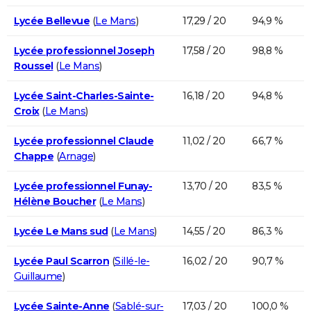
Lycée Bellevue
(
Le Mans
)
17,29 / 20
94,9 %
Lycée professionnel Joseph
17,58 / 20
98,8 %
Roussel
(
Le Mans
)
Lycée Saint-Charles-Sainte-
16,18 / 20
94,8 %
Croix
(
Le Mans
)
Lycée professionnel Claude
11,02 / 20
66,7 %
Chappe
(
Arnage
)
Lycée professionnel Funay-
13,70 / 20
83,5 %
Hélène Boucher
(
Le Mans
)
Lycée Le Mans sud
(
Le Mans
)
14,55 / 20
86,3 %
Lycée Paul Scarron
(
Sillé-le-
16,02 / 20
90,7 %
Guillaume
)
Lycée Sainte-Anne
(
Sablé-sur-
17,03 / 20
100,0 %