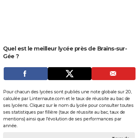
City break
Voyage de noces
Climat
Destinations
Voyage nature
Forum
+
PHOTO
GUIDES D'ACHAT
BONS PLANS
CARTE DE VOEUX
Quel est le meilleur lycée près de Brains-sur-
Gée ?
Carte Bonne année
Carte Pâques
Carte de Noël
Carte Saint-Valentin
Carte d'anniversaire
DICTIONNAIRE
Biographies
Expressions
Dictionnaire
Citations
Proverbes
PROGRAMME TV
COPAINS D'AVANT
Pour chacun des lycées sont publiés une note globale sur 20,
Se connecter
Collèges
Universités
Service militaire
S'inscrire
Lycées
Primaires
Entreprises
Avis de recherche
AVIS DE DÉCÈS
calculée par Linternaute.com et le taux de réussite au bac de
ses lycéens. Cliquez sur le nom du lycée pour consulter toutes
FORUM
ses statistiques par fillière (taux de réussite au bac, taux de
Lifestyle
Sport
Television
Cinema
Bricolage
Culture
Auto
Voyage
mentions) ainsi que l'évolution de ses performances par
année.