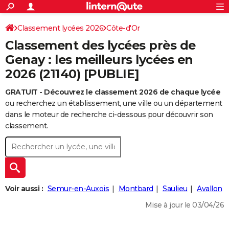
ACTUALITÉS
Connexion
S'inscrire
Classement lycées 2026
Côte-d'Or
Rechercher
Société
Education
Villes
Politique
Faits Divers
Monde
+
SPORT
Classement des lycées près de
Football
Cyclisme
Forum
Coupe du monde 2026
Tennis
Rugby
CULTURE
Genay : les meilleurs lycées en
2026 (21140) [PUBLIE]
TNT
Cinéma
Musique
Programme TV
Streaming
Sorties cinéma
+
FINANCE
GRATUIT - Découvrez le classement 2026 de chaque lycée
Impôts
Immobilier
Banque
Crédit
Retraite
Epargne
Risques naturels par ville
Assurance
AUTO
ou recherchez un établissement, une ville ou un département
Réserver un essai
Berlines
Forum auto
Essais
Citadines
SUV
+
dans le moteur de recherche ci-dessous pour découvrir son
HIGH-TECH
classement.
Meilleur smartphone
Ordinateurs
Guide high-tech
Mobiles
Internet
Jeux vidéo
+
BRICOLAGE
Aménagement intérieur
Cuisine
Jardinage
+
Forum
Extérieur
Salle de bains
Rangement
WEEK-END
Escapades
Expositions
Week-end nature
Guides de France
Patrimoine
Musées
+
LIFESTYLE
Voir aussi :
Semur-en-Auxois
Montbard
Saulieu
Avallon
Bien-être
Mode
+
Art de vivre
Loisirs
Modes de vie
SANTE
Mise à jour le 03/04/26
Guide de la santé
Médicaments
+
Alimentation
Maladies
Sommeil
VOYAGE