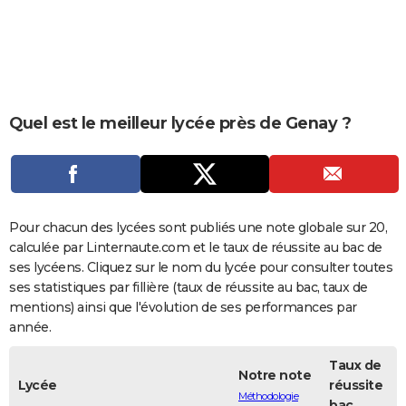
City break
Voyage de noces
Climat
Destinations
Voyage nature
Forum
+
PHOTO
GUIDES D'ACHAT
BONS PLANS
Quel est le meilleur lycée près de Genay ?
CARTE DE VOEUX
Carte Bonne année
Carte Pâques
Carte de Noël
Carte Saint-Valentin
Carte d'anniversaire
DICTIONNAIRE
Biographies
Expressions
Dictionnaire
Citations
Proverbes
PROGRAMME TV
Pour chacun des lycées sont publiés une note globale sur 20,
COPAINS D'AVANT
calculée par Linternaute.com et le taux de réussite au bac de
ses lycéens. Cliquez sur le nom du lycée pour consulter toutes
Se connecter
Collèges
Universités
Service militaire
S'inscrire
Lycées
Primaires
Entreprises
Avis de recherche
AVIS DE DÉCÈS
ses statistiques par fillière (taux de réussite au bac, taux de
mentions) ainsi que l'évolution de ses performances par
FORUM
année.
Lifestyle
Sport
Television
Cinema
Bricolage
Culture
Auto
Voyage
Taux de
Notre note
Lycée
réussite
Méthodologie
bac