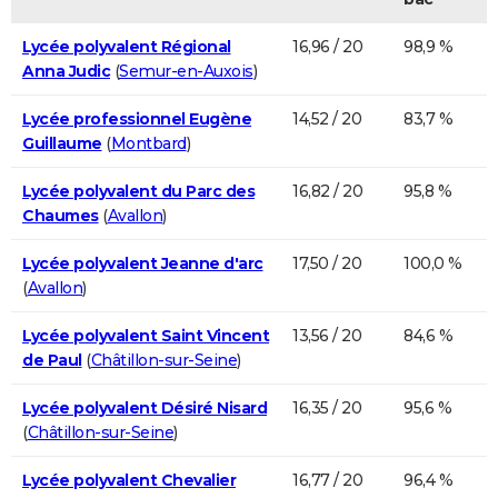
Lycée polyvalent Régional
16,96 / 20
98,9 %
Anna Judic
(
Semur-en-Auxois
)
Lycée professionnel Eugène
14,52 / 20
83,7 %
Guillaume
(
Montbard
)
Lycée polyvalent du Parc des
16,82 / 20
95,8 %
Chaumes
(
Avallon
)
Lycée polyvalent Jeanne d'arc
17,50 / 20
100,0 %
(
Avallon
)
Lycée polyvalent Saint Vincent
13,56 / 20
84,6 %
de Paul
(
Châtillon-sur-Seine
)
Lycée polyvalent Désiré Nisard
16,35 / 20
95,6 %
(
Châtillon-sur-Seine
)
Lycée polyvalent Chevalier
16,77 / 20
96,4 %