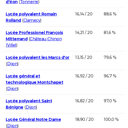
d'éon
(
Tonnerre
)
Lycée polyvalent Romain
16,14 / 20
88,6 %
Rolland
(
Clamecy
)
Lycée Professionel François
14,21 / 20
81,6 %
Mitterrand
(
Château-Chinon
(Ville)
)
Lycée polyvalent les Marcs d'or
13,15 / 20
79,6 %
(
Dijon
)
Lycée général et
16,92 / 20
96,7 %
technologique Montchapet
(
Dijon
)
Lycée polyvalent Saint
16,82 / 20
97,0 %
Bénigne
(
Dijon
)
Lycée Général Notre Dame
18,90 / 20
100,0 %
(
Dijon
)