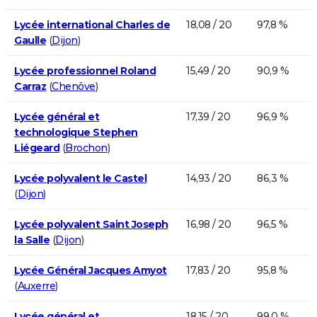
Lycée international Charles de
18,08 / 20
97,8 %
Gaulle
(
Dijon
)
Lycée professionnel Roland
15,49 / 20
90,9 %
Carraz
(
Chenôve
)
Lycée général et
17,39 / 20
96,9 %
technologique Stephen
Liégeard
(
Brochon
)
Lycée polyvalent le Castel
14,93 / 20
86,3 %
(
Dijon
)
Lycée polyvalent Saint Joseph
16,98 / 20
96,5 %
la Salle
(
Dijon
)
Lycée Général Jacques Amyot
17,83 / 20
95,8 %
(
Auxerre
)
Lycée général et
18,15 / 20
99,0 %