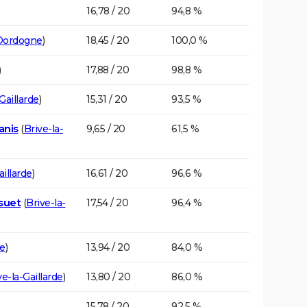
16,78 / 20
94,8 %
Dordogne
)
18,45 / 20
100,0 %
)
17,88 / 20
98,8 %
Gaillarde
)
15,31 / 20
93,5 %
anis
(
Brive-la-
9,65 / 20
61,5 %
aillarde
)
16,61 / 20
96,6 %
suet
(
Brive-la-
17,54 / 20
96,4 %
de
)
13,94 / 20
84,0 %
ve-la-Gaillarde
)
13,80 / 20
86,0 %
15,78 / 20
92,5 %