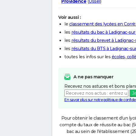
Providence
(
Ussel
)
Voir aussi :
le
classement des lycées en Corrè
les
résultats du bac à Ladignac-su
les
résultats du brevet à Ladignac
les
résultats du BTS à Ladignac-su
toutes les infos sur les
écoles, col
A ne pas manquer
Recevez nos astuces et bons plans
J
En savoir plus sur notre politique de confiden
Pour obtenir le classement d'un lycé
compte du taux de réussite au bac (50
bac au sein de l'établissement (25