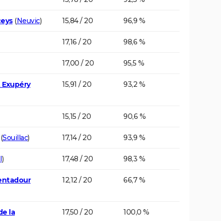
ceys
(
Neuvic
)
15,84 / 20
96,9 %
17,16 / 20
98,6 %
17,00 / 20
95,5 %
t Exupéry
15,91 / 20
93,2 %
15,15 / 20
90,6 %
(
Souillac
)
17,14 / 20
93,9 %
l
)
17,48 / 20
98,3 %
Ventadour
12,12 / 20
66,7 %
e la
17,50 / 20
100,0 %