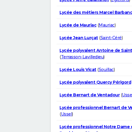
Lycée des métiers Marcel Barban
Lycée de Mauriac
(
Mauriac
)
Lycée Jean Lurçat
(
Saint-Céré
)
Lycée polyvalent Antoine de Sain
(
Terrasson-Lavilledieu
)
Lycée Louis Vicat
(
Souillac
)
Lycée polyvalent Quercy Périgord
Lycée Bernart de Ventadour
(
Usse
Lycée professionnel Bernart de 
(
Ussel
)
Lycée professionnel Notre Dame d