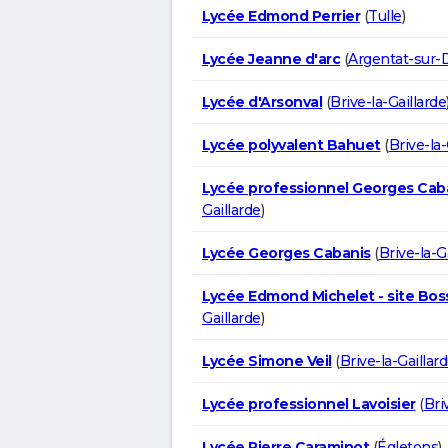
Lycée Edmond Perrier
(
Tulle
)
Lycée Jeanne d'arc
(
Argentat-sur-
Lycée d'Arsonval
(
Brive-la-Gaillarde
Lycée polyvalent Bahuet
(
Brive-la-
Lycée professionnel Georges Cab
Gaillarde
)
Lycée Georges Cabanis
(
Brive-la-G
Lycée Edmond Michelet - site Bos
Gaillarde
)
Lycée Simone Veil
(
Brive-la-Gaillar
Lycée professionnel Lavoisier
(
Bri
Lycée Pierre Caraminot
(
Égletons
)