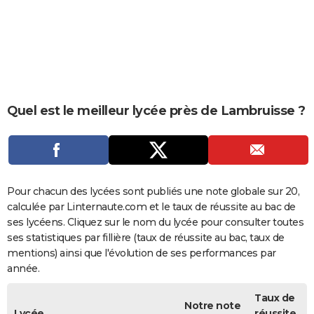
City break
Voyage de noces
Climat
Destinations
Voyage nature
Forum
+
PHOTO
GUIDES D'ACHAT
BONS PLANS
CARTE DE VOEUX
Quel est le meilleur lycée près de Lambruisse ?
Carte Bonne année
Carte Pâques
Carte de Noël
Carte Saint-Valentin
Carte d'anniversaire
DICTIONNAIRE
Biographies
Expressions
Dictionnaire
Citations
Proverbes
PROGRAMME TV
COPAINS D'AVANT
Pour chacun des lycées sont publiés une note globale sur 20,
calculée par Linternaute.com et le taux de réussite au bac de
Se connecter
Collèges
Universités
Service militaire
S'inscrire
Lycées
Primaires
Entreprises
Avis de recherche
AVIS DE DÉCÈS
ses lycéens. Cliquez sur le nom du lycée pour consulter toutes
ses statistiques par fillière (taux de réussite au bac, taux de
FORUM
mentions) ainsi que l'évolution de ses performances par
année.
Lifestyle
Sport
Television
Cinema
Bricolage
Culture
Auto
Voyage
Taux de
Notre note
Lycée
réussite