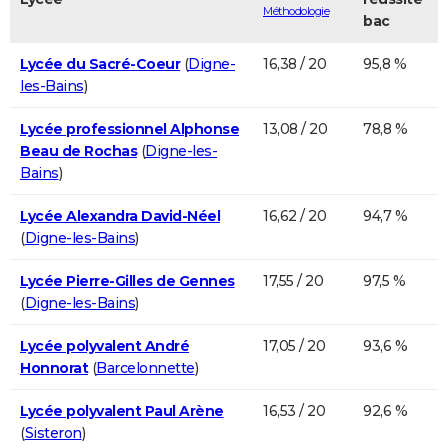
Méthodologie
bac
Lycée du Sacré-Coeur
(
Digne-
16,38 / 20
95,8 %
les-Bains
)
Lycée professionnel Alphonse
13,08 / 20
78,8 %
Beau de Rochas
(
Digne-les-
Bains
)
Lycée Alexandra David-Néel
16,62 / 20
94,7 %
(
Digne-les-Bains
)
Lycée Pierre-Gilles de Gennes
17,55 / 20
97,5 %
(
Digne-les-Bains
)
Lycée polyvalent André
17,05 / 20
93,6 %
Honnorat
(
Barcelonnette
)
Lycée polyvalent Paul Arène
16,53 / 20
92,6 %
(
Sisteron
)