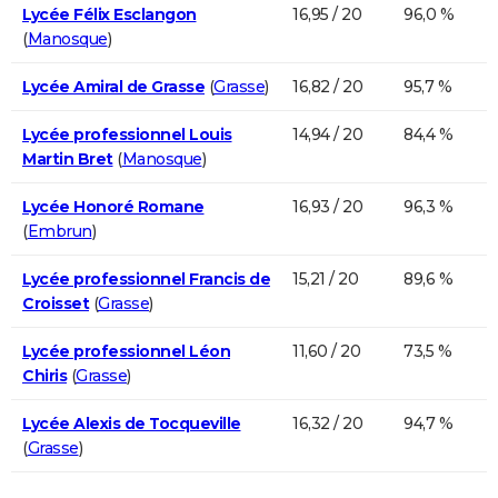
Lycée Félix Esclangon
16,95 / 20
96,0 %
(
Manosque
)
Lycée Amiral de Grasse
(
Grasse
)
16,82 / 20
95,7 %
Lycée professionnel Louis
14,94 / 20
84,4 %
Martin Bret
(
Manosque
)
Lycée Honoré Romane
16,93 / 20
96,3 %
(
Embrun
)
Lycée professionnel Francis de
15,21 / 20
89,6 %
Croisset
(
Grasse
)
Lycée professionnel Léon
11,60 / 20
73,5 %
Chiris
(
Grasse
)
Lycée Alexis de Tocqueville
16,32 / 20
94,7 %
(
Grasse
)