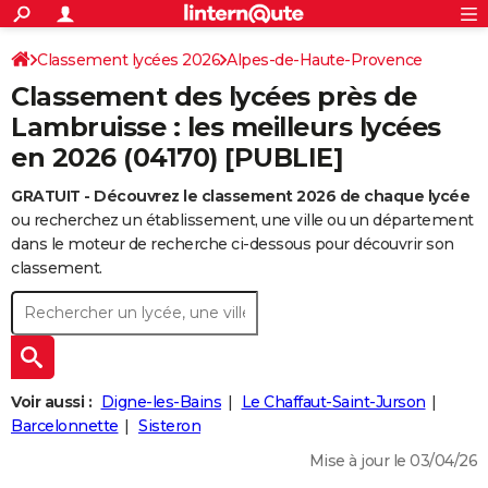
ACTUALITÉS
Connexion
S'inscrire
Classement lycées 2026
Alpes-de-Haute-Provence
Rechercher
Société
Education
Villes
Politique
Faits Divers
Monde
+
SPORT
Classement des lycées près de
Football
Cyclisme
Forum
Coupe du monde 2026
Tennis
Rugby
CULTURE
Lambruisse : les meilleurs lycées
en 2026 (04170) [PUBLIE]
TNT
Cinéma
Musique
Programme TV
Streaming
Sorties cinéma
+
FINANCE
GRATUIT - Découvrez le classement 2026 de chaque lycée
Impôts
Immobilier
Banque
Crédit
Retraite
Epargne
Risques naturels par ville
Assurance
AUTO
ou recherchez un établissement, une ville ou un département
Réserver un essai
Berlines
Forum auto
Essais
Citadines
SUV
+
dans le moteur de recherche ci-dessous pour découvrir son
HIGH-TECH
classement.
Meilleur smartphone
Ordinateurs
Guide high-tech
Mobiles
Internet
Jeux vidéo
+
BRICOLAGE
Aménagement intérieur
Cuisine
Jardinage
+
Forum
Extérieur
Salle de bains
Rangement
WEEK-END
Escapades
Expositions
Week-end nature
Guides de France
Patrimoine
Musées
+
LIFESTYLE
Voir aussi :
Digne-les-Bains
Le Chaffaut-Saint-Jurson
Bien-être
Mode
+
Art de vivre
Loisirs
Modes de vie
Barcelonnette
Sisteron
SANTE
Mise à jour le 03/04/26
Guide de la santé
Médicaments
+
Alimentation
Maladies
Sommeil
VOYAGE