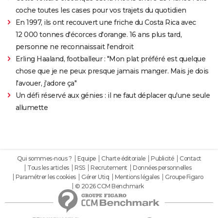
coche toutes les cases pour vos trajets du quotidien
En 1997, ils ont recouvert une friche du Costa Rica avec
12 000 tonnes d'écorces d'orange. 16 ans plus tard,
personne ne reconnaissait l'endroit
Erling Haaland, footballeur : "Mon plat préféré est quelque
chose que je ne peux presque jamais manger. Mais je dois
l'avouer, j'adore ça"
Un défi réservé aux génies : il ne faut déplacer qu'une seule
allumette
Qui sommes-nous ?
Equipe
Charte éditoriale
Publicité
Contact
Tous les articles
RSS
Recrutement
Données personnelles
Paramétrer les cookies
Gérer Utiq
Mentions légales
Groupe Figaro
© 2026 CCM Benchmark