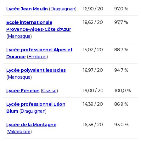
Lycée Jean Moulin
(
Draguignan
)
16,90 / 20
97,0 %
Ecole internationale
18,62 / 20
97,7 %
Provence-Alpes-Côte d'Azur
(
Manosque
)
Lycée professionnel Alpes et
15,02 / 20
88,7 %
Durance
(
Embrun
)
Lycée polyvalent les Iscles
16,97 / 20
94,7 %
(
Manosque
)
Lycée Fénelon
(
Grasse
)
19,00 / 20
100,0 %
Lycée professionnel Léon
14,39 / 20
86,9 %
Blum
(
Draguignan
)
Lycée de la Montagne
16,38 / 20
93,0 %
(
Valdeblore
)