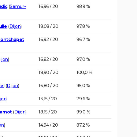
udic
(
Semur-
16,96 / 20
98,9 %
ulle
(
Dijon
)
18,08 / 20
97,8 %
Montchapet
16,92 / 20
96,7 %
ijon
)
16,82 / 20
97,0 %
18,90 / 20
100,0 %
el
(
Dijon
)
16,80 / 20
95,0 %
jon
)
13,15 / 20
79,6 %
Carnot
(
Dijon
)
18,15 / 20
99,0 %
on
)
14,94 / 20
87,2 %