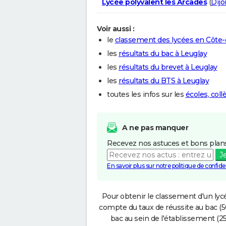
Lycée polyvalent les Arcades
(
Dijo
Voir aussi :
le
classement des lycées en Côte-
les
résultats du bac à Leuglay
les
résultats du brevet à Leuglay
les
résultats du BTS à Leuglay
toutes les infos sur les
écoles, coll
A ne pas manquer
Recevez nos astuces et bons plans
J
En savoir plus sur notre politique de confiden
Pour obtenir le classement d'un lycé
compte du taux de réussite au bac (50
bac au sein de l'établissement (25