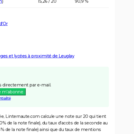
n
)
15,26 / 20
90,9 %
d'Or
èges et lycées à proximité de Leuglay
 directement par e-mail.
e m'abonne
tialité
e, Linternaute.com calcule une note sur 20 qui tient
% de la note finale), du taux d'accès de la seconde au
% de la note finale) ainsi que du taux de mentions