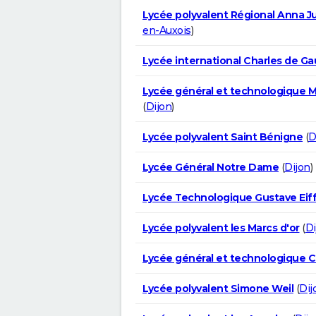
Lycée polyvalent Régional Anna J
en-Auxois
)
Lycée international Charles de Ga
Lycée général et technologique 
(
Dijon
)
Lycée polyvalent Saint Bénigne
(
D
Lycée Général Notre Dame
(
Dijon
)
Lycée Technologique Gustave Eiff
Lycée polyvalent les Marcs d'or
(
Di
Lycée général et technologique 
Lycée polyvalent Simone Weil
(
Dij