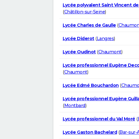
Lycée polyvalent Saint Vincent de
(
Châtillon-sur-Seine
)
Lycée Charles de Gaulle
(
Chaumon
Lycée Diderot
(
Langres
)
Lycée Oudinot
(
Chaumont
)
Lycée professionnel Eugène Dec
(
Chaumont
)
Lycée Edmé Bouchardon
(
Chaumo
Lycée professionnel Eugène Guil
(
Montbard
)
Lycée professionnel du Val Moré
(
Lycée Gaston Bachelard
(
Bar-sur-