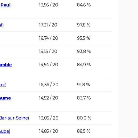
 Paul
13,56 / 20
84,6 %
t
)
17,31 / 20
97,8 %
16,74 / 20
95,5 %
15,13 / 20
93,8 %
omble
14,54 / 20
84,9 %
nt
)
16,36 / 20
91,8 %
laume
14,52 / 20
83,7 %
Bar-sur-Seine
)
13,05 / 20
80,0 %
Aube
)
14,85 / 20
88,5 %