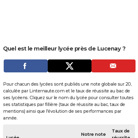
City break
Voyage de noces
Climat
Destinations
Voyage nature
Forum
+
PHOTO
GUIDES D'ACHAT
BONS PLANS
CARTE DE VOEUX
Quel est le meilleur lycée près de Lucenay ?
Carte Bonne année
Carte Pâques
Carte de Noël
Carte Saint-Valentin
Carte d'anniversaire
DICTIONNAIRE
Biographies
Expressions
Dictionnaire
Citations
Proverbes
PROGRAMME TV
COPAINS D'AVANT
Pour chacun des lycées sont publiés une note globale sur 20,
calculée par Linternaute.com et le taux de réussite au bac de
Se connecter
Collèges
Universités
Service militaire
S'inscrire
Lycées
Primaires
Entreprises
Avis de recherche
AVIS DE DÉCÈS
ses lycéens. Cliquez sur le nom du lycée pour consulter toutes
ses statistiques par fillière (taux de réussite au bac, taux de
FORUM
mentions) ainsi que l'évolution de ses performances par
année.
Lifestyle
Sport
Television
Cinema
Bricolage
Culture
Auto
Voyage
Taux de
Notre note
Lycée
réussite