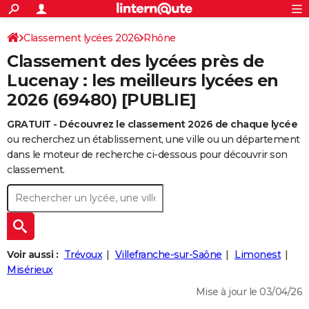
ACTUALITÉS
Connexion
S'inscrire
Classement lycées 2026
Rhône
Rechercher
Société
Education
Villes
Politique
Faits Divers
Monde
+
SPORT
Classement des lycées près de
Football
Cyclisme
Forum
Coupe du monde 2026
Tennis
Rugby
CULTURE
Lucenay : les meilleurs lycées en
2026 (69480) [PUBLIE]
TNT
Cinéma
Musique
Programme TV
Streaming
Sorties cinéma
+
FINANCE
GRATUIT - Découvrez le classement 2026 de chaque lycée
Impôts
Immobilier
Banque
Crédit
Retraite
Epargne
Risques naturels par ville
Assurance
AUTO
ou recherchez un établissement, une ville ou un département
Réserver un essai
Berlines
Forum auto
Essais
Citadines
SUV
+
dans le moteur de recherche ci-dessous pour découvrir son
HIGH-TECH
classement.
Meilleur smartphone
Ordinateurs
Guide high-tech
Mobiles
Internet
Jeux vidéo
+
BRICOLAGE
Aménagement intérieur
Cuisine
Jardinage
+
Forum
Extérieur
Salle de bains
Rangement
WEEK-END
Escapades
Expositions
Week-end nature
Guides de France
Patrimoine
Musées
+
LIFESTYLE
Voir aussi :
Trévoux
Villefranche-sur-Saône
Limonest
Bien-être
Mode
+
Art de vivre
Loisirs
Modes de vie
Misérieux
SANTE
Mise à jour le 03/04/26
Guide de la santé
Médicaments
+
Alimentation
Maladies
Sommeil
VOYAGE