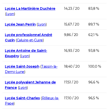
Lycée La Martinière Duchère
14,23 / 20
83,8 %
(
Lyon
)
Lycée Jean Perrin
(
Lyon
)
15,67 / 20
89,7 %
Lycée professionnel André
9,86 / 20
62,1 %
Cuzin
(
Caluire-et-Cuire
)
Lycée Antoine de Saint-
16,93 / 20
93,8 %
Exupéry
(
Lyon
)
Lycée Saint-Joseph
(
Tassin-la-
18,40 / 20
100,0 %
Demi-Lune
)
Lycée polyvalent Jehanne de
17,51 / 20
96,6 %
France
(
Lyon
)
Lycée Saint-Charles
(
Rillieux-la-
17,10 / 20
96,5 %
Pape
)