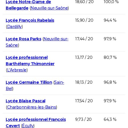
Lycée Notre-Dame de
18,60 / 20
100,0 %
Bellegarde
(
Neuville-sur-Saône
)
Lycée François Rabelais
15,90 / 20
94,4 %
(
Dardilly
)
Lycée Rosa Parks
(
Neuville-sur-
17,44 / 20
97,9 %
Saône
)
Lycée professionnel
13,17 / 20
80,7 %
Barthélemy Thimonnier
(
L'Arbresle
)
Lycée Germaine Tillion
(
Sain-
18,13 / 20
96,8 %
Bel
)
Lycée Blaise Pascal
17,54 / 20
97,9 %
(
Charbonnières-les-Bains
)
Lycée professionnel François
9,73 / 20
64,3 %
Cevert
(
Écully
)