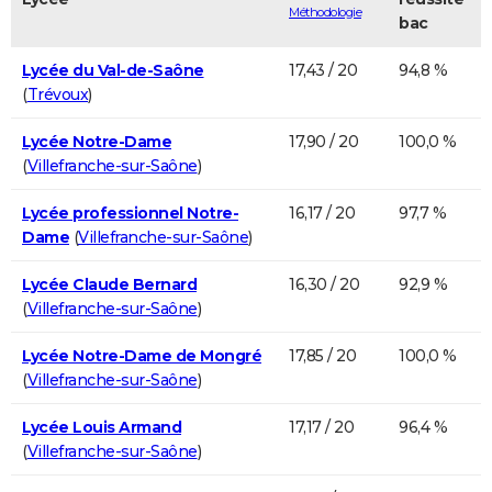
Méthodologie
bac
Lycée du Val-de-Saône
17,43 / 20
94,8 %
(
Trévoux
)
Lycée Notre-Dame
17,90 / 20
100,0 %
(
Villefranche-sur-Saône
)
Lycée professionnel Notre-
16,17 / 20
97,7 %
Dame
(
Villefranche-sur-Saône
)
Lycée Claude Bernard
16,30 / 20
92,9 %
(
Villefranche-sur-Saône
)
Lycée Notre-Dame de Mongré
17,85 / 20
100,0 %
(
Villefranche-sur-Saône
)
Lycée Louis Armand
17,17 / 20
96,4 %
(
Villefranche-sur-Saône
)