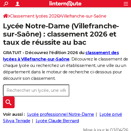
ACTUALITÉS
Connexion
S'inscrire
Classement lycées 2026
Villefranche-sur-Saône
Rechercher
Société
Education
Villes
Politique
Faits Divers
Monde
+
SPORT
Lycée Notre-Dame (Villefranche-
Football
Cyclisme
Forum
Coupe du monde 2026
Tennis
Rugby
CULTURE
sur-Saône) : classement 2026 et
taux de réussite au bac
TNT
Cinéma
Musique
Programme TV
Streaming
Sorties cinéma
+
FINANCE
GRATUIT - Découvrez l'édition 2026 du
classement des
Impôts
Immobilier
Banque
Crédit
Retraite
Epargne
Risques naturels par ville
Assurance
AUTO
lycées à Villefranche-sur-Saône
. Découvrez le classement de
Réserver un essai
Berlines
Forum auto
Essais
Citadines
SUV
+
chaque lycée ou recherchez un établissement, une ville ou un
HIGH-TECH
département dans le moteur de recherche ci-dessous pour
Meilleur smartphone
Ordinateurs
Guide high-tech
Mobiles
Internet
Jeux vidéo
+
découvrir son classement.
BRICOLAGE
Aménagement intérieur
Cuisine
Jardinage
+
Forum
Extérieur
Salle de bains
Rangement
WEEK-END
Escapades
Expositions
Week-end nature
Guides de France
Patrimoine
Musées
+
LIFESTYLE
Bien-être
Mode
+
Art de vivre
Loisirs
Modes de vie
Voir aussi :
Lycée professionnel Notre-Dame
Lycée privé
SANTE
Silvya Terrade
Lycée Claude Bernard
Guide de la santé
Médicaments
+
Alimentation
Maladies
Sommeil
VOYAGE
Mise à jour le 03/04/26