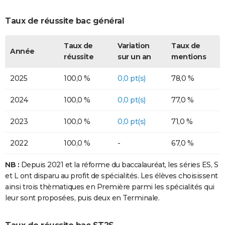
Taux de réussite bac général
Taux de
Variation
Taux de
Année
réussite
sur un an
mentions
2025
100,0 %
0,0 pt(s)
78,0 %
2024
100,0 %
0,0 pt(s)
77,0 %
2023
100,0 %
0,0 pt(s)
71,0 %
2022
100,0 %
-
67,0 %
NB :
Depuis 2021 et la réforme du baccalauréat, les séries ES, S
et L ont disparu au profit de spécialités. Les élèves choisissent
ainsi trois thèmatiques en Première parmi les spécialités qui
leur sont proposées, puis deux en Terminale.