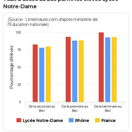
Notre-Dame
(Source : Linternaute.com d'après ministère de
l'Education nationale)
100
Pourcentage d'élèves
75
50
25
0
De la seconde au
De la première au
De la terminale au
Bac
Bac
Bac
Lycée Notre-Dame
Rhône
France