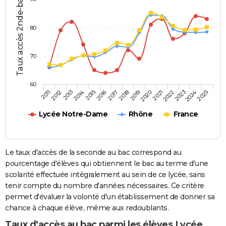
Taux accès 2nde-bac (%)
80
70
60
2013
2016
2019
2022
2025
2011
2014
2017
2020
2023
2012
2015
2018
2021
2024
Lycée Notre-Dame
Rhône
France
Le taux d'accès de la seconde au bac correspond au
pourcentage d'élèves qui obtiennent le bac au terme d'une
scolarité effectuée intégralement au sein de ce lycée, sans
tenir compte du nombre d'années nécessaires. Ce critère
permet d'évaluer la volonté d'un établissement de donner sa
chance à chaque élève, même aux redoublants.
Taux d'accès au bac parmi les élèves Lycée