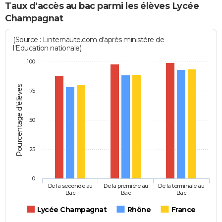
Taux d'accès au bac parmi les élèves Lycée
Champagnat
(Source : Linternaute.com d'après ministère de
l'Education nationale)
100
Pourcentage d'élèves
75
50
25
0
De la seconde au
De la première au
De la terminale au
Bac
Bac
Bac
Lycée Champagnat
Rhône
France