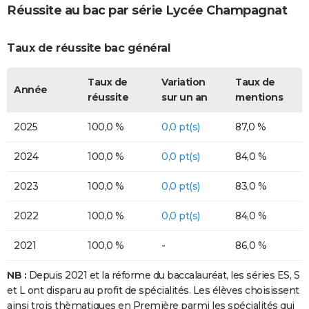
Réussite au bac par série Lycée Champagnat
Taux de réussite bac général
Taux de
Variation
Taux de
Année
réussite
sur un an
mentions
2025
100,0 %
0,0 pt(s)
87,0 %
2024
100,0 %
0,0 pt(s)
84,0 %
2023
100,0 %
0,0 pt(s)
83,0 %
2022
100,0 %
0,0 pt(s)
84,0 %
2021
100,0 %
-
86,0 %
NB :
Depuis 2021 et la réforme du baccalauréat, les séries ES, S
et L ont disparu au profit de spécialités. Les élèves choisissent
ainsi trois thèmatiques en Première parmi les spécialités qui