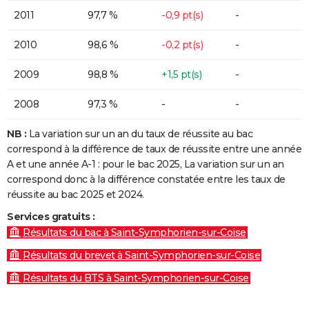
2011
97,7 %
-0,9 pt(s)
-
2010
98,6 %
-0,2 pt(s)
-
2009
98,8 %
+1,5 pt(s)
-
2008
97,3 %
-
-
NB :
La variation sur un an du taux de réussite au bac
correspond à la différence de taux de réussite entre une année
A et une année A-1 : pour le bac 2025, La variation sur un an
correspond donc à la différence constatée entre les taux de
réussite au bac 2025 et 2024.
Services gratuits :
Résultats du bac à Saint-Symphorien-sur-Coise
Résultats du brevet à Saint-Symphorien-sur-Coise
Résultats du BTS à Saint-Symphorien-sur-Coise