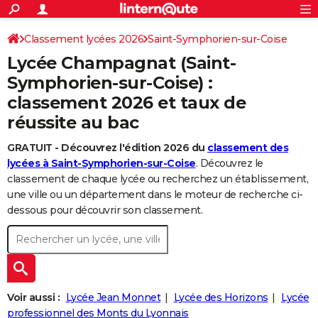
ACTUALITÉS
Connexion
S'inscrire
Classement lycées 2026
Saint-Symphorien-sur-Coise
Rechercher
Société
Education
Villes
Politique
Faits Divers
Monde
+
SPORT
Lycée Champagnat (Saint-
Football
Cyclisme
Forum
Coupe du monde 2026
Tennis
Rugby
CULTURE
Symphorien-sur-Coise) :
classement 2026 et taux de
TNT
Cinéma
Musique
Programme TV
Streaming
Sorties cinéma
+
FINANCE
réussite au bac
Impôts
Immobilier
Banque
Crédit
Retraite
Epargne
Risques naturels par ville
Assurance
AUTO
GRATUIT - Découvrez l'édition 2026 du
classement des
Réserver un essai
Berlines
Forum auto
Essais
Citadines
SUV
+
HIGH-TECH
lycées à Saint-Symphorien-sur-Coise
. Découvrez le
classement de chaque lycée ou recherchez un établissement,
Meilleur smartphone
Ordinateurs
Guide high-tech
Mobiles
Internet
Jeux vidéo
+
BRICOLAGE
une ville ou un département dans le moteur de recherche ci-
dessous pour découvrir son classement.
Aménagement intérieur
Cuisine
Jardinage
+
Forum
Extérieur
Salle de bains
Rangement
WEEK-END
Escapades
Expositions
Week-end nature
Guides de France
Patrimoine
Musées
+
LIFESTYLE
Bien-être
Mode
+
Art de vivre
Loisirs
Modes de vie
SANTE
Voir aussi :
Lycée Jean Monnet
Lycée des Horizons
Lycée
Guide de la santé
Médicaments
+
Alimentation
Maladies
Sommeil
VOYAGE
professionnel des Monts du Lyonnais