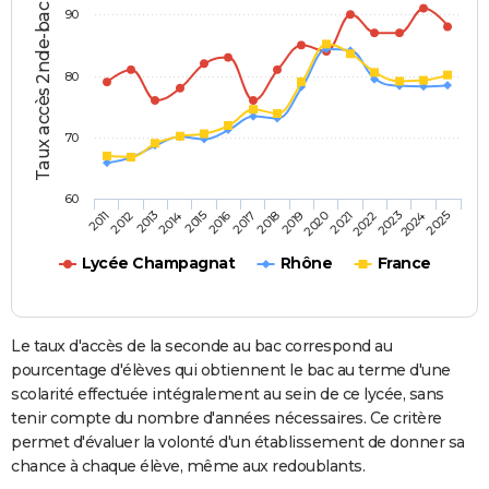
Taux accès 2nde-bac (%)
90
80
70
60
2013
2016
2019
2022
2025
2011
2014
2017
2020
2023
2012
2015
2018
2021
2024
Lycée Champagnat
Rhône
France
Le taux d'accès de la seconde au bac correspond au
pourcentage d'élèves qui obtiennent le bac au terme d'une
scolarité effectuée intégralement au sein de ce lycée, sans
tenir compte du nombre d'années nécessaires. Ce critère
permet d'évaluer la volonté d'un établissement de donner sa
chance à chaque élève, même aux redoublants.