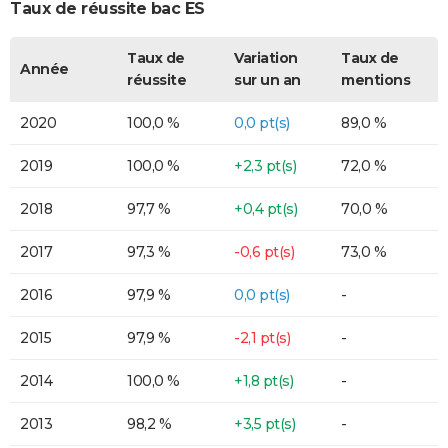
Taux de réussite bac ES
Taux de
Variation
Taux de
Année
réussite
sur un an
mentions
2020
100,0 %
0,0 pt(s)
89,0 %
2019
100,0 %
+2,3 pt(s)
72,0 %
2018
97,7 %
+0,4 pt(s)
70,0 %
2017
97,3 %
-0,6 pt(s)
73,0 %
2016
97,9 %
0,0 pt(s)
-
2015
97,9 %
-2,1 pt(s)
-
2014
100,0 %
+1,8 pt(s)
-
2013
98,2 %
+3,5 pt(s)
-