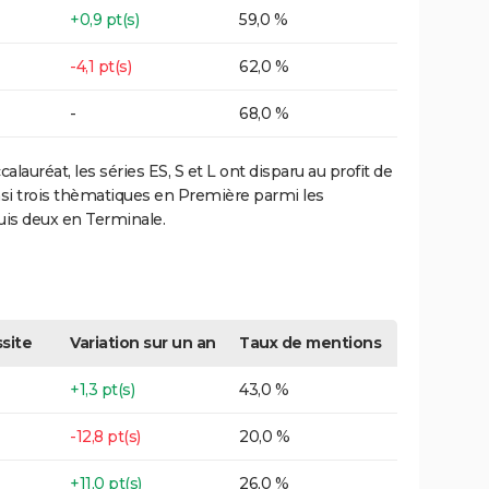
+0,9 pt(s)
59,0 %
-4,1 pt(s)
62,0 %
-
68,0 %
lauréat, les séries ES, S et L ont disparu au profit de
insi trois thèmatiques en Première parmi les
puis deux en Terminale.
site
Variation sur un an
Taux de mentions
+1,3 pt(s)
43,0 %
-12,8 pt(s)
20,0 %
+11,0 pt(s)
26,0 %