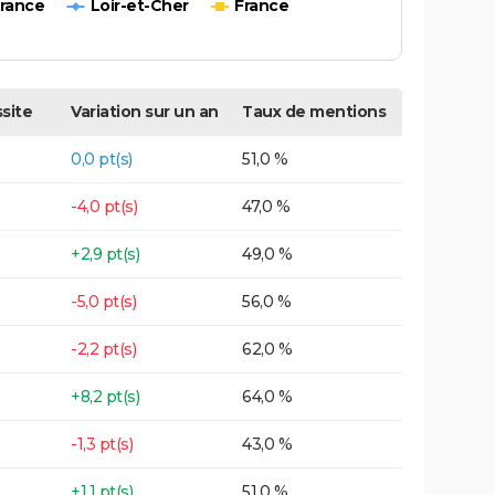
France
Loir-et-Cher
France
site
Variation sur un an
Taux de mentions
0,0 pt(s)
51,0 %
-4,0 pt(s)
47,0 %
+2,9 pt(s)
49,0 %
-5,0 pt(s)
56,0 %
-2,2 pt(s)
62,0 %
+8,2 pt(s)
64,0 %
-1,3 pt(s)
43,0 %
+1,1 pt(s)
51,0 %