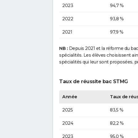
2023
94,7 %
2022
93,8 %
2021
97,9 %
NB :
Depuis 2021 et la réforme du bacca
spécialités. Les élèves choisissent a
spécialités qui leur sont proposées, 
Taux de réussite bac STMG
Année
Taux de réus
2025
83,5 %
2024
82,2 %
2023
95,0 %