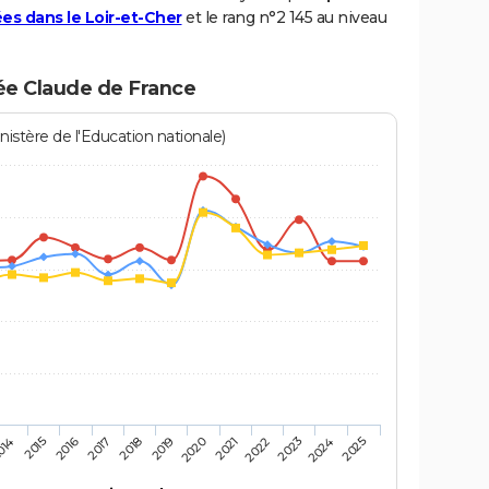
es dans le Loir-et-Cher
et le rang n°2 145 au niveau
ée Claude de France
istère de l'Education nationale)
2016
2025
2020
2015
2024
2019
014
2023
2018
2022
2017
2021