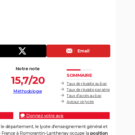
Email
Notre note
SOMMAIRE
15,7/20
Taux de réussite au bac
Taux de réussite par série
Méthodologie
Taux d'accès au bac
Avis sur ce lycée
Donnez votre avis
 le département, le lycée d'enseignement général et
e France à Romorantin-Lanthenay occupe la
position