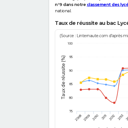
n°9 dans notre
classement des lycé
national.
Taux de réussite au bac Lyc
(Source : Linternaute.com d'après min
100
95
Taux de réussite (%)
90
85
80
75
2011
2010
2
2009
2013
2008
2012