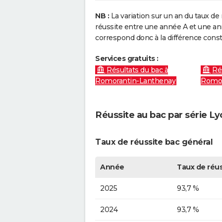
NB :
La variation sur un an du taux de 
réussite entre une année A et une anné
correspond donc à la différence const
Services gratuits :
Résultats du bac à
Ré
Romorantin-Lanthenay
Romor
Réussite au bac par série L
Taux de réussite bac général
Année
Taux de réus
2025
93,7 %
2024
93,7 %