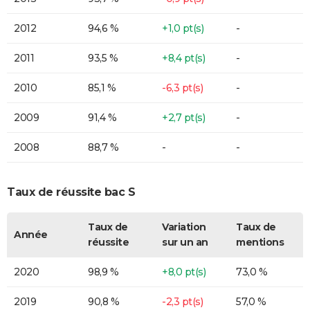
2012
94,6 %
+1,0 pt(s)
-
2011
93,5 %
+8,4 pt(s)
-
2010
85,1 %
-6,3 pt(s)
-
2009
91,4 %
+2,7 pt(s)
-
2008
88,7 %
-
-
Taux de réussite bac S
Taux de
Variation
Taux de
Année
réussite
sur un an
mentions
2020
98,9 %
+8,0 pt(s)
73,0 %
2019
90,8 %
-2,3 pt(s)
57,0 %