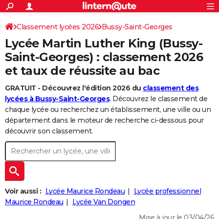
ACTUALITÉS
Connexion
S'inscrire
Classement lycées 2026
Bussy-Saint-Georges
Rechercher
Société
Education
Villes
Politique
Faits Divers
Monde
+
SPORT
Lycée Martin Luther King (Bussy-
Football
Cyclisme
Forum
Coupe du monde 2026
Tennis
Rugby
CULTURE
Saint-Georges) : classement 2026
et taux de réussite au bac
TNT
Cinéma
Musique
Programme TV
Streaming
Sorties cinéma
+
FINANCE
GRATUIT - Découvrez l'édition 2026 du
classement des
Impôts
Immobilier
Banque
Crédit
Retraite
Epargne
Risques naturels par ville
Assurance
AUTO
lycées à Bussy-Saint-Georges
. Découvrez le classement de
Réserver un essai
Berlines
Forum auto
Essais
Citadines
SUV
+
chaque lycée ou recherchez un établissement, une ville ou un
HIGH-TECH
département dans le moteur de recherche ci-dessous pour
Meilleur smartphone
Ordinateurs
Guide high-tech
Mobiles
Internet
Jeux vidéo
+
découvrir son classement.
BRICOLAGE
Aménagement intérieur
Cuisine
Jardinage
+
Forum
Extérieur
Salle de bains
Rangement
WEEK-END
Escapades
Expositions
Week-end nature
Guides de France
Patrimoine
Musées
+
LIFESTYLE
Bien-être
Mode
+
Art de vivre
Loisirs
Modes de vie
Voir aussi :
Lycée Maurice Rondeau
Lycée professionnel
SANTE
Maurice Rondeau
Lycée Van Dongen
Guide de la santé
Médicaments
+
Alimentation
Maladies
Sommeil
VOYAGE
Mise à jour le 03/04/26