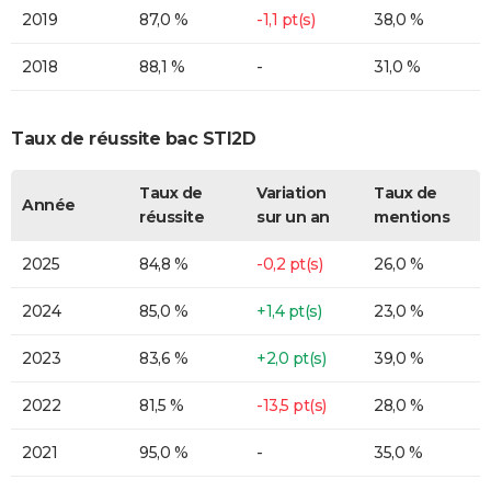
2019
87,0 %
-1,1 pt(s)
38,0 %
2018
88,1 %
-
31,0 %
Taux de réussite bac STI2D
Taux de
Variation
Taux de
Année
réussite
sur un an
mentions
2025
84,8 %
-0,2 pt(s)
26,0 %
2024
85,0 %
+1,4 pt(s)
23,0 %
2023
83,6 %
+2,0 pt(s)
39,0 %
2022
81,5 %
-13,5 pt(s)
28,0 %
2021
95,0 %
-
35,0 %