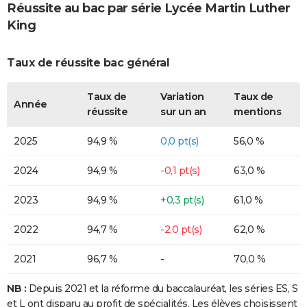
Réussite au bac par série Lycée Martin Luther
King
Taux de réussite bac général
Taux de
Variation
Taux de
Année
réussite
sur un an
mentions
2025
94,9 %
0,0 pt(s)
56,0 %
2024
94,9 %
-0,1 pt(s)
63,0 %
2023
94,9 %
+0,3 pt(s)
61,0 %
2022
94,7 %
-2,0 pt(s)
62,0 %
2021
96,7 %
-
70,0 %
NB :
Depuis 2021 et la réforme du baccalauréat, les séries ES, S
et L ont disparu au profit de spécialités. Les élèves choisissent