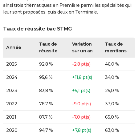
ainsi trois thèmatiques en Première parmi les spécialités qui
leur sont proposées, puis deux en Terminale.
Taux de réussite bac STMG
Taux de
Variation
Taux de
Année
réussite
sur un an
mentions
2025
92,8 %
-2,8 pt(s)
46,0 %
2024
95,6 %
+11,8 pt(s)
34,0 %
2023
83,8 %
+5,1 pt(s)
25,0 %
2022
78,7 %
-9,0 pt(s)
33,0 %
2021
87,7 %
-7,0 pt(s)
65,0 %
2020
94,7 %
+7,8 pt(s)
63,0 %