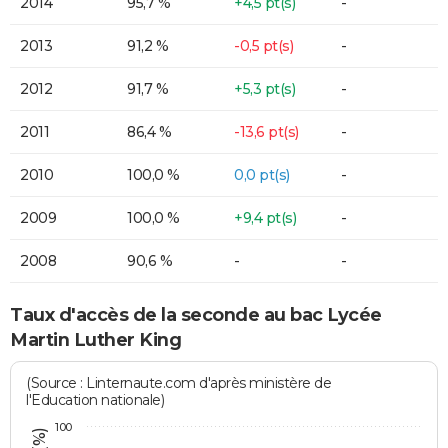
2014
95,7 %
+4,5 pt(s)
-
2013
91,2 %
-0,5 pt(s)
-
2012
91,7 %
+5,3 pt(s)
-
2011
86,4 %
-13,6 pt(s)
-
2010
100,0 %
0,0 pt(s)
-
2009
100,0 %
+9,4 pt(s)
-
2008
90,6 %
-
-
Taux d'accès de la seconde au bac Lycée
Martin Luther King
(Source : Linternaute.com d'après ministère de
l'Education nationale)
100