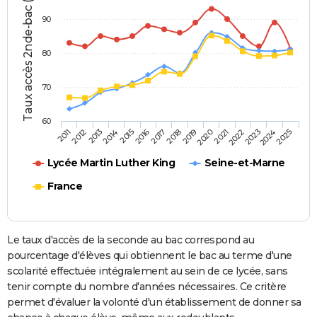
Taux accès 2nde-bac (%)
90
80
70
60
2013
2016
2019
2022
2025
2011
2014
2017
2020
2023
2012
2015
2018
2021
2024
Lycée Martin Luther King
Seine-et-Marne
France
Le taux d'accès de la seconde au bac correspond au
pourcentage d'élèves qui obtiennent le bac au terme d'une
scolarité effectuée intégralement au sein de ce lycée, sans
tenir compte du nombre d'années nécessaires. Ce critère
permet d'évaluer la volonté d'un établissement de donner sa