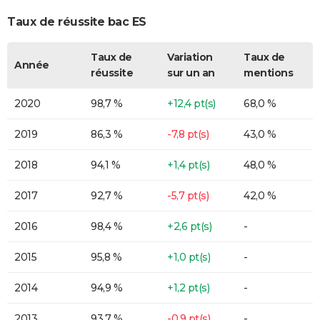
Taux de réussite bac ES
Taux de
Variation
Taux de
Année
réussite
sur un an
mentions
2020
98,7 %
+12,4 pt(s)
68,0 %
2019
86,3 %
-7,8 pt(s)
43,0 %
2018
94,1 %
+1,4 pt(s)
48,0 %
2017
92,7 %
-5,7 pt(s)
42,0 %
2016
98,4 %
+2,6 pt(s)
-
2015
95,8 %
+1,0 pt(s)
-
2014
94,9 %
+1,2 pt(s)
-
2013
93,7 %
-0,9 pt(s)
-