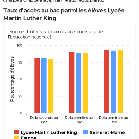
chance à chaque élève, même aux redoublants.
Taux d'accès au bac parmi les élèves Lycée
Martin Luther King
(Source : Linternaute.com d'après ministère de
l'Education nationale)
100
Pourcentage d'élèves
75
50
25
0
De la seconde au
De la première au
De la terminale au
Bac
Bac
Bac
Lycée Martin Luther King
Seine-et-Marne
France