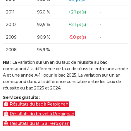
2011
95,0 %
+2,1 pt(s)
-
2010
92,9 %
+2,1 pt(s)
-
2009
90,9 %
-5,0 pt(s)
-
2008
95,9 %
-
-
NB :
La variation sur un an du taux de réussite au bac
correspond à la différence de taux de réussite entre une année
A et une année A-1 : pour le bac 2025, La variation sur un an
correspond donc à la différence constatée entre les taux de
réussite au bac 2025 et 2024.
Services gratuits :
Résultats du bac à Perpignan
Résultats du brevet à Perpignan
Résultats du BTS à Perpignan