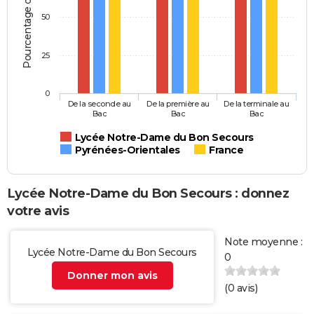
Pourcentage d'élèves
50
25
0
De la seconde au
De la première au
De la terminale au
Bac
Bac
Bac
Lycée Notre-Dame du Bon Secours
Pyrénées-Orientales
France
Lycée Notre-Dame du Bon Secours : donnez
votre avis
Note moyenne :
Lycée Notre-Dame du Bon Secours
0
Donner mon avis
(
0
avis)