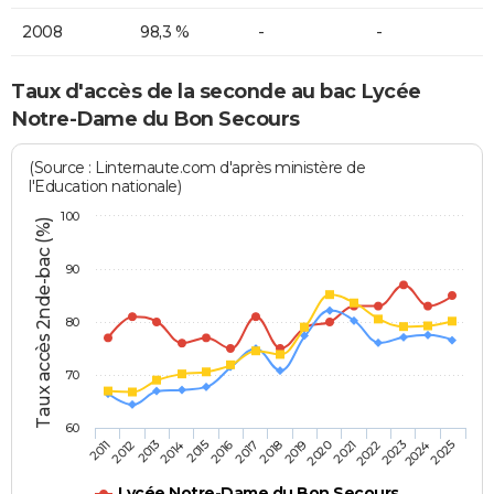
2008
98,3 %
-
-
Taux d'accès de la seconde au bac Lycée
Notre-Dame du Bon Secours
(Source : Linternaute.com d'après ministère de
l'Education nationale)
100
Taux accès 2nde-bac (%)
90
80
70
60
2013
2016
2019
2022
2025
2011
2014
2017
2020
2023
2012
2015
2018
2021
2024
Lycée Notre-Dame du Bon Secours