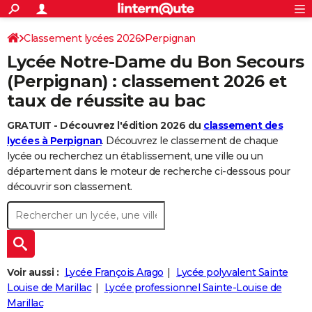
ACTUALITÉS
Connexion
S'inscrire
Classement lycées 2026
Perpignan
Rechercher
Société
Education
Villes
Politique
Faits Divers
Monde
+
SPORT
Lycée Notre-Dame du Bon Secours
Football
Cyclisme
Forum
Coupe du monde 2026
Tennis
Rugby
CULTURE
(Perpignan) : classement 2026 et
taux de réussite au bac
TNT
Cinéma
Musique
Programme TV
Streaming
Sorties cinéma
+
FINANCE
GRATUIT - Découvrez l'édition 2026 du
classement des
Impôts
Immobilier
Banque
Crédit
Retraite
Epargne
Risques naturels par ville
Assurance
AUTO
lycées à Perpignan
. Découvrez le classement de chaque
Réserver un essai
Berlines
Forum auto
Essais
Citadines
SUV
+
lycée ou recherchez un établissement, une ville ou un
HIGH-TECH
département dans le moteur de recherche ci-dessous pour
Meilleur smartphone
Ordinateurs
Guide high-tech
Mobiles
Internet
Jeux vidéo
+
découvrir son classement.
BRICOLAGE
Aménagement intérieur
Cuisine
Jardinage
+
Forum
Extérieur
Salle de bains
Rangement
WEEK-END
Escapades
Expositions
Week-end nature
Guides de France
Patrimoine
Musées
+
LIFESTYLE
Bien-être
Mode
+
Art de vivre
Loisirs
Modes de vie
Voir aussi :
Lycée François Arago
Lycée polyvalent Sainte
SANTE
Louise de Marillac
Lycée professionnel Sainte-Louise de
Guide de la santé
Médicaments
+
Alimentation
Maladies
Sommeil
VOYAGE
Marillac