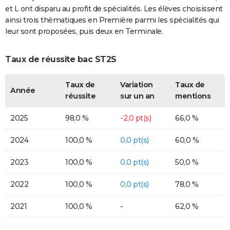
et L ont disparu au profit de spécialités. Les élèves choisissent
ainsi trois thèmatiques en Première parmi les spécialités qui
leur sont proposées, puis deux en Terminale.
Taux de réussite bac ST2S
Taux de
Variation
Taux de
Année
réussite
sur un an
mentions
2025
98,0 %
-2,0 pt(s)
66,0 %
2024
100,0 %
0,0 pt(s)
60,0 %
2023
100,0 %
0,0 pt(s)
50,0 %
2022
100,0 %
0,0 pt(s)
78,0 %
2021
100,0 %
-
62,0 %