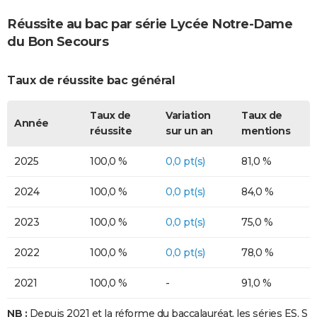
Réussite au bac par série Lycée Notre-Dame
du Bon Secours
Taux de réussite bac général
Taux de
Variation
Taux de
Année
réussite
sur un an
mentions
2025
100,0 %
0,0 pt(s)
81,0 %
2024
100,0 %
0,0 pt(s)
84,0 %
2023
100,0 %
0,0 pt(s)
75,0 %
2022
100,0 %
0,0 pt(s)
78,0 %
2021
100,0 %
-
91,0 %
NB :
Depuis 2021 et la réforme du baccalauréat, les séries ES, S