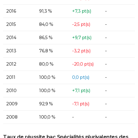
2016
91,3 %
+7,3 pt(s)
-
2015
84,0 %
-2,5 pt(s)
-
2014
86,5 %
+9,7 pt(s)
-
2013
76,8 %
-3,2 pt(s)
-
2012
80,0 %
-20,0 pt(s)
-
2011
100,0 %
0,0 pt(s)
-
2010
100,0 %
+7,1 pt(s)
-
2009
92,9 %
-7,1 pt(s)
-
2008
100,0 %
-
-
Taux de réussite bac Spécialités plurivalentes des