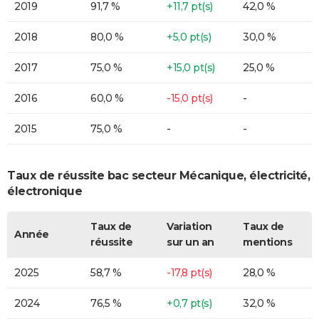
2019
91,7 %
+11,7 pt(s)
42,0 %
2018
80,0 %
+5,0 pt(s)
30,0 %
2017
75,0 %
+15,0 pt(s)
25,0 %
2016
60,0 %
-15,0 pt(s)
-
2015
75,0 %
-
-
Taux de réussite bac secteur Mécanique, électricité,
électronique
Taux de
Variation
Taux de
Année
réussite
sur un an
mentions
2025
58,7 %
-17,8 pt(s)
28,0 %
2024
76,5 %
+0,7 pt(s)
32,0 %