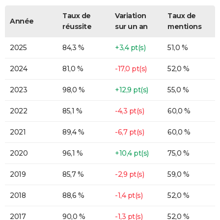
Taux de
Variation
Taux de
Année
réussite
sur un an
mentions
2025
84,3 %
+3,4 pt(s)
51,0 %
2024
81,0 %
-17,0 pt(s)
52,0 %
2023
98,0 %
+12,9 pt(s)
55,0 %
2022
85,1 %
-4,3 pt(s)
60,0 %
2021
89,4 %
-6,7 pt(s)
60,0 %
2020
96,1 %
+10,4 pt(s)
75,0 %
2019
85,7 %
-2,9 pt(s)
59,0 %
2018
88,6 %
-1,4 pt(s)
52,0 %
2017
90,0 %
-1,3 pt(s)
52,0 %