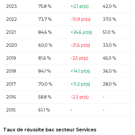
2023
75,8 %
+2,1 pt(s)
42,0 %
2022
73,7 %
-10,9 pt(s)
37,0 %
2021
84,6 %
+24,6 pt(s)
51,0 %
2020
60,0 %
-21,6 pt(s)
33,0 %
2019
81,6 %
-2,5 pt(s)
45,0 %
2018
84,1 %
+14,1 pt(s)
36,0 %
2017
70,0 %
+11,2 pt(s)
28,0 %
2016
58,8 %
-2,3 pt(s)
-
2015
61,1 %
-
-
Taux de réussite bac secteur Services