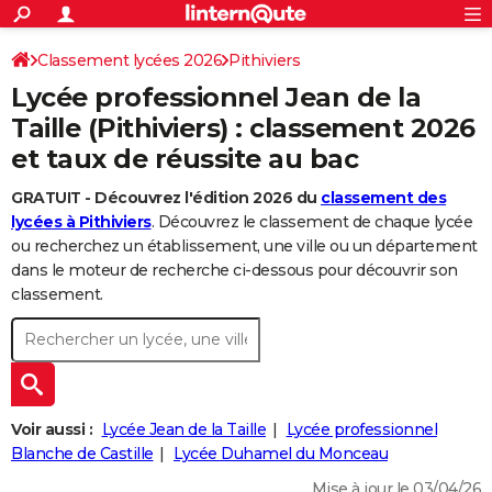
ACTUALITÉS
Connexion
S'inscrire
Classement lycées 2026
Pithiviers
Rechercher
Société
Education
Villes
Politique
Faits Divers
Monde
+
SPORT
Lycée professionnel Jean de la
Football
Cyclisme
Forum
Coupe du monde 2026
Tennis
Rugby
CULTURE
Taille (Pithiviers) : classement 2026
et taux de réussite au bac
TNT
Cinéma
Musique
Programme TV
Streaming
Sorties cinéma
+
FINANCE
GRATUIT - Découvrez l'édition 2026 du
classement des
Impôts
Immobilier
Banque
Crédit
Retraite
Epargne
Risques naturels par ville
Assurance
AUTO
lycées à Pithiviers
. Découvrez le classement de chaque lycée
Réserver un essai
Berlines
Forum auto
Essais
Citadines
SUV
+
ou recherchez un établissement, une ville ou un département
HIGH-TECH
dans le moteur de recherche ci-dessous pour découvrir son
Meilleur smartphone
Ordinateurs
Guide high-tech
Mobiles
Internet
Jeux vidéo
+
classement.
BRICOLAGE
Aménagement intérieur
Cuisine
Jardinage
+
Forum
Extérieur
Salle de bains
Rangement
WEEK-END
Escapades
Expositions
Week-end nature
Guides de France
Patrimoine
Musées
+
LIFESTYLE
Bien-être
Mode
+
Art de vivre
Loisirs
Modes de vie
Voir aussi :
Lycée Jean de la Taille
Lycée professionnel
SANTE
Blanche de Castille
Lycée Duhamel du Monceau
Guide de la santé
Médicaments
+
Alimentation
Maladies
Sommeil
VOYAGE
Mise à jour le 03/04/26