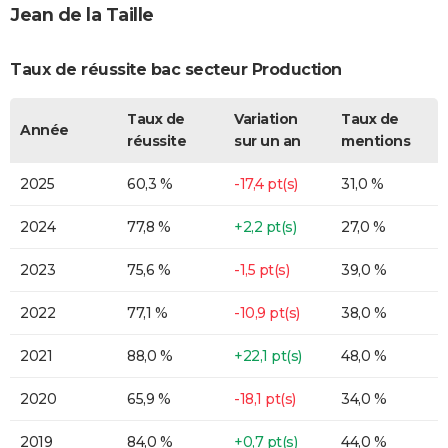
Jean de la Taille
Taux de réussite bac secteur Production
Taux de
Variation
Taux de
Année
réussite
sur un an
mentions
2025
60,3 %
-17,4 pt(s)
31,0 %
2024
77,8 %
+2,2 pt(s)
27,0 %
2023
75,6 %
-1,5 pt(s)
39,0 %
2022
77,1 %
-10,9 pt(s)
38,0 %
2021
88,0 %
+22,1 pt(s)
48,0 %
2020
65,9 %
-18,1 pt(s)
34,0 %
2019
84,0 %
+0,7 pt(s)
44,0 %