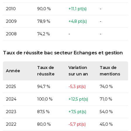
2010
90,0 %
+11,1 pt(s)
-
2009
78,9 %
+4,8 pt(s)
-
2008
74,2 %
-
-
Taux de réussite bac secteur Echanges et gestion
Taux de
Variation
Taux de
Année
réussite
sur un an
mentions
2025
94,7 %
-5,3 pt(s)
74,0 %
2024
100,0 %
+12,5 pt(s)
71,0 %
2023
87,5 %
+7,5 pt(s)
54,0 %
2022
80,0 %
-5,7 pt(s)
45,0 %