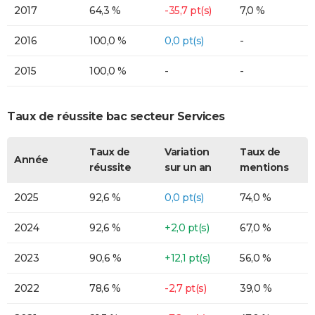
2017
64,3 %
-35,7 pt(s)
7,0 %
2016
100,0 %
0,0 pt(s)
-
2015
100,0 %
-
-
Taux de réussite bac secteur Services
Taux de
Variation
Taux de
Année
réussite
sur un an
mentions
2025
92,6 %
0,0 pt(s)
74,0 %
2024
92,6 %
+2,0 pt(s)
67,0 %
2023
90,6 %
+12,1 pt(s)
56,0 %
2022
78,6 %
-2,7 pt(s)
39,0 %