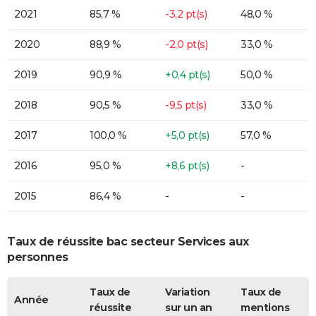
2021
85,7 %
-3,2 pt(s)
48,0 %
2020
88,9 %
-2,0 pt(s)
33,0 %
2019
90,9 %
+0,4 pt(s)
50,0 %
2018
90,5 %
-9,5 pt(s)
33,0 %
2017
100,0 %
+5,0 pt(s)
57,0 %
2016
95,0 %
+8,6 pt(s)
-
2015
86,4 %
-
-
Taux de réussite bac secteur Services aux
personnes
Taux de
Variation
Taux de
Année
réussite
sur un an
mentions