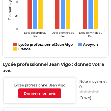
Pourcentage d'élèves
50
25
0
De la seconde au
De la première au
De la terminale au
Bac
Bac
Bac
Lycée professionnel Jean Vigo
Aveyron
France
Lycée professionnel Jean Vigo : donnez votre
avis
Note moyenne :
Lycée professionnel Jean Vigo
0
Donner mon avis
(
0
avis)