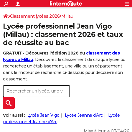
ACTUALITÉS
Connexion
S'inscrire
Classement lycées 2026
Millau
Rechercher
Société
Education
Villes
Politique
Faits Divers
Monde
+
SPORT
Lycée professionnel Jean Vigo
Football
Cyclisme
Forum
Coupe du monde 2026
Tennis
Rugby
CULTURE
(Millau) : classement 2026 et taux
de réussite au bac
TNT
Cinéma
Musique
Programme TV
Streaming
Sorties cinéma
+
FINANCE
GRATUIT - Découvrez l'édition 2026 du
classement des
Impôts
Immobilier
Banque
Crédit
Retraite
Epargne
Risques naturels par ville
Assurance
AUTO
lycées à Millau
. Découvrez le classement de chaque lycée ou
Réserver un essai
Berlines
Forum auto
Essais
Citadines
SUV
+
recherchez un établissement, une ville ou un département
HIGH-TECH
dans le moteur de recherche ci-dessous pour découvrir son
Meilleur smartphone
Ordinateurs
Guide high-tech
Mobiles
Internet
Jeux vidéo
+
classement.
BRICOLAGE
Aménagement intérieur
Cuisine
Jardinage
+
Forum
Extérieur
Salle de bains
Rangement
WEEK-END
Escapades
Expositions
Week-end nature
Guides de France
Patrimoine
Musées
+
LIFESTYLE
Bien-être
Mode
+
Art de vivre
Loisirs
Modes de vie
Voir aussi :
Lycée Jean Vigo
Lycée Jeanne d'Arc
Lycée
SANTE
professionnel Jeanne d'Arc
Guide de la santé
Médicaments
+
Alimentation
Maladies
Sommeil
VOYAGE
Mise à jour le 03/04/26