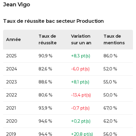
Jean Vigo
Taux de réussite bac secteur Production
Taux de
Variation
Taux de
Année
réussite
sur un an
mentions
2025
90,9 %
+8,3 pt(s)
86,0 %
2024
82,6 %
-6,0 pt(s)
52,0 %
2023
88,6 %
+8,1 pt(s)
55,0 %
2022
80,6 %
-13,4 pt(s)
50,0 %
2021
93,9 %
-0,7 pt(s)
67,0 %
2020
94,6 %
+0,2 pt(s)
62,0 %
2019
94,4 %
+20,8 pt(s)
56,0 %