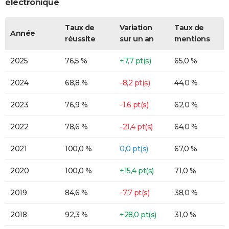
électronique
Taux de
Variation
Taux de
Année
réussite
sur un an
mentions
2025
76,5 %
+7,7 pt(s)
65,0 %
2024
68,8 %
-8,2 pt(s)
44,0 %
2023
76,9 %
-1,6 pt(s)
62,0 %
2022
78,6 %
-21,4 pt(s)
64,0 %
2021
100,0 %
0,0 pt(s)
67,0 %
2020
100,0 %
+15,4 pt(s)
71,0 %
2019
84,6 %
-7,7 pt(s)
38,0 %
2018
92,3 %
+28,0 pt(s)
31,0 %