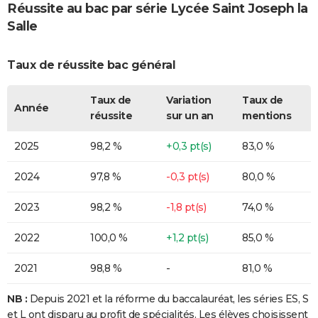
Réussite au bac par série Lycée Saint Joseph la
Salle
Taux de réussite bac général
Taux de
Variation
Taux de
Année
réussite
sur un an
mentions
2025
98,2 %
+0,3 pt(s)
83,0 %
2024
97,8 %
-0,3 pt(s)
80,0 %
2023
98,2 %
-1,8 pt(s)
74,0 %
2022
100,0 %
+1,2 pt(s)
85,0 %
2021
98,8 %
-
81,0 %
NB :
Depuis 2021 et la réforme du baccalauréat, les séries ES, S
et L ont disparu au profit de spécialités. Les élèves choisissent