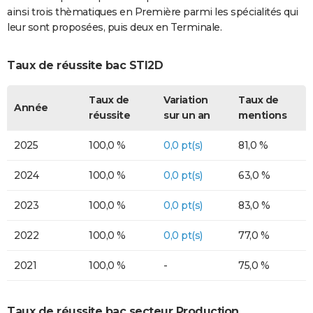
ainsi trois thèmatiques en Première parmi les spécialités qui
leur sont proposées, puis deux en Terminale.
Taux de réussite bac STI2D
Taux de
Variation
Taux de
Année
réussite
sur un an
mentions
2025
100,0 %
0,0 pt(s)
81,0 %
2024
100,0 %
0,0 pt(s)
63,0 %
2023
100,0 %
0,0 pt(s)
83,0 %
2022
100,0 %
0,0 pt(s)
77,0 %
2021
100,0 %
-
75,0 %
Taux de réussite bac secteur Production