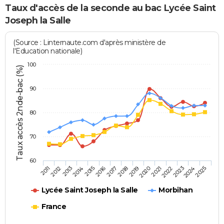
Taux d'accès de la seconde au bac Lycée Saint
Joseph la Salle
(Source : Linternaute.com d'après ministère de
l'Education nationale)
100
Taux accès 2nde-bac (%)
90
80
70
60
2013
2016
2019
2022
2025
2011
2014
2017
2020
2023
2012
2015
2018
2021
2024
Lycée Saint Joseph la Salle
Morbihan
France