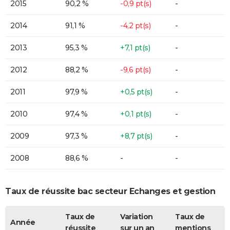
2015
90,2 %
-0,9 pt(s)
-
2014
91,1 %
-4,2 pt(s)
-
2013
95,3 %
+7,1 pt(s)
-
2012
88,2 %
-9,6 pt(s)
-
2011
97,9 %
+0,5 pt(s)
-
2010
97,4 %
+0,1 pt(s)
-
2009
97,3 %
+8,7 pt(s)
-
2008
88,6 %
-
-
Taux de réussite bac secteur Echanges et gestion
Taux de
Variation
Taux de
Année
réussite
sur un an
mentions