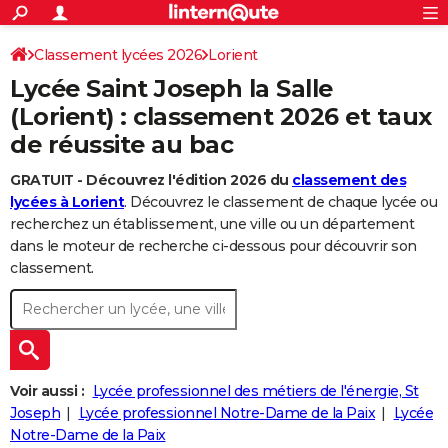
ACTUALITÉS
Connexion
S'inscrire
Classement lycées 2026
Lorient
Rechercher
Société
Education
Villes
Politique
Faits Divers
Monde
+
SPORT
Lycée Saint Joseph la Salle
Football
Cyclisme
Forum
Coupe du monde 2026
Tennis
Rugby
CULTURE
(Lorient) : classement 2026 et taux
de réussite au bac
TNT
Cinéma
Musique
Programme TV
Streaming
Sorties cinéma
+
FINANCE
GRATUIT - Découvrez l'édition 2026 du
classement des
Impôts
Immobilier
Banque
Crédit
Retraite
Epargne
Risques naturels par ville
Assurance
AUTO
lycées à Lorient
. Découvrez le classement de chaque lycée ou
Réserver un essai
Berlines
Forum auto
Essais
Citadines
SUV
+
recherchez un établissement, une ville ou un département
HIGH-TECH
dans le moteur de recherche ci-dessous pour découvrir son
Meilleur smartphone
Ordinateurs
Guide high-tech
Mobiles
Internet
Jeux vidéo
+
classement.
BRICOLAGE
Aménagement intérieur
Cuisine
Jardinage
+
Forum
Extérieur
Salle de bains
Rangement
WEEK-END
Escapades
Expositions
Week-end nature
Guides de France
Patrimoine
Musées
+
LIFESTYLE
Bien-être
Mode
+
Art de vivre
Loisirs
Modes de vie
Voir aussi :
Lycée professionnel des métiers de l'énergie, St
SANTE
Joseph
Lycée professionnel Notre-Dame de la Paix
Lycée
Guide de la santé
Médicaments
+
Alimentation
Maladies
Sommeil
VOYAGE
Notre-Dame de la Paix