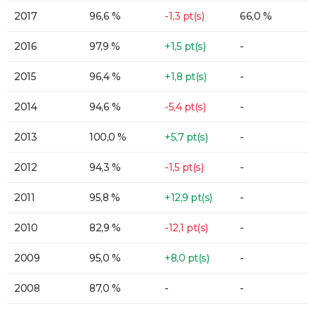
2017
96,6 %
-1,3 pt(s)
66,0 %
2016
97,9 %
+1,5 pt(s)
-
2015
96,4 %
+1,8 pt(s)
-
2014
94,6 %
-5,4 pt(s)
-
2013
100,0 %
+5,7 pt(s)
-
2012
94,3 %
-1,5 pt(s)
-
2011
95,8 %
+12,9 pt(s)
-
2010
82,9 %
-12,1 pt(s)
-
2009
95,0 %
+8,0 pt(s)
-
2008
87,0 %
-
-