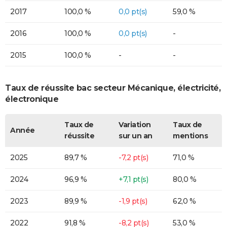
2017
100,0 %
0,0 pt(s)
59,0 %
2016
100,0 %
0,0 pt(s)
-
2015
100,0 %
-
-
Taux de réussite bac secteur Mécanique, électricité,
électronique
Taux de
Variation
Taux de
Année
réussite
sur un an
mentions
2025
89,7 %
-7,2 pt(s)
71,0 %
2024
96,9 %
+7,1 pt(s)
80,0 %
2023
89,9 %
-1,9 pt(s)
62,0 %
2022
91,8 %
-8,2 pt(s)
53,0 %