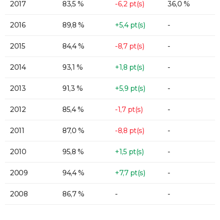
2017
83,5 %
-6,2 pt(s)
36,0 %
2016
89,8 %
+5,4 pt(s)
-
2015
84,4 %
-8,7 pt(s)
-
2014
93,1 %
+1,8 pt(s)
-
2013
91,3 %
+5,9 pt(s)
-
2012
85,4 %
-1,7 pt(s)
-
2011
87,0 %
-8,8 pt(s)
-
2010
95,8 %
+1,5 pt(s)
-
2009
94,4 %
+7,7 pt(s)
-
2008
86,7 %
-
-