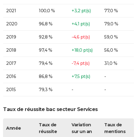
2021
100,0 %
+3,2 pt(s)
77,0 %
2020
96,8 %
+4,1 pt(s)
79,0 %
2019
92,8 %
-4,6 pt(s)
59,0 %
2018
97,4 %
+18,0 pt(s)
56,0 %
2017
79,4 %
-7,4 pt(s)
31,0 %
2016
86,8 %
+7,5 pt(s)
-
2015
79,3 %
-
-
Taux de réussite bac secteur Services
Taux de
Variation
Taux de
Année
réussite
sur un an
mentions