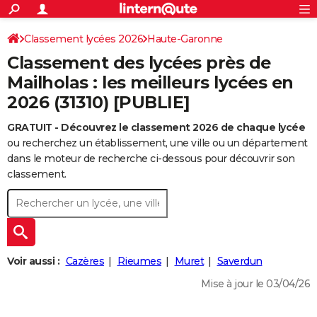
ACTUALITÉS
Connexion
S'inscrire
Classement lycées 2026
Haute-Garonne
Rechercher
Société
Education
Villes
Politique
Faits Divers
Monde
+
SPORT
Classement des lycées près de
Football
Cyclisme
Forum
Coupe du monde 2026
Tennis
Rugby
CULTURE
Mailholas : les meilleurs lycées en
2026 (31310) [PUBLIE]
TNT
Cinéma
Musique
Programme TV
Streaming
Sorties cinéma
+
FINANCE
GRATUIT - Découvrez le classement 2026 de chaque lycée
Impôts
Immobilier
Banque
Crédit
Retraite
Epargne
Risques naturels par ville
Assurance
AUTO
ou recherchez un établissement, une ville ou un département
Réserver un essai
Berlines
Forum auto
Essais
Citadines
SUV
+
dans le moteur de recherche ci-dessous pour découvrir son
HIGH-TECH
classement.
Meilleur smartphone
Ordinateurs
Guide high-tech
Mobiles
Internet
Jeux vidéo
+
BRICOLAGE
Aménagement intérieur
Cuisine
Jardinage
+
Forum
Extérieur
Salle de bains
Rangement
WEEK-END
Escapades
Expositions
Week-end nature
Guides de France
Patrimoine
Musées
+
LIFESTYLE
Voir aussi :
Cazères
Rieumes
Muret
Saverdun
Bien-être
Mode
+
Art de vivre
Loisirs
Modes de vie
SANTE
Mise à jour le 03/04/26
Guide de la santé
Médicaments
+
Alimentation
Maladies
Sommeil
VOYAGE