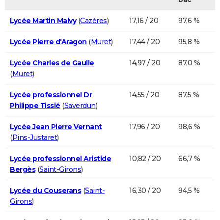
Lycée Martin Malvy
(
Cazères
)
17,16 / 20
97,6 %
Lycée Pierre d'Aragon
(
Muret
)
17,44 / 20
95,8 %
Lycée Charles de Gaulle
14,97 / 20
87,0 %
(
Muret
)
Lycée professionnel Dr
14,55 / 20
87,5 %
Philippe Tissié
(
Saverdun
)
Lycée Jean Pierre Vernant
17,96 / 20
98,6 %
(
Pins-Justaret
)
Lycée professionnel Aristide
10,82 / 20
66,7 %
Bergès
(
Saint-Girons
)
Lycée du Couserans
(
Saint-
16,30 / 20
94,5 %
Girons
)