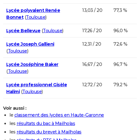
Lycée polyvalent Renée
13,03 / 20
77,3 %
Bonnet
(
Toulouse
)
Lycée Bellevue
(
Toulouse
)
17,26 / 20
96,0 %
Lycée Joseph Gallieni
12,31 / 20
72,6 %
(
Toulouse
)
Lycée Joséphine Baker
16,67 / 20
96,7 %
(
Toulouse
)
Lycée professionnel Gisèle
12,72 / 20
79,2 %
Halimi
(
Toulouse
)
Voir aussi :
le
classement des lycées en Haute-Garonne
les
résultats du bac à Mailholas
les
résultats du brevet à Mailholas