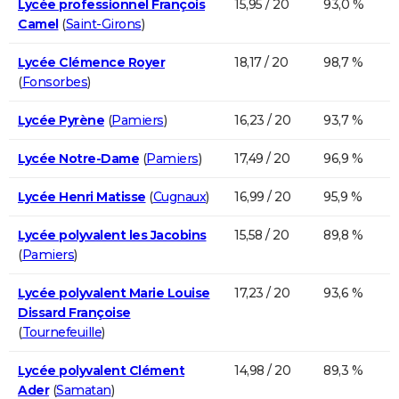
Lycée professionnel François
15,95 / 20
93,0 %
Camel
(
Saint-Girons
)
Lycée Clémence Royer
18,17 / 20
98,7 %
(
Fonsorbes
)
Lycée Pyrène
(
Pamiers
)
16,23 / 20
93,7 %
Lycée Notre-Dame
(
Pamiers
)
17,49 / 20
96,9 %
Lycée Henri Matisse
(
Cugnaux
)
16,99 / 20
95,9 %
Lycée polyvalent les Jacobins
15,58 / 20
89,8 %
(
Pamiers
)
Lycée polyvalent Marie Louise
17,23 / 20
93,6 %
Dissard Françoise
(
Tournefeuille
)
Lycée polyvalent Clément
14,98 / 20
89,3 %
Ader
(
Samatan
)