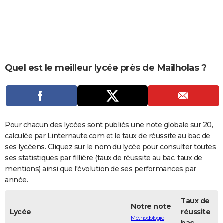
City break
Voyage de noces
Climat
Destinations
Voyage nature
Forum
+
PHOTO
GUIDES D'ACHAT
BONS PLANS
Quel est le meilleur lycée près de Mailholas ?
CARTE DE VOEUX
Carte Bonne année
Carte Pâques
Carte de Noël
Carte Saint-Valentin
Carte d'anniversaire
DICTIONNAIRE
Biographies
Expressions
Dictionnaire
Citations
Proverbes
PROGRAMME TV
Pour chacun des lycées sont publiés une note globale sur 20,
COPAINS D'AVANT
calculée par Linternaute.com et le taux de réussite au bac de
ses lycéens. Cliquez sur le nom du lycée pour consulter toutes
Se connecter
Collèges
Universités
Service militaire
S'inscrire
Lycées
Primaires
Entreprises
Avis de recherche
AVIS DE DÉCÈS
ses statistiques par fillière (taux de réussite au bac, taux de
mentions) ainsi que l'évolution de ses performances par
FORUM
année.
Lifestyle
Sport
Television
Cinema
Bricolage
Culture
Auto
Voyage
Taux de
Notre note
Lycée
réussite
Méthodologie
bac