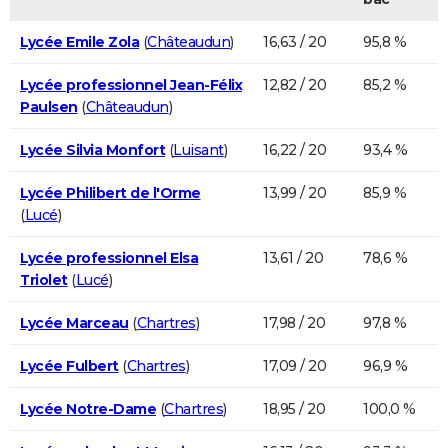
Lycée Emile Zola
(
Châteaudun
)
16,63 / 20
95,8 %
Lycée professionnel Jean-Félix
12,82 / 20
85,2 %
Paulsen
(
Châteaudun
)
Lycée Silvia Monfort
(
Luisant
)
16,22 / 20
93,4 %
Lycée Philibert de l'Orme
13,99 / 20
85,9 %
(
Lucé
)
Lycée professionnel Elsa
13,61 / 20
78,6 %
Triolet
(
Lucé
)
Lycée Marceau
(
Chartres
)
17,98 / 20
97,8 %
Lycée Fulbert
(
Chartres
)
17,09 / 20
96,9 %
Lycée Notre-Dame
(
Chartres
)
18,95 / 20
100,0 %