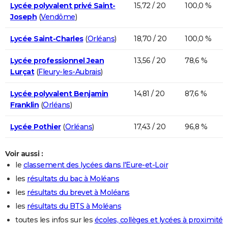
Lycée polyvalent privé Saint-
15,72 / 20
100,0 %
Joseph
(
Vendôme
)
Lycée Saint-Charles
(
Orléans
)
18,70 / 20
100,0 %
Lycée professionnel Jean
13,56 / 20
78,6 %
Lurçat
(
Fleury-les-Aubrais
)
Lycée polyvalent Benjamin
14,81 / 20
87,6 %
Franklin
(
Orléans
)
Lycée Pothier
(
Orléans
)
17,43 / 20
96,8 %
Voir aussi :
le
classement des lycées dans l'Eure-et-Loir
les
résultats du bac à Moléans
les
résultats du brevet à Moléans
les
résultats du BTS à Moléans
toutes les infos sur les
écoles, collèges et lycées à proximité