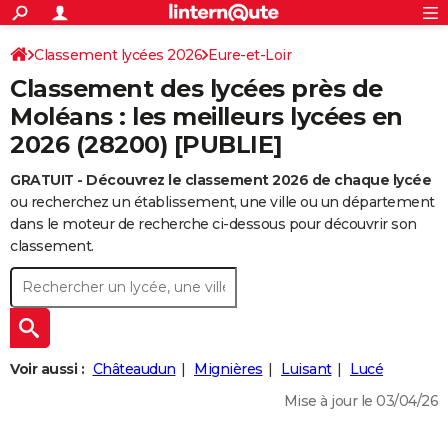
ACTUALITÉS
Connexion
S'inscrire
Classement lycées 2026
Eure-et-Loir
Rechercher
Société
Education
Villes
Politique
Faits Divers
Monde
+
SPORT
Classement des lycées près de
Football
Cyclisme
Forum
Coupe du monde 2026
Tennis
Rugby
CULTURE
Moléans : les meilleurs lycées en
2026 (28200) [PUBLIE]
TNT
Cinéma
Musique
Programme TV
Streaming
Sorties cinéma
+
FINANCE
GRATUIT - Découvrez le classement 2026 de chaque lycée
Impôts
Immobilier
Banque
Crédit
Retraite
Epargne
Risques naturels par ville
Assurance
AUTO
ou recherchez un établissement, une ville ou un département
Réserver un essai
Berlines
Forum auto
Essais
Citadines
SUV
+
dans le moteur de recherche ci-dessous pour découvrir son
HIGH-TECH
classement.
Meilleur smartphone
Ordinateurs
Guide high-tech
Mobiles
Internet
Jeux vidéo
+
BRICOLAGE
Aménagement intérieur
Cuisine
Jardinage
+
Forum
Extérieur
Salle de bains
Rangement
WEEK-END
Escapades
Expositions
Week-end nature
Guides de France
Patrimoine
Musées
+
LIFESTYLE
Voir aussi :
Châteaudun
Mignières
Luisant
Lucé
Bien-être
Mode
+
Art de vivre
Loisirs
Modes de vie
SANTE
Mise à jour le 03/04/26
Guide de la santé
Médicaments
+
Alimentation
Maladies
Sommeil
VOYAGE