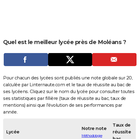
City break
Voyage de noces
Climat
Destinations
Voyage nature
Forum
+
PHOTO
GUIDES D'ACHAT
BONS PLANS
Quel est le meilleur lycée près de Moléans ?
CARTE DE VOEUX
Carte Bonne année
Carte Pâques
Carte de Noël
Carte Saint-Valentin
Carte d'anniversaire
DICTIONNAIRE
Biographies
Expressions
Dictionnaire
Citations
Proverbes
PROGRAMME TV
Pour chacun des lycées sont publiés une note globale sur 20,
COPAINS D'AVANT
calculée par Linternaute.com et le taux de réussite au bac de
ses lycéens. Cliquez sur le nom du lycée pour consulter toutes
Se connecter
Collèges
Universités
Service militaire
S'inscrire
Lycées
Primaires
Entreprises
Avis de recherche
AVIS DE DÉCÈS
ses statistiques par fillière (taux de réussite au bac, taux de
mentions) ainsi que l'évolution de ses performances par
FORUM
année.
Lifestyle
Sport
Television
Cinema
Bricolage
Culture
Auto
Voyage
Taux de
Notre note
Lycée
réussite
Méthodologie
bac