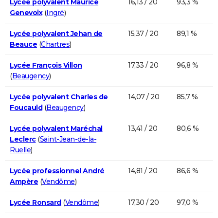
Lycée polyvalent Maurice
16,13 / 20
93,3 %
Genevoix
(
Ingré
)
Lycée polyvalent Jehan de
15,37 / 20
89,1 %
Beauce
(
Chartres
)
Lycée François Villon
17,33 / 20
96,8 %
(
Beaugency
)
Lycée polyvalent Charles de
14,07 / 20
85,7 %
Foucauld
(
Beaugency
)
Lycée polyvalent Maréchal
13,41 / 20
80,6 %
Leclerc
(
Saint-Jean-de-la-
Ruelle
)
Lycée professionnel André
14,81 / 20
86,6 %
Ampère
(
Vendôme
)
Lycée Ronsard
(
Vendôme
)
17,30 / 20
97,0 %