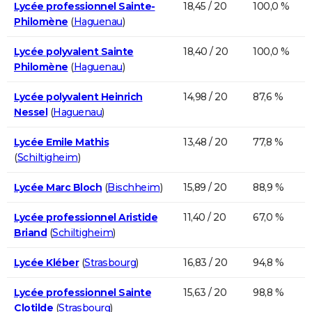
Lycée professionnel Sainte-
18,45 / 20
100,0 %
Philomène
(
Haguenau
)
Lycée polyvalent Sainte
18,40 / 20
100,0 %
Philomène
(
Haguenau
)
Lycée polyvalent Heinrich
14,98 / 20
87,6 %
Nessel
(
Haguenau
)
Lycée Emile Mathis
13,48 / 20
77,8 %
(
Schiltigheim
)
Lycée Marc Bloch
(
Bischheim
)
15,89 / 20
88,9 %
Lycée professionnel Aristide
11,40 / 20
67,0 %
Briand
(
Schiltigheim
)
Lycée Kléber
(
Strasbourg
)
16,83 / 20
94,8 %
Lycée professionnel Sainte
15,63 / 20
98,8 %
Clotilde
(
Strasbourg
)