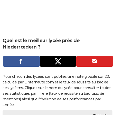
City break
Voyage de noces
Climat
Destinations
Voyage nature
Forum
+
PHOTO
GUIDES D'ACHAT
BONS PLANS
CARTE DE VOEUX
Quel est le meilleur lycée près de
Niederrœdern ?
Carte Bonne année
Carte Pâques
Carte de Noël
Carte Saint-Valentin
Carte d'anniversaire
DICTIONNAIRE
Biographies
Expressions
Dictionnaire
Citations
Proverbes
PROGRAMME TV
COPAINS D'AVANT
Pour chacun des lycées sont publiés une note globale sur 20,
Se connecter
Collèges
Universités
Service militaire
S'inscrire
Lycées
Primaires
Entreprises
Avis de recherche
AVIS DE DÉCÈS
calculée par Linternaute.com et le taux de réussite au bac de
ses lycéens. Cliquez sur le nom du lycée pour consulter toutes
FORUM
ses statistiques par fillière (taux de réussite au bac, taux de
Lifestyle
Sport
Television
Cinema
Bricolage
Culture
Auto
Voyage
mentions) ainsi que l'évolution de ses performances par
année.