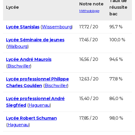
Taux de
Notre note
Lycée
réussite
Méthodologie
bac
Lycée Stanislas
(
Wissembourg
)
17,72 / 20
95,7 %
Lycée Séminaire de jeunes
17,45 / 20
100,0 %
(
Walbourg
)
Lycée André Maurois
16,56 / 20
94,6 %
(
Bischwiller
)
Lycée professionnel Philippe
12,63 / 20
77,8 %
Charles Goulden
(
Bischwiller
)
Lycée professionnel André
15,40 / 20
86,0 %
Siegfried
(
Haguenau
)
Lycée Robert Schuman
17,85 / 20
98,0 %
(
Haguenau
)