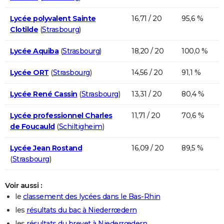
Lycée polyvalent Sainte
16,71 / 20
95,6 %
Clotilde
(
Strasbourg
)
Lycée Aquiba
(
Strasbourg
)
18,20 / 20
100,0 %
Lycée ORT
(
Strasbourg
)
14,56 / 20
91,1 %
Lycée René Cassin
(
Strasbourg
)
13,31 / 20
80,4 %
Lycée professionnel Charles
11,71 / 20
70,6 %
de Foucauld
(
Schiltigheim
)
Lycée Jean Rostand
16,09 / 20
89,5 %
(
Strasbourg
)
Voir aussi :
le
classement des lycées dans le Bas-Rhin
les
résultats du bac à Niederrœdern
les
résultats du brevet à Niederrœdern