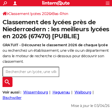
ACTUALITÉS
Connexion
S'inscrire
Classement lycées 2026
Bas-Rhin
Rechercher
Société
Education
Villes
Politique
Faits Divers
Monde
+
SPORT
Classement des lycées près de
Football
Cyclisme
Forum
Coupe du monde 2026
Tennis
Rugby
CULTURE
Niederrœdern : les meilleurs lycées
en 2026 (67470) [PUBLIE]
TNT
Cinéma
Musique
Programme TV
Streaming
Sorties cinéma
+
FINANCE
GRATUIT - Découvrez le classement 2026 de chaque lycée
Impôts
Immobilier
Banque
Crédit
Retraite
Epargne
Risques naturels par ville
Assurance
AUTO
ou recherchez un établissement, une ville ou un département
Réserver un essai
Berlines
Forum auto
Essais
Citadines
SUV
+
dans le moteur de recherche ci-dessous pour découvrir son
HIGH-TECH
classement.
Meilleur smartphone
Ordinateurs
Guide high-tech
Mobiles
Internet
Jeux vidéo
+
BRICOLAGE
Aménagement intérieur
Cuisine
Jardinage
+
Forum
Extérieur
Salle de bains
Rangement
WEEK-END
Escapades
Expositions
Week-end nature
Guides de France
Patrimoine
Musées
+
LIFESTYLE
Voir aussi :
Wissembourg
Haguenau
Walbourg
Bien-être
Mode
+
Art de vivre
Loisirs
Modes de vie
Bischwiller
SANTE
Mise à jour le 03/04/26
Guide de la santé
Médicaments
+
Alimentation
Maladies
Sommeil
VOYAGE