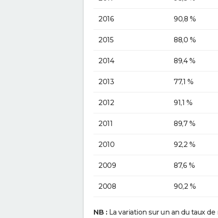
2016
90,8 %
2015
88,0 %
2014
89,4 %
2013
77,1 %
2012
91,1 %
2011
89,7 %
2010
92,2 %
2009
87,6 %
2008
90,2 %
NB :
La variation sur un an du taux de 