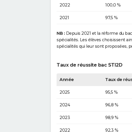
2022
100,0 %
2021
97,5 %
NB :
Depuis 2021 et la réforme du bacca
spécialités. Les élèves choisissent a
spécialités qui leur sont proposées, 
Taux de réussite bac STI2D
Année
Taux de réus
2025
95,5 %
2024
96,8 %
2023
98,9 %
2022
92,3 %