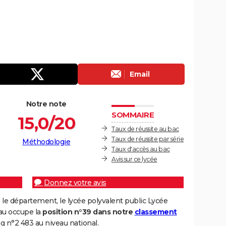
Email
Notre note
SOMMAIRE
15,0/20
Taux de réussite au bac
Taux de réussite par série
Méthodologie
Taux d'accès au bac
Avis sur ce lycée
Donnez votre avis
le département, le lycée polyvalent public Lycée
au occupe la
position n°39 dans notre
classement
ng n°2 483 au niveau national.