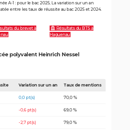
e A-1 : pour le bac 2025, La variation sur un an
atée entre les taux de réussite au bac 2025 et 2024.
sultats du brevet à
Résultats du BTS à
enau
Haguenau
cée polyvalent Heinrich Nessel
site
Variation sur un an
Taux de mentions
0,0 pt(s)
70,0 %
-0,6 pt(s)
69,0 %
-2,7 pt(s)
79,0 %