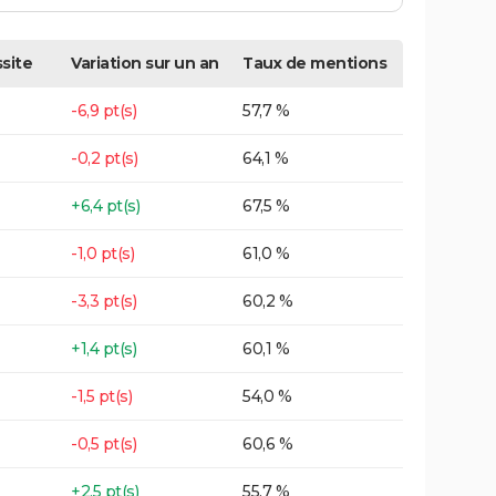
site
Variation sur un an
Taux de mentions
-6,9 pt(s)
57,7 %
-0,2 pt(s)
64,1 %
+6,4 pt(s)
67,5 %
-1,0 pt(s)
61,0 %
-3,3 pt(s)
60,2 %
+1,4 pt(s)
60,1 %
-1,5 pt(s)
54,0 %
-0,5 pt(s)
60,6 %
+2,5 pt(s)
55,7 %