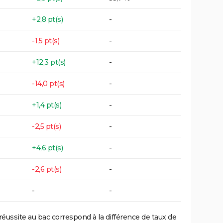
+2,8 pt(s)
-
-1,5 pt(s)
-
+12,3 pt(s)
-
-14,0 pt(s)
-
+1,4 pt(s)
-
-2,5 pt(s)
-
+4,6 pt(s)
-
-2,6 pt(s)
-
-
-
réussite au bac correspond à la différence de taux de