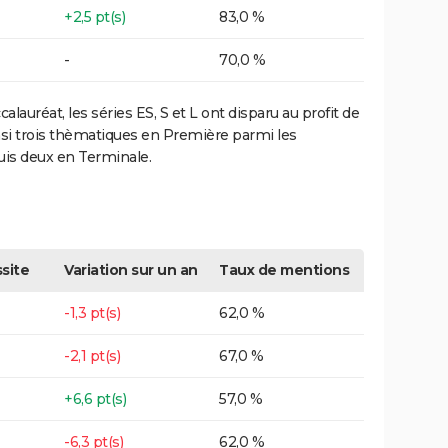
+2,5 pt(s)
83,0 %
-
70,0 %
lauréat, les séries ES, S et L ont disparu au profit de
insi trois thèmatiques en Première parmi les
puis deux en Terminale.
site
Variation sur un an
Taux de mentions
-1,3 pt(s)
62,0 %
-2,1 pt(s)
67,0 %
+6,6 pt(s)
57,0 %
-6,3 pt(s)
62,0 %