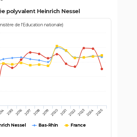
ée polyvalent Heinrich Nessel
istère de l'Education nationale)
2016
2025
2020
2015
2024
2019
014
2023
2018
2022
2017
2021
nrich Nessel
Bas-Rhin
France