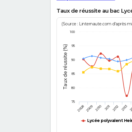
Taux de réussite au bac Lyc
(Source : Linternaute.com d'après min
100
95
Taux de réussite (%)
90
85
80
75
2011
2010
2
2009
2013
2008
2012
Lycée polyvalent Hei