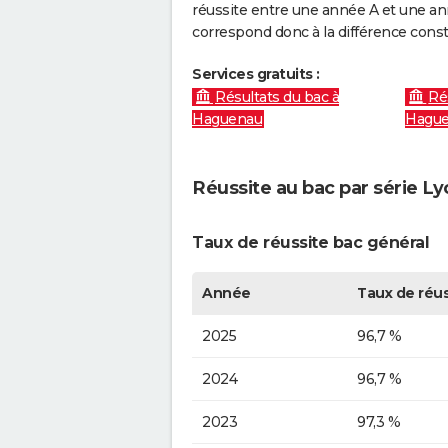
réussite entre une année A et une anné
correspond donc à la différence const
Services gratuits :
Résultats du bac à
Ré
Haguenau
Hagu
Réussite au bac par série Ly
Taux de réussite bac général
Année
Taux de réus
2025
96,7 %
2024
96,7 %
2023
97,3 %