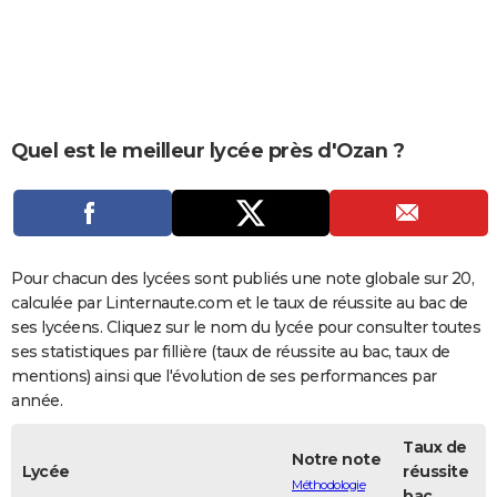
City break
Voyage de noces
Climat
Destinations
Voyage nature
Forum
+
PHOTO
GUIDES D'ACHAT
BONS PLANS
Quel est le meilleur lycée près d'Ozan ?
CARTE DE VOEUX
Carte Bonne année
Carte Pâques
Carte de Noël
Carte Saint-Valentin
Carte d'anniversaire
DICTIONNAIRE
Biographies
Expressions
Dictionnaire
Citations
Proverbes
PROGRAMME TV
Pour chacun des lycées sont publiés une note globale sur 20,
COPAINS D'AVANT
calculée par Linternaute.com et le taux de réussite au bac de
ses lycéens. Cliquez sur le nom du lycée pour consulter toutes
Se connecter
Collèges
Universités
Service militaire
S'inscrire
Lycées
Primaires
Entreprises
Avis de recherche
AVIS DE DÉCÈS
ses statistiques par fillière (taux de réussite au bac, taux de
mentions) ainsi que l'évolution de ses performances par
FORUM
année.
Lifestyle
Sport
Television
Cinema
Bricolage
Culture
Auto
Voyage
Taux de
Notre note
Lycée
réussite
Méthodologie
bac