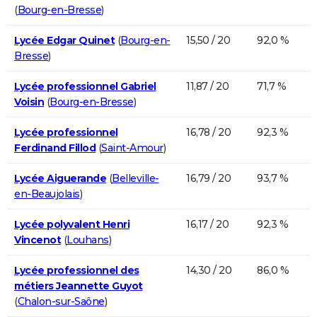
(
Bourg-en-Bresse
)
Lycée Edgar Quinet
(
Bourg-en-
15,50 / 20
92,0 %
Bresse
)
Lycée professionnel Gabriel
11,87 / 20
71,7 %
Voisin
(
Bourg-en-Bresse
)
Lycée professionnel
16,78 / 20
92,3 %
Ferdinand Fillod
(
Saint-Amour
)
Lycée Aiguerande
(
Belleville-
16,79 / 20
93,7 %
en-Beaujolais
)
Lycée polyvalent Henri
16,17 / 20
92,3 %
Vincenot
(
Louhans
)
Lycée professionnel des
14,30 / 20
86,0 %
métiers Jeannette Guyot
(
Chalon-sur-Saône
)