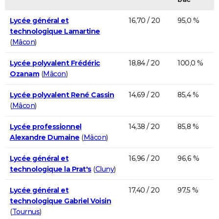
Lycée général et
16,70 / 20
95,0 %
technologique Lamartine
(
Mâcon
)
Lycée polyvalent Frédéric
18,84 / 20
100,0 %
Ozanam
(
Mâcon
)
Lycée polyvalent René Cassin
14,69 / 20
85,4 %
(
Mâcon
)
Lycée professionnel
14,38 / 20
85,8 %
Alexandre Dumaine
(
Mâcon
)
Lycée général et
16,96 / 20
96,6 %
technologique la Prat's
(
Cluny
)
Lycée général et
17,40 / 20
97,5 %
technologique Gabriel Voisin
(
Tournus
)