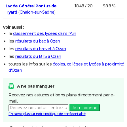
Lycée Général Pontus de
18,48 / 20
98,8 %
Tyard
(
Chalon-sur-Saône
)
Voir aussi :
le
classement des lycées dans l'Ain
les
résultats du bac à Ozan
les
résultats du brevet à Ozan
les
résultats du BTS à Ozan
toutes les infos sur les
écoles, collèges et lycées à proximité
d'Ozan
A ne pas manquer
Recevez nos astuces et bons plans directement par e-
mail.
Je m'abonne
En savoir plus sur notre politique de confidentialité