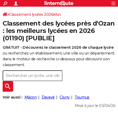
ACTUALITÉS
Connexion
S'inscrire
Classement lycées 2026
Ain
Rechercher
Société
Education
Villes
Politique
Faits Divers
Monde
+
SPORT
Classement des lycées près d'Ozan
Football
Cyclisme
Forum
Coupe du monde 2026
Tennis
Rugby
CULTURE
: les meilleurs lycées en 2026
(01190) [PUBLIE]
TNT
Cinéma
Musique
Programme TV
Streaming
Sorties cinéma
+
FINANCE
GRATUIT - Découvrez le classement 2026 de chaque lycée
Impôts
Immobilier
Banque
Crédit
Retraite
Epargne
Risques naturels par ville
Assurance
AUTO
ou recherchez un établissement, une ville ou un département
Réserver un essai
Berlines
Forum auto
Essais
Citadines
SUV
+
dans le moteur de recherche ci-dessous pour découvrir son
HIGH-TECH
classement.
Meilleur smartphone
Ordinateurs
Guide high-tech
Mobiles
Internet
Jeux vidéo
+
BRICOLAGE
Aménagement intérieur
Cuisine
Jardinage
+
Forum
Extérieur
Salle de bains
Rangement
WEEK-END
Escapades
Expositions
Week-end nature
Guides de France
Patrimoine
Musées
+
LIFESTYLE
Voir aussi :
Mâcon
Davayé
Cluny
Tournus
Bien-être
Mode
+
Art de vivre
Loisirs
Modes de vie
SANTE
Mise à jour le 03/04/26
Guide de la santé
Médicaments
+
Alimentation
Maladies
Sommeil
VOYAGE