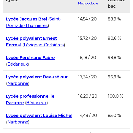
Méthodologie
bac
Lycée Jacques Brel
(
Saint-
14,54 / 20
88,9 %
Pons-de-Thomières
)
Lycée polyvalent Ernest
15,72 / 20
90,6 %
Ferroul
(
Lézignan-Corbières
)
Lycée Ferdinand Fabre
18,18 / 20
98,8 %
(
Bédarieux
)
Lycée polyvalent Beauséjour
17,34 / 20
96,9 %
(
Narbonne
)
Lycée professionnel le
16,20 / 20
100,0 %
Parterre
(
Bédarieux
)
Lycée polyvalent Louise Michel
14,48 / 20
85,0 %
(
Narbonne
)