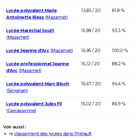
Lycée polyvalent Marie
13,83 / 20
81,8 %
Antoinette Riess
(
Mazamet
)
Lycée Maréchal Soult
15,98 / 20
93,3 %
(
Mazamet
)
Lycée Jeanne d'Arc
(
Mazamet
)
16,95 / 20
100,0 %
Lycée professionnel Jeanne
16,12 / 20
88,2 %
d'Arc
(
Mazamet
)
Lycée polyvalent Marc Bloch
16,67 / 20
94,4 %
(
Sérignan
)
Lycée polyvalent Jules Fil
15,02 / 20
86,9 %
(
Carcassonne
)
Voir aussi :
le
classement des lycées dans l'Hérault