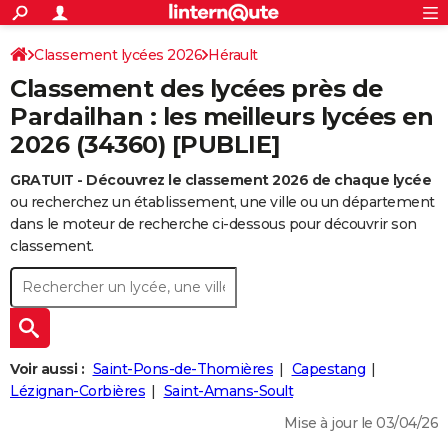
ACTUALITÉS
Connexion
S'inscrire
Classement lycées 2026
Hérault
Rechercher
Société
Education
Villes
Politique
Faits Divers
Monde
+
SPORT
Classement des lycées près de
Football
Cyclisme
Forum
Coupe du monde 2026
Tennis
Rugby
CULTURE
Pardailhan : les meilleurs lycées en
2026 (34360) [PUBLIE]
TNT
Cinéma
Musique
Programme TV
Streaming
Sorties cinéma
+
FINANCE
GRATUIT - Découvrez le classement 2026 de chaque lycée
Impôts
Immobilier
Banque
Crédit
Retraite
Epargne
Risques naturels par ville
Assurance
AUTO
ou recherchez un établissement, une ville ou un département
Réserver un essai
Berlines
Forum auto
Essais
Citadines
SUV
+
dans le moteur de recherche ci-dessous pour découvrir son
HIGH-TECH
classement.
Meilleur smartphone
Ordinateurs
Guide high-tech
Mobiles
Internet
Jeux vidéo
+
BRICOLAGE
Aménagement intérieur
Cuisine
Jardinage
+
Forum
Extérieur
Salle de bains
Rangement
WEEK-END
Escapades
Expositions
Week-end nature
Guides de France
Patrimoine
Musées
+
LIFESTYLE
Voir aussi :
Saint-Pons-de-Thomières
Capestang
Bien-être
Mode
+
Art de vivre
Loisirs
Modes de vie
Lézignan-Corbières
Saint-Amans-Soult
SANTE
Mise à jour le 03/04/26
Guide de la santé
Médicaments
+
Alimentation
Maladies
Sommeil
VOYAGE