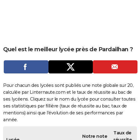
City break
Voyage de noces
Climat
Destinations
Voyage nature
Forum
+
PHOTO
GUIDES D'ACHAT
BONS PLANS
CARTE DE VOEUX
Quel est le meilleur lycée près de Pardailhan ?
Carte Bonne année
Carte Pâques
Carte de Noël
Carte Saint-Valentin
Carte d'anniversaire
DICTIONNAIRE
Biographies
Expressions
Dictionnaire
Citations
Proverbes
PROGRAMME TV
COPAINS D'AVANT
Pour chacun des lycées sont publiés une note globale sur 20,
calculée par Linternaute.com et le taux de réussite au bac de
Se connecter
Collèges
Universités
Service militaire
S'inscrire
Lycées
Primaires
Entreprises
Avis de recherche
AVIS DE DÉCÈS
ses lycéens. Cliquez sur le nom du lycée pour consulter toutes
ses statistiques par fillière (taux de réussite au bac, taux de
FORUM
mentions) ainsi que l'évolution de ses performances par
année.
Lifestyle
Sport
Television
Cinema
Bricolage
Culture
Auto
Voyage
Taux de
Notre note
Lycée
réussite