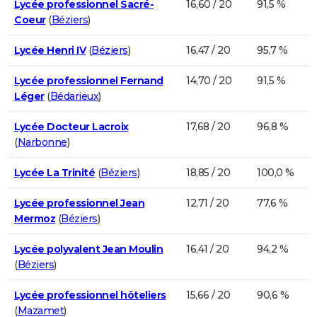
Lycée professionnel Sacré-
16,60 / 20
91,5 %
Coeur
(
Béziers
)
Lycée Henri IV
(
Béziers
)
16,47 / 20
95,7 %
Lycée professionnel Fernand
14,70 / 20
91,5 %
Léger
(
Bédarieux
)
Lycée Docteur Lacroix
17,68 / 20
96,8 %
(
Narbonne
)
Lycée La Trinité
(
Béziers
)
18,85 / 20
100,0 %
Lycée professionnel Jean
12,71 / 20
77,6 %
Mermoz
(
Béziers
)
Lycée polyvalent Jean Moulin
16,41 / 20
94,2 %
(
Béziers
)
Lycée professionnel hôteliers
15,66 / 20
90,6 %
(
Mazamet
)