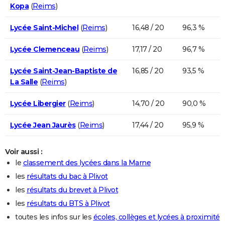
Kopa
(
Reims
)
Lycée Saint-Michel
(
Reims
)
16,48 / 20
96,3 %
Lycée Clemenceau
(
Reims
)
17,17 / 20
96,7 %
Lycée Saint-Jean-Baptiste de
16,85 / 20
93,5 %
La Salle
(
Reims
)
Lycée Libergier
(
Reims
)
14,70 / 20
90,0 %
Lycée Jean Jaurès
(
Reims
)
17,44 / 20
95,9 %
Voir aussi :
le
classement des lycées dans la Marne
les
résultats du bac à Plivot
les
résultats du brevet à Plivot
les
résultats du BTS à Plivot
toutes les infos sur les
écoles, collèges et lycées à proximité