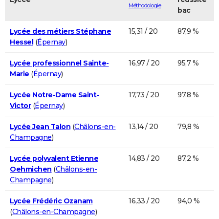
Méthodologie
bac
Lycée des métiers Stéphane
15,31 / 20
87,9 %
Hessel
(
Épernay
)
Lycée professionnel Sainte-
16,97 / 20
95,7 %
Marie
(
Épernay
)
Lycée Notre-Dame Saint-
17,73 / 20
97,8 %
Victor
(
Épernay
)
Lycée Jean Talon
(
Châlons-en-
13,14 / 20
79,8 %
Champagne
)
Lycée polyvalent Etienne
14,83 / 20
87,2 %
Oehmichen
(
Châlons-en-
Champagne
)
Lycée Frédéric Ozanam
16,33 / 20
94,0 %
(
Châlons-en-Champagne
)