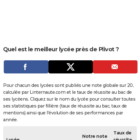
City break
Voyage de noces
Climat
Destinations
Voyage nature
Forum
+
PHOTO
GUIDES D'ACHAT
BONS PLANS
CARTE DE VOEUX
Quel est le meilleur lycée près de Plivot ?
Carte Bonne année
Carte Pâques
Carte de Noël
Carte Saint-Valentin
Carte d'anniversaire
DICTIONNAIRE
Biographies
Expressions
Dictionnaire
Citations
Proverbes
PROGRAMME TV
COPAINS D'AVANT
Pour chacun des lycées sont publiés une note globale sur 20,
calculée par Linternaute.com et le taux de réussite au bac de
Se connecter
Collèges
Universités
Service militaire
S'inscrire
Lycées
Primaires
Entreprises
Avis de recherche
AVIS DE DÉCÈS
ses lycéens. Cliquez sur le nom du lycée pour consulter toutes
ses statistiques par fillière (taux de réussite au bac, taux de
FORUM
mentions) ainsi que l'évolution de ses performances par
année.
Lifestyle
Sport
Television
Cinema
Bricolage
Culture
Auto
Voyage
Taux de
Notre note
Lycée
réussite