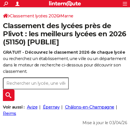
ACTUALITÉS
Connexion
S'inscrire
Classement lycées 2026
Marne
Rechercher
Société
Education
Villes
Politique
Faits Divers
Monde
+
SPORT
Classement des lycées près de
Football
Cyclisme
Forum
Coupe du monde 2026
Tennis
Rugby
CULTURE
Plivot : les meilleurs lycées en 2026
(51150) [PUBLIE]
TNT
Cinéma
Musique
Programme TV
Streaming
Sorties cinéma
+
FINANCE
GRATUIT - Découvrez le classement 2026 de chaque lycée
Impôts
Immobilier
Banque
Crédit
Retraite
Epargne
Risques naturels par ville
Assurance
AUTO
ou recherchez un établissement, une ville ou un département
Réserver un essai
Berlines
Forum auto
Essais
Citadines
SUV
+
dans le moteur de recherche ci-dessous pour découvrir son
HIGH-TECH
classement.
Meilleur smartphone
Ordinateurs
Guide high-tech
Mobiles
Internet
Jeux vidéo
+
BRICOLAGE
Aménagement intérieur
Cuisine
Jardinage
+
Forum
Extérieur
Salle de bains
Rangement
WEEK-END
Escapades
Expositions
Week-end nature
Guides de France
Patrimoine
Musées
+
LIFESTYLE
Voir aussi :
Avize
Épernay
Châlons-en-Champagne
Bien-être
Mode
+
Art de vivre
Loisirs
Modes de vie
Reims
SANTE
Mise à jour le 03/04/26
Guide de la santé
Médicaments
+
Alimentation
Maladies
Sommeil
VOYAGE