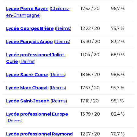
Lycée Pierre Bayen
(
Châlons-
17,62 / 20
96,7 %
en-Champagne
)
Lycée Georges Brière
(
Reims
)
12,22 / 20
75,7 %
Lycée François Arago
(
Reims
)
13,30 / 20
83,2 %
Lycée professionnel Joliot-
11,04 / 20
68,9 %
Curie
(
Reims
)
Lycée Sacré-Coeur
(
Reims
)
18,66 / 20
98,6 %
Lycée Marc Chagall
(
Reims
)
17,67 / 20
95,7 %
Lycée Saint-Joseph
(
Reims
)
17,16 / 20
98,1 %
Lycée professionnel Europe
13,79 / 20
82,4 %
(
Reims
)
Lycée professionnel Raymond
12,37 / 20
76,7 %