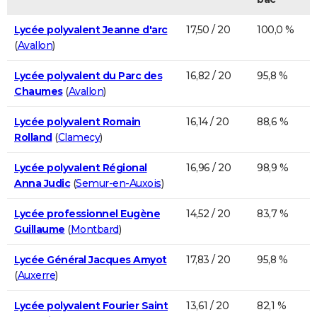
Lycée polyvalent Jeanne d'arc
17,50 / 20
100,0 %
(
Avallon
)
Lycée polyvalent du Parc des
16,82 / 20
95,8 %
Chaumes
(
Avallon
)
Lycée polyvalent Romain
16,14 / 20
88,6 %
Rolland
(
Clamecy
)
Lycée polyvalent Régional
16,96 / 20
98,9 %
Anna Judic
(
Semur-en-Auxois
)
Lycée professionnel Eugène
14,52 / 20
83,7 %
Guillaume
(
Montbard
)
Lycée Général Jacques Amyot
17,83 / 20
95,8 %
(
Auxerre
)
Lycée polyvalent Fourier Saint
13,61 / 20
82,1 %