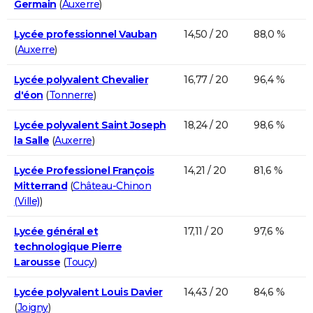
Germain
(
Auxerre
)
Lycée professionnel Vauban
14,50 / 20
88,0 %
(
Auxerre
)
Lycée polyvalent Chevalier
16,77 / 20
96,4 %
d'éon
(
Tonnerre
)
Lycée polyvalent Saint Joseph
18,24 / 20
98,6 %
la Salle
(
Auxerre
)
Lycée Professionel François
14,21 / 20
81,6 %
Mitterrand
(
Château-Chinon
(Ville)
)
Lycée général et
17,11 / 20
97,6 %
technologique Pierre
Larousse
(
Toucy
)
Lycée polyvalent Louis Davier
14,43 / 20
84,6 %
(
Joigny
)