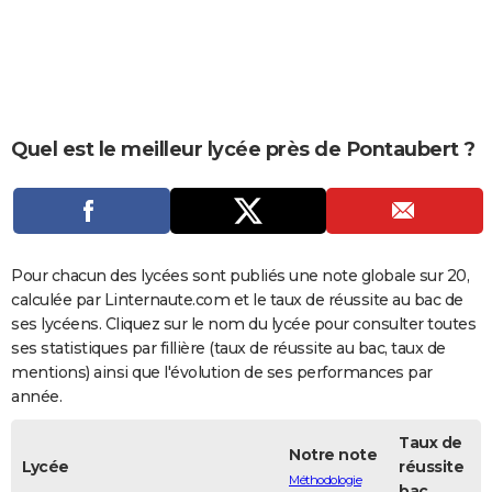
City break
Voyage de noces
Climat
Destinations
Voyage nature
Forum
+
PHOTO
GUIDES D'ACHAT
BONS PLANS
Quel est le meilleur lycée près de Pontaubert ?
CARTE DE VOEUX
Carte Bonne année
Carte Pâques
Carte de Noël
Carte Saint-Valentin
Carte d'anniversaire
DICTIONNAIRE
Biographies
Expressions
Dictionnaire
Citations
Proverbes
PROGRAMME TV
Pour chacun des lycées sont publiés une note globale sur 20,
COPAINS D'AVANT
calculée par Linternaute.com et le taux de réussite au bac de
ses lycéens. Cliquez sur le nom du lycée pour consulter toutes
Se connecter
Collèges
Universités
Service militaire
S'inscrire
Lycées
Primaires
Entreprises
Avis de recherche
AVIS DE DÉCÈS
ses statistiques par fillière (taux de réussite au bac, taux de
mentions) ainsi que l'évolution de ses performances par
FORUM
année.
Lifestyle
Sport
Television
Cinema
Bricolage
Culture
Auto
Voyage
Taux de
Notre note
Lycée
réussite
Méthodologie
bac