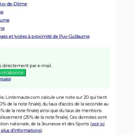
 Puy-de-Dôme
me
laume
ume
lèges et lycées à proximité de Puy-Guillaume
 directement par e-mail.
e m'abonne
tialité
e, Linternaute.com calcule une note sur 20 qui tient
% de la note finale), du taux d'accès de la seconde au
% de la note finale) ainsi que du taux de mentions
blissement (25% de la note finale). Ces données sont
tion nationale, de la Jeunesse et des Sports (
voir ici
 plus d'informations
).