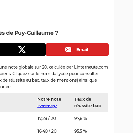
rès de Puy-Guillaume ?
Email
une note globale sur 20, calculée par Linternaute.com
ycéens. Cliquez sur le nom du lycée pour consulter
aux de réussite au bac, taux de mentions) ainsi que
année.
Notre note
Taux de
réussite bac
Méthodologie
17,28 / 20
97,8 %
16,40 / 20
95,5 %