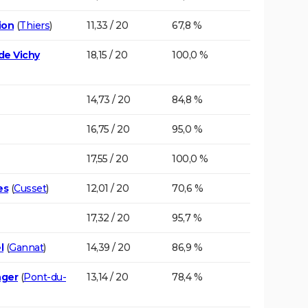
ion
(
Thiers
)
11,33 / 20
67,8 %
de Vichy
18,15 / 20
100,0 %
14,73 / 20
84,8 %
16,75 / 20
95,0 %
17,55 / 20
100,0 %
es
(
Cusset
)
12,01 / 20
70,6 %
17,32 / 20
95,7 %
l
(
Gannat
)
14,39 / 20
86,9 %
nger
(
Pont-du-
13,14 / 20
78,4 %