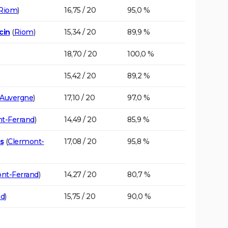
Riom
)
16,75 / 20
95,0 %
cin
(
Riom
)
15,34 / 20
89,9 %
18,70 / 20
100,0 %
15,42 / 20
89,2 %
'Auvergne
)
17,10 / 20
97,0 %
t-Ferrand
)
14,49 / 20
85,9 %
s
(
Clermont-
17,08 / 20
95,8 %
nt-Ferrand
)
14,27 / 20
80,7 %
nd
)
15,75 / 20
90,0 %