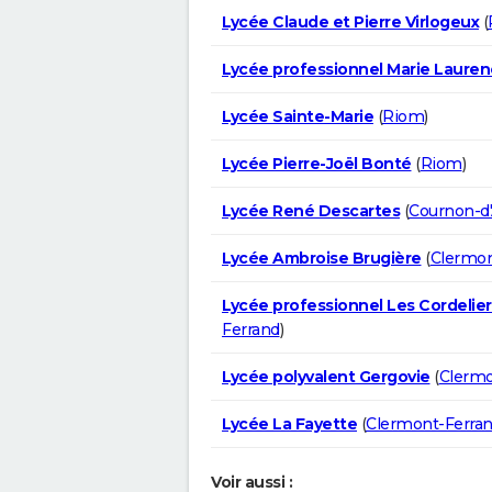
Lycée Claude et Pierre Virlogeux
(
Lycée professionnel Marie Lauren
Lycée Sainte-Marie
(
Riom
)
Lycée Pierre-Joël Bonté
(
Riom
)
Lycée René Descartes
(
Cournon-d
Lycée Ambroise Brugière
(
Clermon
Lycée professionnel Les Cordelier
Ferrand
)
Lycée polyvalent Gergovie
(
Clermo
Lycée La Fayette
(
Clermont-Ferra
Voir aussi :