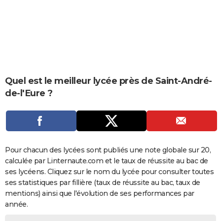
City break
Voyage de noces
Climat
Destinations
Voyage nature
Forum
+
PHOTO
GUIDES D'ACHAT
BONS PLANS
CARTE DE VOEUX
Quel est le meilleur lycée près de Saint-André-
Carte Bonne année
Carte Pâques
Carte de Noël
Carte Saint-Valentin
Carte d'anniversaire
de-l'Eure ?
DICTIONNAIRE
Biographies
Expressions
Dictionnaire
Citations
Proverbes
PROGRAMME TV
COPAINS D'AVANT
Pour chacun des lycées sont publiés une note globale sur 20,
Se connecter
Collèges
Universités
Service militaire
S'inscrire
Lycées
Primaires
Entreprises
Avis de recherche
AVIS DE DÉCÈS
calculée par Linternaute.com et le taux de réussite au bac de
ses lycéens. Cliquez sur le nom du lycée pour consulter toutes
FORUM
ses statistiques par fillière (taux de réussite au bac, taux de
Lifestyle
Sport
Television
Cinema
Bricolage
Culture
Auto
Voyage
mentions) ainsi que l'évolution de ses performances par
année.