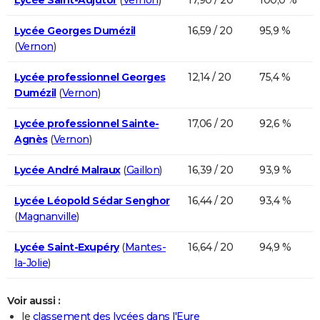
Lycée Georges Dumézil
16,59 / 20
95,9 %
(
Vernon
)
Lycée professionnel Georges
12,14 / 20
75,4 %
Dumézil
(
Vernon
)
Lycée professionnel Sainte-
17,06 / 20
92,6 %
Agnès
(
Vernon
)
Lycée André Malraux
(
Gaillon
)
16,39 / 20
93,9 %
Lycée Léopold Sédar Senghor
16,44 / 20
93,4 %
(
Magnanville
)
Lycée Saint-Exupéry
(
Mantes-
16,64 / 20
94,9 %
la-Jolie
)
Voir aussi :
le
classement des lycées dans l'Eure