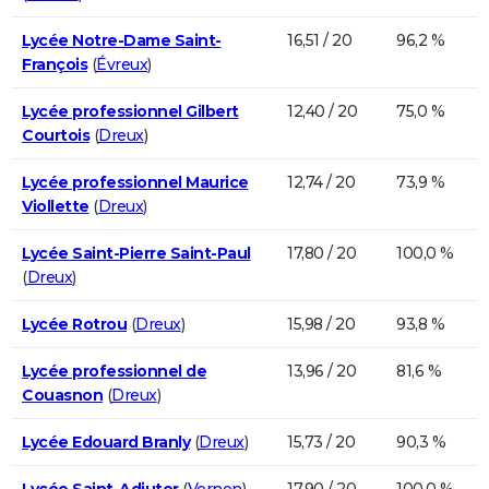
Lycée Notre-Dame Saint-
16,51 / 20
96,2 %
François
(
Évreux
)
Lycée professionnel Gilbert
12,40 / 20
75,0 %
Courtois
(
Dreux
)
Lycée professionnel Maurice
12,74 / 20
73,9 %
Viollette
(
Dreux
)
Lycée Saint-Pierre Saint-Paul
17,80 / 20
100,0 %
(
Dreux
)
Lycée Rotrou
(
Dreux
)
15,98 / 20
93,8 %
Lycée professionnel de
13,96 / 20
81,6 %
Couasnon
(
Dreux
)
Lycée Edouard Branly
(
Dreux
)
15,73 / 20
90,3 %
Lycée Saint-Adjutor
(
Vernon
)
17,90 / 20
100,0 %