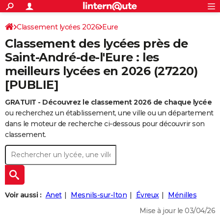
ACTUALITÉS
Connexion
S'inscrire
Classement lycées 2026
Eure
Rechercher
Société
Education
Villes
Politique
Faits Divers
Monde
+
SPORT
Classement des lycées près de
Football
Cyclisme
Forum
Coupe du monde 2026
Tennis
Rugby
CULTURE
Saint-André-de-l'Eure : les
meilleurs lycées en 2026 (27220)
TNT
Cinéma
Musique
Programme TV
Streaming
Sorties cinéma
+
FINANCE
[PUBLIE]
Impôts
Immobilier
Banque
Crédit
Retraite
Epargne
Risques naturels par ville
Assurance
AUTO
GRATUIT - Découvrez le classement 2026 de chaque lycée
Réserver un essai
Berlines
Forum auto
Essais
Citadines
SUV
+
HIGH-TECH
ou recherchez un établissement, une ville ou un département
dans le moteur de recherche ci-dessous pour découvrir son
Meilleur smartphone
Ordinateurs
Guide high-tech
Mobiles
Internet
Jeux vidéo
+
BRICOLAGE
classement.
Aménagement intérieur
Cuisine
Jardinage
+
Forum
Extérieur
Salle de bains
Rangement
WEEK-END
Escapades
Expositions
Week-end nature
Guides de France
Patrimoine
Musées
+
LIFESTYLE
Bien-être
Mode
+
Art de vivre
Loisirs
Modes de vie
SANTE
Voir aussi :
Anet
Mesnils-sur-Iton
Évreux
Ménilles
Guide de la santé
Médicaments
+
Alimentation
Maladies
Sommeil
Mise à jour le 03/04/26
VOYAGE