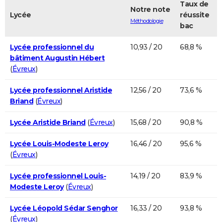
Taux de
Notre note
Lycée
réussite
Méthodologie
bac
Lycée professionnel du
10,93 / 20
68,8 %
bâtiment Augustin Hébert
(
Évreux
)
Lycée professionnel Aristide
12,56 / 20
73,6 %
Briand
(
Évreux
)
Lycée Aristide Briand
(
Évreux
)
15,68 / 20
90,8 %
Lycée Louis-Modeste Leroy
16,46 / 20
95,6 %
(
Évreux
)
Lycée professionnel Louis-
14,19 / 20
83,9 %
Modeste Leroy
(
Évreux
)
Lycée Léopold Sédar Senghor
16,33 / 20
93,8 %
(
Évreux
)