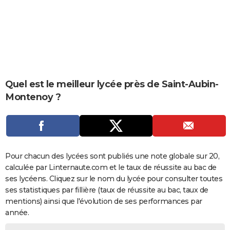
City break
Voyage de noces
Climat
Destinations
Voyage nature
Forum
+
PHOTO
GUIDES D'ACHAT
BONS PLANS
CARTE DE VOEUX
Quel est le meilleur lycée près de Saint-Aubin-
Carte Bonne année
Carte Pâques
Carte de Noël
Carte Saint-Valentin
Carte d'anniversaire
Montenoy ?
DICTIONNAIRE
Biographies
Expressions
Dictionnaire
Citations
Proverbes
PROGRAMME TV
COPAINS D'AVANT
Pour chacun des lycées sont publiés une note globale sur 20,
Se connecter
Collèges
Universités
Service militaire
S'inscrire
Lycées
Primaires
Entreprises
Avis de recherche
AVIS DE DÉCÈS
calculée par Linternaute.com et le taux de réussite au bac de
ses lycéens. Cliquez sur le nom du lycée pour consulter toutes
FORUM
ses statistiques par fillière (taux de réussite au bac, taux de
Lifestyle
Sport
Television
Cinema
Bricolage
Culture
Auto
Voyage
mentions) ainsi que l'évolution de ses performances par
année.