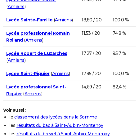
(
Amiens
)
Lycée Sainte-Famille
(
Amiens
)
18,80 / 20
100,0 %
Lycée professionnel Romain
11,53 / 20
74,8 %
Rolland
(
Amiens
)
Lycée Robert de Luzarches
17,27 / 20
95,7 %
(
Amiens
)
Lycée Saint-Riquier
(
Amiens
)
17,95 / 20
100,0 %
Lycée professionnel Saint-
14,69 / 20
82,4 %
Riquier
(
Amiens
)
Voir aussi :
le
classement des lycées dans la Somme
les
résultats du bac à Saint-Aubin-Montenoy
les
résultats du brevet à Saint-Aubin-Montenoy