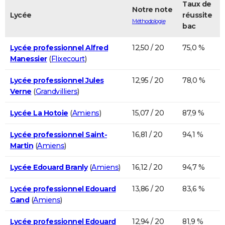
Taux de
Notre note
Lycée
réussite
Méthodologie
bac
Lycée professionnel Alfred
12,50 / 20
75,0 %
Manessier
(
Flixecourt
)
Lycée professionnel Jules
12,95 / 20
78,0 %
Verne
(
Grandvilliers
)
Lycée La Hotoie
(
Amiens
)
15,07 / 20
87,9 %
Lycée professionnel Saint-
16,81 / 20
94,1 %
Martin
(
Amiens
)
Lycée Edouard Branly
(
Amiens
)
16,12 / 20
94,7 %
Lycée professionnel Edouard
13,86 / 20
83,6 %
Gand
(
Amiens
)
Lycée professionnel Edouard
12,94 / 20
81,9 %