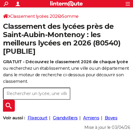
ACTUALITÉS
Connexion
S'inscrire
Classement lycées 2026
Somme
Rechercher
Société
Education
Villes
Politique
Faits Divers
Monde
+
SPORT
Classement des lycées près de
Football
Cyclisme
Forum
Coupe du monde 2026
Tennis
Rugby
CULTURE
Saint-Aubin-Montenoy : les
meilleurs lycées en 2026 (80540)
TNT
Cinéma
Musique
Programme TV
Streaming
Sorties cinéma
+
FINANCE
[PUBLIE]
Impôts
Immobilier
Banque
Crédit
Retraite
Epargne
Risques naturels par ville
Assurance
AUTO
GRATUIT - Découvrez le classement 2026 de chaque lycée
Réserver un essai
Berlines
Forum auto
Essais
Citadines
SUV
+
HIGH-TECH
ou recherchez un établissement, une ville ou un département
dans le moteur de recherche ci-dessous pour découvrir son
Meilleur smartphone
Ordinateurs
Guide high-tech
Mobiles
Internet
Jeux vidéo
+
BRICOLAGE
classement.
Aménagement intérieur
Cuisine
Jardinage
+
Forum
Extérieur
Salle de bains
Rangement
WEEK-END
Escapades
Expositions
Week-end nature
Guides de France
Patrimoine
Musées
+
LIFESTYLE
Bien-être
Mode
+
Art de vivre
Loisirs
Modes de vie
SANTE
Voir aussi :
Flixecourt
Grandvilliers
Amiens
Boves
Guide de la santé
Médicaments
+
Alimentation
Maladies
Sommeil
Mise à jour le 03/04/26
VOYAGE