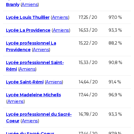
Branly
(
Amiens
)
Lycée Louis Thuillier
(
Amiens
)
17,25 / 20
97,0 %
Lycée La Providence
(
Amiens
)
16,53 / 20
93,3 %
Lycée professionnel La
15,22 / 20
88,2 %
Providence
(
Amiens
)
Lycée professionnel Saint-
15,33 / 20
90,8 %
Rémi
(
Amiens
)
Lycée Saint-Rémi
(
Amiens
)
14,64 / 20
91,4 %
Lycée Madeleine Michelis
17,44 / 20
96,9 %
(
Amiens
)
Lycée professionnel du Sacré-
16,78 / 20
93,3 %
Coeur
(
Amiens
)
Lycée du Sacré-Coeur
17,44 / 20
97,9 %