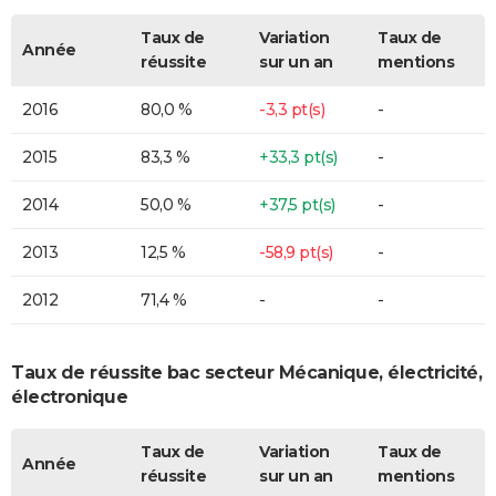
Taux de
Variation
Taux de
Année
réussite
sur un an
mentions
2016
80,0 %
-3,3 pt(s)
-
2015
83,3 %
+33,3 pt(s)
-
2014
50,0 %
+37,5 pt(s)
-
2013
12,5 %
-58,9 pt(s)
-
2012
71,4 %
-
-
Taux de réussite bac secteur Mécanique, électricité,
électronique
Taux de
Variation
Taux de
Année
réussite
sur un an
mentions