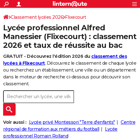
ACTUALITÉS
Connexion
S'inscrire
Classement lycées 2026
Flixecourt
Rechercher
Société
Education
Villes
Politique
Faits Divers
Monde
+
SPORT
Lycée professionnel Alfred
Football
Cyclisme
Forum
Coupe du monde 2026
Tennis
Rugby
CULTURE
Manessier (Flixecourt) : classement
2026 et taux de réussite au bac
TNT
Cinéma
Musique
Programme TV
Streaming
Sorties cinéma
+
FINANCE
GRATUIT - Découvrez l'édition 2026 du
classement des
Impôts
Immobilier
Banque
Crédit
Retraite
Epargne
Risques naturels par ville
Assurance
AUTO
lycées à Flixecourt
. Découvrez le classement de chaque lycée
Réserver un essai
Berlines
Forum auto
Essais
Citadines
SUV
+
ou recherchez un établissement, une ville ou un département
HIGH-TECH
dans le moteur de recherche ci-dessous pour découvrir son
Meilleur smartphone
Ordinateurs
Guide high-tech
Mobiles
Internet
Jeux vidéo
+
classement.
BRICOLAGE
Aménagement intérieur
Cuisine
Jardinage
+
Forum
Extérieur
Salle de bains
Rangement
WEEK-END
Escapades
Expositions
Week-end nature
Guides de France
Patrimoine
Musées
+
LIFESTYLE
Bien-être
Mode
+
Art de vivre
Loisirs
Modes de vie
Voir aussi :
Lycée privé Montessori "Terre d'enfants"
Centre
SANTE
régional de formation aux métiers du football
Lycée
Guide de la santé
Médicaments
+
Alimentation
Maladies
Sommeil
VOYAGE
professionnel Romain Rolland