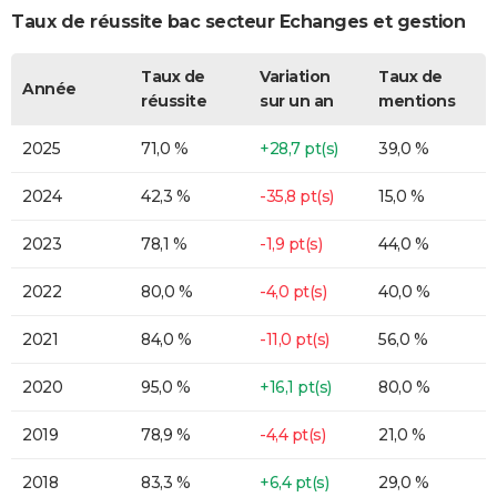
Taux de réussite bac secteur Echanges et gestion
Taux de
Variation
Taux de
Année
réussite
sur un an
mentions
2025
71,0 %
+28,7 pt(s)
39,0 %
2024
42,3 %
-35,8 pt(s)
15,0 %
2023
78,1 %
-1,9 pt(s)
44,0 %
2022
80,0 %
-4,0 pt(s)
40,0 %
2021
84,0 %
-11,0 pt(s)
56,0 %
2020
95,0 %
+16,1 pt(s)
80,0 %
2019
78,9 %
-4,4 pt(s)
21,0 %
2018
83,3 %
+6,4 pt(s)
29,0 %