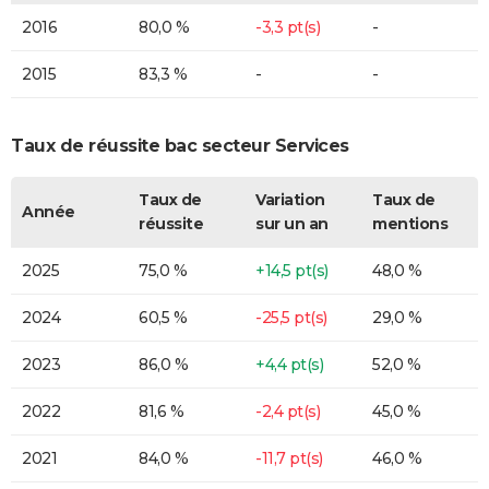
2016
80,0 %
-3,3 pt(s)
-
2015
83,3 %
-
-
Taux de réussite bac secteur Services
Taux de
Variation
Taux de
Année
réussite
sur un an
mentions
2025
75,0 %
+14,5 pt(s)
48,0 %
2024
60,5 %
-25,5 pt(s)
29,0 %
2023
86,0 %
+4,4 pt(s)
52,0 %
2022
81,6 %
-2,4 pt(s)
45,0 %
2021
84,0 %
-11,7 pt(s)
46,0 %