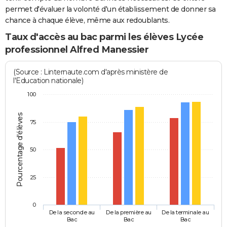
permet d'évaluer la volonté d'un établissement de donner sa
chance à chaque élève, même aux redoublants.
Taux d'accès au bac parmi les élèves Lycée
professionnel Alfred Manessier
(Source : Linternaute.com d'après ministère de
l'Education nationale)
100
Pourcentage d'élèves
75
50
25
0
De la seconde au
De la première au
De la terminale au
Bac
Bac
Bac