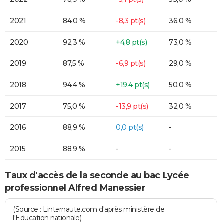
2021
84,0 %
-8,3 pt(s)
36,0 %
2020
92,3 %
+4,8 pt(s)
73,0 %
2019
87,5 %
-6,9 pt(s)
29,0 %
2018
94,4 %
+19,4 pt(s)
50,0 %
2017
75,0 %
-13,9 pt(s)
32,0 %
2016
88,9 %
0,0 pt(s)
-
2015
88,9 %
-
-
Taux d'accès de la seconde au bac Lycée
professionnel Alfred Manessier
(Source : Linternaute.com d'après ministère de
l'Education nationale)