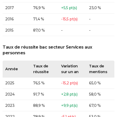
2017
76,9 %
+5,5 pt(s)
23,0 %
2016
71,4 %
-15,5 pt(s)
-
2015
87,0 %
-
-
Taux de réussite bac secteur Services aux
personnes
Taux de
Variation
Taux de
Année
réussite
sur un an
mentions
2025
76,5 %
-15,2 pt(s)
65,0 %
2024
91,7 %
+2,8 pt(s)
58,0 %
2023
88,9 %
+9,9 pt(s)
67,0 %
2022
78,9 %
-5,1 pt(s)
53,0 %