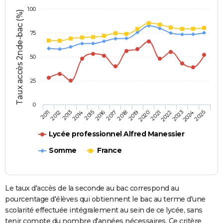
100
Taux accès 2nde-bac (%)
75
50
25
0
2013
2016
2019
2022
2025
2011
2014
2017
2020
2023
2012
2015
2018
2021
2024
Lycée professionnel Alfred Manessier
Somme
France
Le taux d'accès de la seconde au bac correspond au
pourcentage d'élèves qui obtiennent le bac au terme d'une
scolarité effectuée intégralement au sein de ce lycée, sans
tenir compte du nombre d'années nécessaires. Ce critère