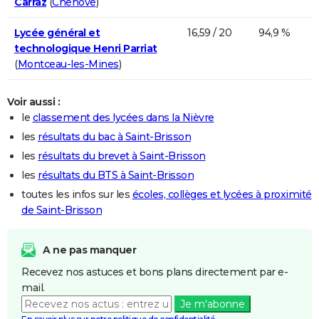
Carraz
(
Chenôve
)
Lycée général et
16,59 / 20
94,9 %
technologique Henri Parriat
(
Montceau-les-Mines
)
Voir aussi :
le
classement des lycées dans la Nièvre
les
résultats du bac à Saint-Brisson
les
résultats du brevet à Saint-Brisson
les
résultats du BTS à Saint-Brisson
toutes les infos sur les
écoles, collèges et lycées à proximité
de Saint-Brisson
A ne pas manquer
Recevez nos astuces et bons plans directement par e-
mail.
Je m'abonne