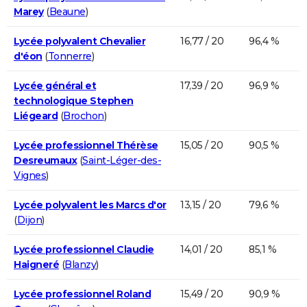
Marey
(
Beaune
)
Lycée polyvalent Chevalier
16,77 / 20
96,4 %
d'éon
(
Tonnerre
)
Lycée général et
17,39 / 20
96,9 %
technologique Stephen
Liégeard
(
Brochon
)
Lycée professionnel Thérèse
15,05 / 20
90,5 %
Desreumaux
(
Saint-Léger-des-
Vignes
)
Lycée polyvalent les Marcs d'or
13,15 / 20
79,6 %
(
Dijon
)
Lycée professionnel Claudie
14,01 / 20
85,1 %
Haigneré
(
Blanzy
)
Lycée professionnel Roland
15,49 / 20
90,9 %