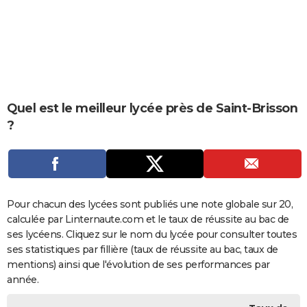
City break
Voyage de noces
Climat
Destinations
Voyage nature
Forum
+
PHOTO
GUIDES D'ACHAT
BONS PLANS
CARTE DE VOEUX
Quel est le meilleur lycée près de Saint-Brisson
?
Carte Bonne année
Carte Pâques
Carte de Noël
Carte Saint-Valentin
Carte d'anniversaire
DICTIONNAIRE
Biographies
Expressions
Dictionnaire
Citations
Proverbes
PROGRAMME TV
COPAINS D'AVANT
Pour chacun des lycées sont publiés une note globale sur 20,
Se connecter
Collèges
Universités
Service militaire
S'inscrire
Lycées
Primaires
Entreprises
Avis de recherche
AVIS DE DÉCÈS
calculée par Linternaute.com et le taux de réussite au bac de
ses lycéens. Cliquez sur le nom du lycée pour consulter toutes
FORUM
ses statistiques par fillière (taux de réussite au bac, taux de
Lifestyle
Sport
Television
Cinema
Bricolage
Culture
Auto
Voyage
mentions) ainsi que l'évolution de ses performances par
année.