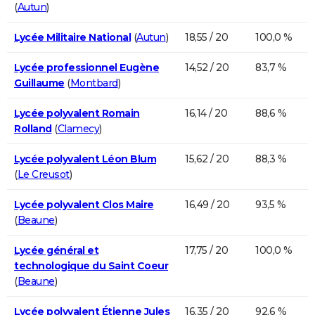
(
Autun
)
Lycée Militaire National
(
Autun
)
18,55 / 20
100,0 %
Lycée professionnel Eugène
14,52 / 20
83,7 %
Guillaume
(
Montbard
)
Lycée polyvalent Romain
16,14 / 20
88,6 %
Rolland
(
Clamecy
)
Lycée polyvalent Léon Blum
15,62 / 20
88,3 %
(
Le Creusot
)
Lycée polyvalent Clos Maire
16,49 / 20
93,5 %
(
Beaune
)
Lycée général et
17,75 / 20
100,0 %
technologique du Saint Coeur
(
Beaune
)
Lycée polyvalent Étienne Jules
16,35 / 20
92,6 %