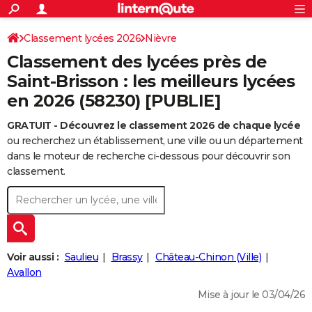
ACTUALITÉS
Connexion
S'inscrire
Classement lycées 2026
Nièvre
Rechercher
Société
Education
Villes
Politique
Faits Divers
Monde
+
SPORT
Classement des lycées près de
Football
Cyclisme
Forum
Coupe du monde 2026
Tennis
Rugby
CULTURE
Saint-Brisson : les meilleurs lycées
en 2026 (58230) [PUBLIE]
TNT
Cinéma
Musique
Programme TV
Streaming
Sorties cinéma
+
FINANCE
GRATUIT - Découvrez le classement 2026 de chaque lycée
Impôts
Immobilier
Banque
Crédit
Retraite
Epargne
Risques naturels par ville
Assurance
AUTO
ou recherchez un établissement, une ville ou un département
Réserver un essai
Berlines
Forum auto
Essais
Citadines
SUV
+
dans le moteur de recherche ci-dessous pour découvrir son
HIGH-TECH
classement.
Meilleur smartphone
Ordinateurs
Guide high-tech
Mobiles
Internet
Jeux vidéo
+
BRICOLAGE
Aménagement intérieur
Cuisine
Jardinage
+
Forum
Extérieur
Salle de bains
Rangement
WEEK-END
Escapades
Expositions
Week-end nature
Guides de France
Patrimoine
Musées
+
LIFESTYLE
Voir aussi :
Saulieu
Brassy
Château-Chinon (Ville)
Bien-être
Mode
+
Art de vivre
Loisirs
Modes de vie
Avallon
SANTE
Mise à jour le 03/04/26
Guide de la santé
Médicaments
+
Alimentation
Maladies
Sommeil
VOYAGE