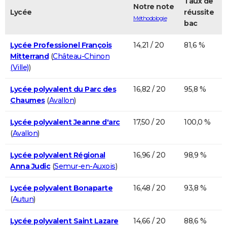
Taux de
Notre note
Lycée
réussite
Méthodologie
bac
Lycée Professionel François
14,21 / 20
81,6 %
Mitterrand
(
Château-Chinon
(Ville)
)
Lycée polyvalent du Parc des
16,82 / 20
95,8 %
Chaumes
(
Avallon
)
Lycée polyvalent Jeanne d'arc
17,50 / 20
100,0 %
(
Avallon
)
Lycée polyvalent Régional
16,96 / 20
98,9 %
Anna Judic
(
Semur-en-Auxois
)
Lycée polyvalent Bonaparte
16,48 / 20
93,8 %
(
Autun
)
Lycée polyvalent Saint Lazare
14,66 / 20
88,6 %