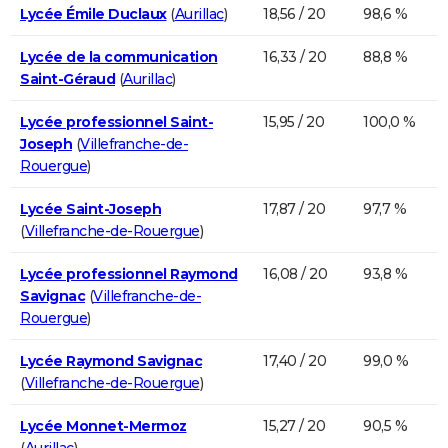
Lycée Émile Duclaux
(
Aurillac
)
18,56 / 20
98,6 %
Lycée de la communication
16,33 / 20
88,8 %
Saint-Géraud
(
Aurillac
)
Lycée professionnel Saint-
15,95 / 20
100,0 %
Joseph
(
Villefranche-de-
Rouergue
)
Lycée Saint-Joseph
17,87 / 20
97,7 %
(
Villefranche-de-Rouergue
)
Lycée professionnel Raymond
16,08 / 20
93,8 %
Savignac
(
Villefranche-de-
Rouergue
)
Lycée Raymond Savignac
17,40 / 20
99,0 %
(
Villefranche-de-Rouergue
)
Lycée Monnet-Mermoz
15,27 / 20
90,5 %
(
Aurillac
)