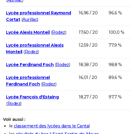
Lycée professionnel Raymond
16,96 / 20
96,6 %
Cortat
(
Aurillac
)
Lycée Alexis Monteil
(
Rodez
)
17,60 / 20
100,0 %
Lycée professionnel Alexis
12,59 / 20
77,9 %
Monteil
(
Rodez
)
Lycée Ferdinand Foch
(
Rodez
)
18,38 / 20
98,8 %
Lycée professionnel
16,01 / 20
89,6 %
Ferdinand Foch
(
Rodez
)
Lycée François d'Estaing
18,27 / 20
97,7 %
(
Rodez
)
Voir aussi :
le
classement des lycées dans le Cantal
les
résultats du bac à Saint-Santin-de-Maurs