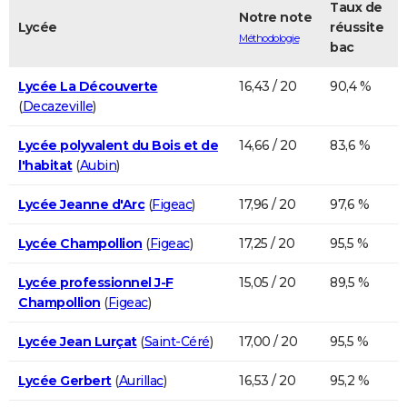
Taux de
Notre note
Lycée
réussite
Méthodologie
bac
Lycée La Découverte
16,43 / 20
90,4 %
(
Decazeville
)
Lycée polyvalent du Bois et de
14,66 / 20
83,6 %
l'habitat
(
Aubin
)
Lycée Jeanne d'Arc
(
Figeac
)
17,96 / 20
97,6 %
Lycée Champollion
(
Figeac
)
17,25 / 20
95,5 %
Lycée professionnel J-F
15,05 / 20
89,5 %
Champollion
(
Figeac
)
Lycée Jean Lurçat
(
Saint-Céré
)
17,00 / 20
95,5 %
Lycée Gerbert
(
Aurillac
)
16,53 / 20
95,2 %