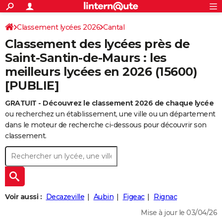
ACTUALITÉS
Connexion
S'inscrire
Classement lycées 2026
Cantal
Rechercher
Société
Education
Villes
Politique
Faits Divers
Monde
+
SPORT
Classement des lycées près de
Football
Cyclisme
Forum
Coupe du monde 2026
Tennis
Rugby
CULTURE
Saint-Santin-de-Maurs : les
meilleurs lycées en 2026 (15600)
TNT
Cinéma
Musique
Programme TV
Streaming
Sorties cinéma
+
FINANCE
[PUBLIE]
Impôts
Immobilier
Banque
Crédit
Retraite
Epargne
Risques naturels par ville
Assurance
AUTO
GRATUIT - Découvrez le classement 2026 de chaque lycée
Réserver un essai
Berlines
Forum auto
Essais
Citadines
SUV
+
HIGH-TECH
ou recherchez un établissement, une ville ou un département
dans le moteur de recherche ci-dessous pour découvrir son
Meilleur smartphone
Ordinateurs
Guide high-tech
Mobiles
Internet
Jeux vidéo
+
BRICOLAGE
classement.
Aménagement intérieur
Cuisine
Jardinage
+
Forum
Extérieur
Salle de bains
Rangement
WEEK-END
Escapades
Expositions
Week-end nature
Guides de France
Patrimoine
Musées
+
LIFESTYLE
Bien-être
Mode
+
Art de vivre
Loisirs
Modes de vie
SANTE
Voir aussi :
Decazeville
Aubin
Figeac
Rignac
Guide de la santé
Médicaments
+
Alimentation
Maladies
Sommeil
Mise à jour le 03/04/26
VOYAGE