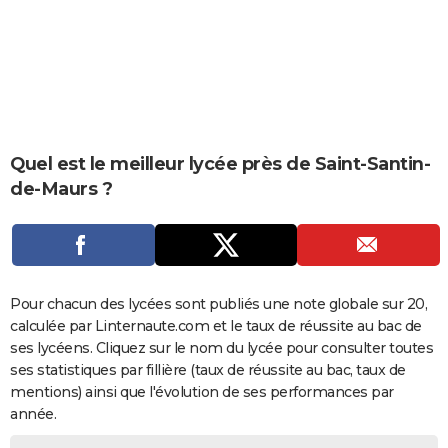
City break
Voyage de noces
Climat
Destinations
Voyage nature
Forum
+
PHOTO
GUIDES D'ACHAT
BONS PLANS
CARTE DE VOEUX
Quel est le meilleur lycée près de Saint-Santin-
Carte Bonne année
Carte Pâques
Carte de Noël
Carte Saint-Valentin
Carte d'anniversaire
de-Maurs ?
DICTIONNAIRE
Biographies
Expressions
Dictionnaire
Citations
Proverbes
PROGRAMME TV
COPAINS D'AVANT
Pour chacun des lycées sont publiés une note globale sur 20,
Se connecter
Collèges
Universités
Service militaire
S'inscrire
Lycées
Primaires
Entreprises
Avis de recherche
AVIS DE DÉCÈS
calculée par Linternaute.com et le taux de réussite au bac de
ses lycéens. Cliquez sur le nom du lycée pour consulter toutes
FORUM
ses statistiques par fillière (taux de réussite au bac, taux de
Lifestyle
Sport
Television
Cinema
Bricolage
Culture
Auto
Voyage
mentions) ainsi que l'évolution de ses performances par
année.